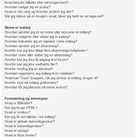
Hvad betyder billedet efter mit brugernavn?
Hvordan vælger jeg en avatar?
Hvad er min rang og hvordan ændrer jeg den?
Når jeg klikker på en brugers email, bliver jeg bedt om at logge ind?
Skrive et indlæg
Hvordan opretter jeg et nyt emne eller besvarer et indlæg?
Hvordan redigerer eller sletter jeg et indlæg?
Hvordan indsætter jeg en signatur i mine indlæg?
Hvordan opretter jeg en afstemning?
Hvorfor kan jeg ikke tilføje flere afstemningsmuligheder?
Hvordan retter eller sletter jeg en afstemning?
Hvorfor kan jeg ikke få adgang til et forum?
Hvorfor kan jeg ikke vedhæfte filer?
Hvorfor modtog jeg en advarsel?
Hvordan rapporterer jeg indlæg til en redaktør?
Hvad kan "Gem" knappen, når jeg skriver et indlæg, bruges til?
Hvorfor skal mit indlæg godkendes?
Hvordan får jeg placeret mit emne øverst?
Formatering og emnetyper
Hvad er BBkoder?
Kan jeg bruge HTML?
Hvad er smileys?
Kan jeg få vist billeder i mit indlæg?
Hvad er globale bekendtgørelser?
Hvad er bekendtgørelser?
Hvad er opslag?
Hvad er låste emner?