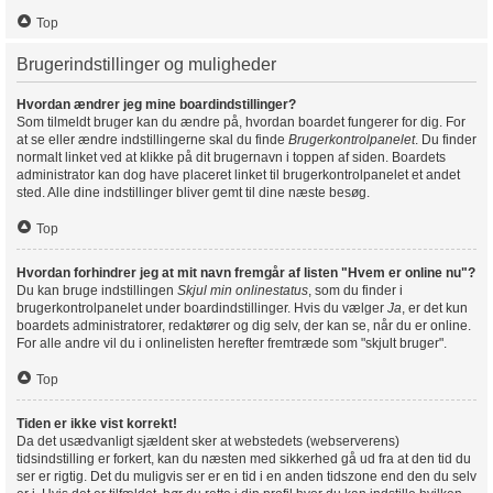
Top
Brugerindstillinger og muligheder
Hvordan ændrer jeg mine boardindstillinger?
Som tilmeldt bruger kan du ændre på, hvordan boardet fungerer for dig. For
at se eller ændre indstillingerne skal du finde
Brugerkontrolpanelet
. Du finder
normalt linket ved at klikke på dit brugernavn i toppen af siden. Boardets
administrator kan dog have placeret linket til brugerkontrolpanelet et andet
sted. Alle dine indstillinger bliver gemt til dine næste besøg.
Top
Hvordan forhindrer jeg at mit navn fremgår af listen "Hvem er online nu"?
Du kan bruge indstillingen
Skjul min onlinestatus
, som du finder i
brugerkontrolpanelet under boardindstillinger. Hvis du vælger
Ja
, er det kun
boardets administratorer, redaktører og dig selv, der kan se, når du er online.
For alle andre vil du i onlinelisten herefter fremtræde som "skjult bruger".
Top
Tiden er ikke vist korrekt!
Da det usædvanligt sjældent sker at webstedets (webserverens)
tidsindstilling er forkert, kan du næsten med sikkerhed gå ud fra at den tid du
ser er rigtig. Det du muligvis ser er en tid i en anden tidszone end den du selv