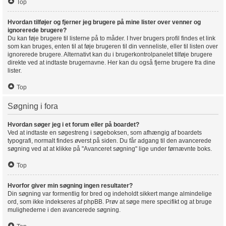
Top
Hvordan tilføjer og fjerner jeg brugere på mine lister over venner og
ignorerede brugere?
Du kan føje brugere til listerne på to måder. I hver brugers profil findes et link
som kan bruges, enten til at føje brugeren til din venneliste, eller til listen over
ignorerede brugere. Alternativt kan du i brugerkontrolpanelet tilføje brugere
direkte ved at indtaste brugernavne. Her kan du også fjerne brugere fra dine
lister.
Top
Søgning i fora
Hvordan søger jeg i et forum eller på boardet?
Ved at indtaste en søgestreng i søgeboksen, som afhængig af boardets
typografi, normalt findes øverst på siden. Du får adgang til den avancerede
søgning ved at at klikke på "Avanceret søgning" lige under førnævnte boks.
Top
Hvorfor giver min søgning ingen resultater?
Din søgning var formentlig for bred og indeholdt sikkert mange almindelige
ord, som ikke indekseres af phpBB. Prøv at søge mere specifikt og at bruge
mulighederne i den avancerede søgning.