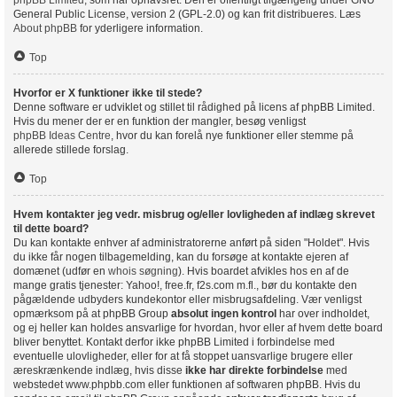
phpBB Limited
, som har ophavsret. Den er offentligt tilgængelig under GNU
General Public License, version 2 (GPL-2.0) og kan frit distribueres. Læs
About phpBB
for yderligere information.
Top
Hvorfor er X funktioner ikke til stede?
Denne software er udviklet og stillet til rådighed på licens af phpBB Limited.
Hvis du mener der er en funktion der mangler, besøg venligst
phpBB Ideas Centre
, hvor du kan forelå nye funktioner eller stemme på
allerede stillede forslag.
Top
Hvem kontakter jeg vedr. misbrug og/eller lovligheden af indlæg skrevet
til dette board?
Du kan kontakte enhver af administratorerne anført på siden "Holdet". Hvis
du ikke får nogen tilbagemelding, kan du forsøge at kontakte ejeren af
domænet (udfør en
whois søgning
). Hvis boardet afvikles hos en af de
mange gratis tjenester: Yahoo!, free.fr, f2s.com m.fl., bør du kontakte den
pågældende udbyders kundekontor eller misbrugsafdeling. Vær venligst
opmærksom på at phpBB Group
absolut ingen kontrol
har over indholdet,
og ej heller kan holdes ansvarlige for hvordan, hvor eller af hvem dette board
bliver benyttet. Kontakt derfor ikke phpBB Limited i forbindelse med
eventuelle ulovligheder, eller for at få stoppet uansvarlige brugere eller
æreskrænkende indlæg, hvis disse
ikke har direkte forbindelse
med
webstedet www.phpbb.com eller funktionen af softwaren phpBB. Hvis du