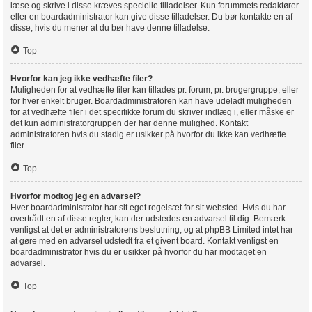
læse og skrive i disse kræves specielle tilladelser. Kun forummets redaktører
eller en boardadministrator kan give disse tilladelser. Du bør kontakte en af
disse, hvis du mener at du bør have denne tilladelse.
Top
Hvorfor kan jeg ikke vedhæfte filer?
Muligheden for at vedhæfte filer kan tillades pr. forum, pr. brugergruppe, eller
for hver enkelt bruger. Boardadministratoren kan have udeladt muligheden
for at vedhæfte filer i det specifikke forum du skriver indlæg i, eller måske er
det kun administratorgruppen der har denne mulighed. Kontakt
administratoren hvis du stadig er usikker på hvorfor du ikke kan vedhæfte
filer.
Top
Hvorfor modtog jeg en advarsel?
Hver boardadministrator har sit eget regelsæt for sit websted. Hvis du har
overtrådt en af disse regler, kan der udstedes en advarsel til dig. Bemærk
venligst at det er administratorens beslutning, og at phpBB Limited intet har
at gøre med en advarsel udstedt fra et givent board. Kontakt venligst en
boardadministrator hvis du er usikker på hvorfor du har modtaget en
advarsel.
Top