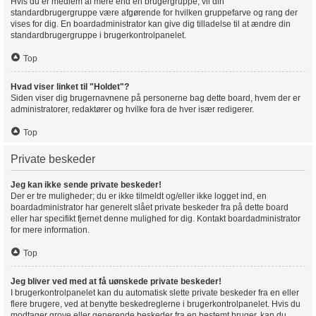
Hvis du er medlem af mere end en brugergruppe, vil din
standardbrugergruppe være afgørende for hvilken gruppefarve og rang der
vises for dig. En boardadministrator kan give dig tilladelse til at ændre din
standardbrugergruppe i brugerkontrolpanelet.
Top
Hvad viser linket til "Holdet"?
Siden viser dig brugernavnene på personerne bag dette board, hvem der er
administratorer, redaktører og hvilke fora de hver især redigerer.
Top
Private beskeder
Jeg kan ikke sende private beskeder!
Der er tre muligheder; du er ikke tilmeldt og/eller ikke logget ind, en
boardadministrator har generelt slået private beskeder fra på dette board
eller har specifikt fjernet denne mulighed for dig. Kontakt boardadministrator
for mere information.
Top
Jeg bliver ved med at få uønskede private beskeder!
I brugerkontrolpanelet kan du automatisk slette private beskeder fra en eller
flere brugere, ved at benytte beskedreglerne i brugerkontrolpanelet. Hvis du
modtager grove eller generende beskeder fra en bestemt bruger, kan du