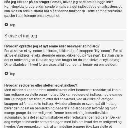
Når jeg klikker på en brugers email, bliver jeg bedt om at logge ind?
Kun tilmeldte brugere kan sende emails via det indbyggede emailsystem, og
kun hvis en administrator har slået denne funktion til. Dette er for at forhindre
gæster i at misbruge emailsystemet.
Top
Skrive et indlæg
Hvordan opretter jeg et nyt emne eller besvarer et indlæg?
For at skrive et nyt emne i et forum, klikker du på knappen "Nyt emne". For at
skrive et indlæg i et eksisterende emne, klikker du på "Besvar". Det kan være
det er nødvendigt at tilmelde sig som bruger før du kan skrive et nyt indlæg.
Dine tilladelser i hvert forum vises altid i bunden af forum- og emnesiden.
Top
Hvordan redigerer eller sletter jeg et indlæg?
Med mindre du er boardets administrator eller forummets redaktør, så kan du
kun redigere og slette egne indlæg. Du kan redigere et indlæg, nogle gange
kun i et begrænset tidsrum efter det er skrevet, ved at klikke på
rediger
knappen ud for det rette indlæg. Hvis der allerede er svaret på dit indlæg,
bliver der indsat en bemærkning nederst i indlægget om hvornår og hvor
mange gange du har redigeret. Denne bemærkning indsættes ikke
automatisk, hvis det er administratorer eller redaktører der redigerer. De kan
dog vælge at indsætte bemærkningen med info om hvad der er redigeret og
hvorfor. Vær opmærksom på, at almindelige brugere ikke kan slette et