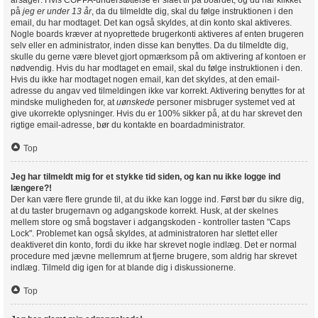
årsager: Hvis COPPA-understøttelse er slået til på boardet, og du har klikket
på
jeg er under 13 år
, da du tilmeldte dig, skal du følge instruktionen i den
email, du har modtaget. Det kan også skyldes, at din konto skal aktiveres.
Nogle boards kræver at nyoprettede brugerkonti aktiveres af enten brugeren
selv eller en administrator, inden disse kan benyttes. Da du tilmeldte dig,
skulle du gerne være blevet gjort opmærksom på om aktivering af kontoen er
nødvendig. Hvis du har modtaget en email, skal du følge instruktionen i den.
Hvis du ikke har modtaget nogen email, kan det skyldes, at den email-
adresse du angav ved tilmeldingen ikke var korrekt. Aktivering benyttes for at
mindske muligheden for, at
uønskede
personer misbruger systemet ved at
give ukorrekte oplysninger. Hvis du er 100% sikker på, at du har skrevet den
rigtige email-adresse, bør du kontakte en boardadministrator.
Top
Jeg har tilmeldt mig for et stykke tid siden, og kan nu ikke logge ind
længere?!
Der kan være flere grunde til, at du ikke kan logge ind. Først bør du sikre dig,
at du taster brugernavn og adgangskode korrekt. Husk, at der skelnes
mellem store og små bogstaver i adgangskoden - kontroller tasten "Caps
Lock". Problemet kan også skyldes, at administratoren har slettet eller
deaktiveret din konto, fordi du ikke har skrevet nogle indlæg. Det er normal
procedure med jævne mellemrum at fjerne brugere, som aldrig har skrevet
indlæg. Tilmeld dig igen for at blande dig i diskussionerne.
Top