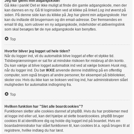
Jeg har glemt min adgangskode!
Gå ikke i panik! Det er ikke muligt at finde din gamle adgangskode, men der
kan dannes en ny. Gå til loginsiden ved at klikke på linket
Log ind
øverst på
siden. På denne side kan du klikke på
Jeg har glemt min adgangskode
. Her
kan du indtaste dit brugernavn og din email-adresse. Der fremsendes en
email til dig, som udover en ny adgangskode, indeholder et aktiveringslink
som skal besøges før de nye adgangskode kan benyttes.
Top
Hvorfor bliver jeg logget ud hele tiden?
Når du logger ind, vil du automatisk blive logget af efter et stykke tid.
Tidsbegrænsningen er sat for at mindske risikoen for misbrug af din konto.
Du kan vælge at blive logget automatisk ind ved at vælge boksen
Husk mig
,
når du logger ind. Du bør
IKKE
anvende denne indstilling på en offentlig
computer, som også bruges af andre personer, for eksempel på biblioteker,
skoler osv. Hvis du ikke kan se boksen ved log ind, har administratoren slået
muligheden for automatisk indlogning fra.
Top
Hvilken funktion har "Slet alle boardcookies"?
Funktionen sletter alle cookies dannet af phpBB. Hvis du har problemer med
at logge ind eller ud, kan det hjælpe at slette boardcookies. phpBB bruger
cookies til at identificere dig og holde dig logget ind på boardet. Hvis en
boardadministrator har slået funktionen til, kan cookies bl.a. også bruges til at
registrere, hvilke indlæg du har læst.