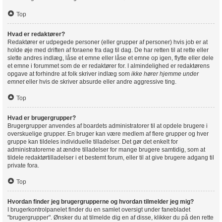
Top
Hvad er redaktører?
Redaktører er udpegede personer (eller grupper af personer) hvis job er at
holde øje med driften af foraene fra dag til dag. De har retten til at rette eller
slette andres indlæg, låse et emne eller låse et emne op igen, flytte eller dele
et emne i forummet som de er redaktører for. I almindelighed er redaktørens
opgave at forhindre at folk skriver indlæg som
ikke hører hjemme under
emnet
eller hvis de skriver absurde eller andre aggressive ting.
Top
Hvad er brugergrupper?
Brugergrupper anvendes af boardets administratorer til at opdele brugere i
overskuelige grupper. En bruger kan være medlem af flere grupper og hver
gruppe kan tildeles individuelle tilladelser. Det gør det enkelt for
administratorerne at ændre tilladelser for mange brugere samtidig, som at
tildele redaktørtilladelser i et bestemt forum, eller til at give brugere adgang til
private fora.
Top
Hvordan finder jeg brugergrupperne og hvordan tilmelder jeg mig?
I brugerkontrolpanelet finder du en samlet oversigt under fanebladet
"brugergrupper". Ønsker du at tilmelde dig en af disse, klikker du på den rette