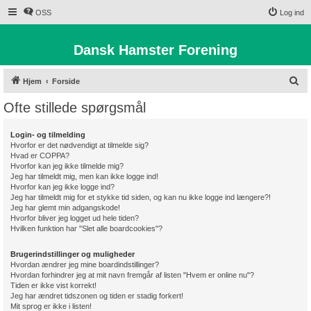
OSS
Log ind
Dansk Hamster Forening
S
Hjem
Forside
ø
Ofte stillede spørgsmål
g
Login- og tilmelding
Hvorfor er det nødvendigt at tilmelde sig?
Hvad er COPPA?
Hvorfor kan jeg ikke tilmelde mig?
Jeg har tilmeldt mig, men kan ikke logge ind!
Hvorfor kan jeg ikke logge ind?
Jeg har tilmeldt mig for et stykke tid siden, og kan nu ikke logge ind længere?!
Jeg har glemt min adgangskode!
Hvorfor bliver jeg logget ud hele tiden?
Hvilken funktion har "Slet alle boardcookies"?
Brugerindstillinger og muligheder
Hvordan ændrer jeg mine boardindstillinger?
Hvordan forhindrer jeg at mit navn fremgår af listen "Hvem er online nu"?
Tiden er ikke vist korrekt!
Jeg har ændret tidszonen og tiden er stadig forkert!
Mit sprog er ikke i listen!