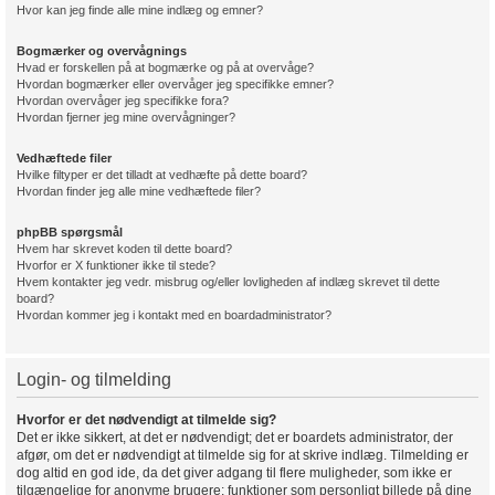
Hvor kan jeg finde alle mine indlæg og emner?
Bogmærker og overvågnings
Hvad er forskellen på at bogmærke og på at overvåge?
Hvordan bogmærker eller overvåger jeg specifikke emner?
Hvordan overvåger jeg specifikke fora?
Hvordan fjerner jeg mine overvågninger?
Vedhæftede filer
Hvilke filtyper er det tilladt at vedhæfte på dette board?
Hvordan finder jeg alle mine vedhæftede filer?
phpBB spørgsmål
Hvem har skrevet koden til dette board?
Hvorfor er X funktioner ikke til stede?
Hvem kontakter jeg vedr. misbrug og/eller lovligheden af indlæg skrevet til dette
board?
Hvordan kommer jeg i kontakt med en boardadministrator?
Login- og tilmelding
Hvorfor er det nødvendigt at tilmelde sig?
Det er ikke sikkert, at det er nødvendigt; det er boardets administrator, der
afgør, om det er nødvendigt at tilmelde sig for at skrive indlæg. Tilmelding er
dog altid en god ide, da det giver adgang til flere muligheder, som ikke er
tilgængelige for anonyme brugere; funktioner som personligt billede på dine