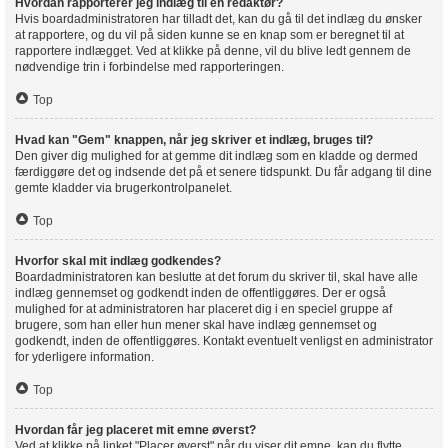
Hvordan rapporterer jeg indlæg til en redaktør?
Hvis boardadministratoren har tilladt det, kan du gå til det indlæg du ønsker
at rapportere, og du vil på siden kunne se en knap som er beregnet til at
rapportere indlægget. Ved at klikke på denne, vil du blive ledt gennem de
nødvendige trin i forbindelse med rapporteringen.
Top
Hvad kan "Gem" knappen, når jeg skriver et indlæg, bruges til?
Den giver dig mulighed for at gemme dit indlæg som en kladde og dermed
færdiggøre det og indsende det på et senere tidspunkt. Du får adgang til dine
gemte kladder via brugerkontrolpanelet.
Top
Hvorfor skal mit indlæg godkendes?
Boardadministratoren kan beslutte at det forum du skriver til, skal have alle
indlæg gennemset og godkendt inden de offentliggøres. Der er også
mulighed for at administratoren har placeret dig i en speciel gruppe af
brugere, som han eller hun mener skal have indlæg gennemset og
godkendt, inden de offentliggøres. Kontakt eventuelt venligst en administrator
for yderligere information.
Top
Hvordan får jeg placeret mit emne øverst?
Ved at klikke på linket "Placer øverst" når du viser dit emne, kan du flytte