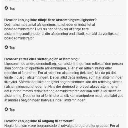
Top
Hvorfor kan jeg ikke tilføje flere afstemningsmuligheder?
Det maksimale antal afstemningsmuligheder er indstillet af
boardadministrator. Hvis du har behov for at tilføje flere
afstemningsmuligheder til din afstemning end tilladt, kontakt da venligst en
boardadministrator.
Top
Hvordan retter eller sletter jeg en afstemning?
Ligesom med andre emneindlæg, kan afstemninger kun rettes af den person
som oprindeligt oprettede afstemningen, eller af en administrator eller
redaktør af forummet. For at rette i en afstemning (teksten), klik da på det
første indlæg i afstemningen. Det er altid dette indlæg, som har afstemningen
tilknyttet. Såfremt der ikke er afgivet nogen stemmer, kan der rettes og slettes
i afstemningsmulighederne. Hvis der derimod er blevet afgivet stemmer er
det kun forummets redaktører og administratorer, der kan rette eller slette en
afstemning. Dette er for at forhindre at folk kan manipulere med resultatet ved
at ændre i betydningen halvvejs inde i afstemningen.
Top
Hvorfor kan jeg ikke få adgang til et forum?
Nogle fora kan være begrænsede til udvalgte brugere eller grupper. For at