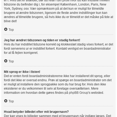
er i. Hvis det er tilfældet, bør du rette i din profil hvor du kan indstille hvilken
tidszone du befinder dig i, for eksempel København, London, Paris, New
York, Sydney, osv. Vær opmærksom på at det kun er muligt for tilmeldte
brugere at ændre tidszonen, ligesom de fleste andre indstillinger kun kan
ændres af tilmeldte brugere, så hvis ikke du er tilmeldt er det måske på tide at
blive det!
Top
Jeg har ændret tidszonen og tiden er stadig forkert!
Hvis du har indstillet tidszone korrekt og klokkeslæt stadig vises forkert, er det
fordi serverens ur er indstillet forkert. Kontakt venligst en boardadministrator
for at få fejlen korrigeret.
Top
Mit sprog er ikke i listen!
Det er enten fordi boardadministratorerne ikke har installeret dit sprog, eller
fordi det ikke er oversat endnu. Prøv at spørge en boardadministrator om det
er muligt at installere den sprogpakke som du har brug for. Hvis den ikke
eksisterer er du velkommen til selv at foretage oversættelsen. Mere
information om hvordan dette gøres findes på
phpBB Group
's websted.
Top
Hvad betyder billedet efter mit brugernavn?
Der kan vises to billeder sammen med et brugernavn når indlæg læses. Det