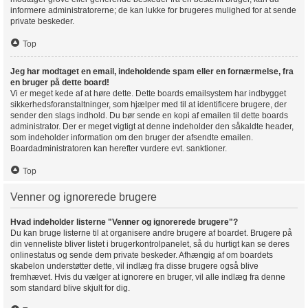
informere administratorerne; de kan lukke for brugeres mulighed for at sende
private beskeder.
Top
Jeg har modtaget en email, indeholdende spam eller en fornærmelse, fra
en bruger på dette board!
Vi er meget kede af at høre dette. Dette boards emailsystem har indbygget
sikkerhedsforanstaltninger, som hjælper med til at identificere brugere, der
sender den slags indhold. Du bør sende en kopi af emailen til dette boards
administrator. Der er meget vigtigt at denne indeholder den såkaldte header,
som indeholder information om den bruger der afsendte emailen.
Boardadministratoren kan herefter vurdere evt. sanktioner.
Top
Venner og ignorerede brugere
Hvad indeholder listerne "Venner og ignorerede brugere"?
Du kan bruge listerne til at organisere andre brugere af boardet. Brugere på
din venneliste bliver listet i brugerkontrolpanelet, så du hurtigt kan se deres
onlinestatus og sende dem private beskeder. Afhængig af om boardets
skabelon understøtter dette, vil indlæg fra disse brugere også blive
fremhævet. Hvis du vælger at ignorere en bruger, vil alle indlæg fra denne
som standard blive skjult for dig.