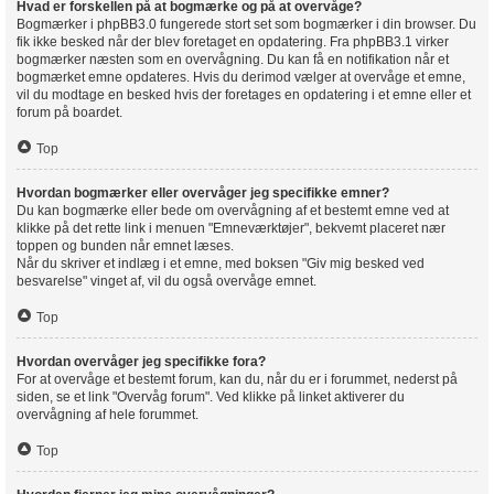
Hvad er forskellen på at bogmærke og på at overvåge?
Bogmærker i phpBB3.0 fungerede stort set som bogmærker i din browser. Du
fik ikke besked når der blev foretaget en opdatering. Fra phpBB3.1 virker
bogmærker næsten som en overvågning. Du kan få en notifikation når et
bogmærket emne opdateres. Hvis du derimod vælger at overvåge et emne,
vil du modtage en besked hvis der foretages en opdatering i et emne eller et
forum på boardet.
Top
Hvordan bogmærker eller overvåger jeg specifikke emner?
Du kan bogmærke eller bede om overvågning af et bestemt emne ved at
klikke på det rette link i menuen "Emneværktøjer", bekvemt placeret nær
toppen og bunden når emnet læses.
Når du skriver et indlæg i et emne, med boksen "Giv mig besked ved
besvarelse" vinget af, vil du også overvåge emnet.
Top
Hvordan overvåger jeg specifikke fora?
For at overvåge et bestemt forum, kan du, når du er i forummet, nederst på
siden, se et link "Overvåg forum". Ved klikke på linket aktiverer du
overvågning af hele forummet.
Top