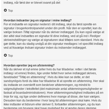
indlæg, når først der er blevet svaret på det
Top
Hvordan indsætter jeg en signatur i mine indlæg?
For et indsætte en signatur nederst i dit indlæg, skal du først oprette en
signatur i brugerkontrolpanelet under din profil. Når den er oprettet, kan du
vælge boksen
Tilføj signatur
når du skriver indlægget. Du kan også vælge at
der altid skal indsættes en signatur til dine indlæg, ved at gå ind i
Rediger
skriveindstillinger
og vælge at signaturen skal tilføjes som standard. Hvis du
gør dette, kan du stadig undgå at din signatur medtages i et specifikt indlæg
ved at fravælge
Indsæt signatur
inden du indsender indlægget.
Top
Hvordan opretter jeg en afstemning?
Når du skriver et nyt emne (eller hvis du har tilladelse: retter i det første
indlæg i et emne) findes, lige under feltet hvor selve indlægget skrives,
fanebladet "Tilføj en afstemning". Hvis du ikke kan se dette, er det
sandsynligvis fordi du ikke har tilladelse til at oprette en afstemning. Her skal
du indtaste en overskrift som beskriver afstemningen, og mindst to
valgmuligheder i tekstfeltet (det maksimale antal afstemningsmuligheder er
fastsat af boardadministratoren). Hver afstemningsmulighed indtastes på en
linje for sig, og lige under defineres hvor mange af disse, der kan vælges.
Desuden kan du bestemme i hvor lang tid afstemningen skal køre. Hvis du
ikke indtaster et tidsrum eller skriver 0, fortsætter afstemningen, og du kan
bestemme om brugere skal have mulighed for at ændre deres stemme.