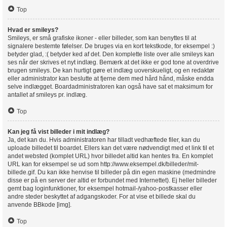
Top
Hvad er smileys?
Smileys, er små grafiske ikoner - eller billeder, som kan benyttes til at
signalere bestemte følelser. De bruges via en kort tekstkode, for eksempel :)
betyder glad, :( betyder ked af det. Den komplette liste over alle smileys kan
ses når der skrives et nyt indlæg. Bemærk at det ikke er god tone at overdrive
brugen smileys. De kan hurtigt gøre et indlæg uoverskueligt, og en redaktør
eller administrator kan beslutte at fjerne dem med hård hånd, måske endda
selve indlægget. Boardadministratoren kan også have sat et maksimum for
antallet af smileys pr. indlæg.
Top
Kan jeg få vist billeder i mit indlæg?
Ja, det kan du. Hvis administratoren har tilladt vedhæftede filer, kan du
uploade billedet til boardet. Ellers kan det være nødvendigt med et link til et
andet websted (komplet URL) hvor billedet altid kan hentes fra. En komplet
URL kan for eksempel se ud som http://www.eksempel.dk/billeder/mit-
billede.gif. Du kan ikke henvise til billeder på din egen maskine (medmindre
disse er på en server der altid er forbundet med Internettet). Ej heller billeder
gemt bag loginfunktioner, for eksempel hotmail-/yahoo-postkasser eller
andre steder beskyttet af adgangskoder. For at vise et billede skal du
anvende BBkode [img].
Top