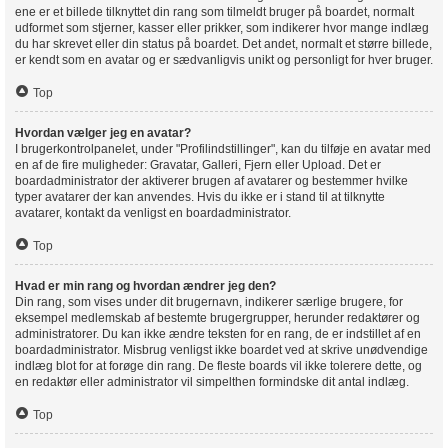
ene er et billede tilknyttet din rang som tilmeldt bruger på boardet, normalt
udformet som stjerner, kasser eller prikker, som indikerer hvor mange indlæg
du har skrevet eller din status på boardet. Det andet, normalt et større billede,
er kendt som en avatar og er sædvanligvis unikt og personligt for hver bruger.
Top
Hvordan vælger jeg en avatar?
I brugerkontrolpanelet, under "Profilindstillinger", kan du tilføje en avatar med
en af de fire muligheder: Gravatar, Galleri, Fjern eller Upload. Det er
boardadministrator der aktiverer brugen af avatarer og bestemmer hvilke
typer avatarer der kan anvendes. Hvis du ikke er i stand til at tilknytte
avatarer, kontakt da venligst en boardadministrator.
Top
Hvad er min rang og hvordan ændrer jeg den?
Din rang, som vises under dit brugernavn, indikerer særlige brugere, for
eksempel medlemskab af bestemte brugergrupper, herunder redaktører og
administratorer. Du kan ikke ændre teksten for en rang, de er indstillet af en
boardadministrator. Misbrug venligst ikke boardet ved at skrive unødvendige
indlæg blot for at forøge din rang. De fleste boards vil ikke tolerere dette, og
en redaktør eller administrator vil simpelthen formindske dit antal indlæg.
Top