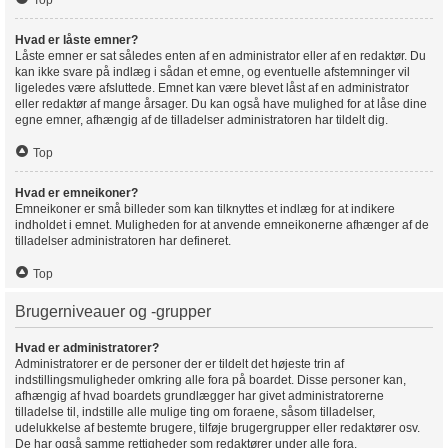
Top
Hvad er låste emner?
Låste emner er sat således enten af en administrator eller af en redaktør. Du
kan ikke svare på indlæg i sådan et emne, og eventuelle afstemninger vil
ligeledes være afsluttede. Emnet kan være blevet låst af en administrator
eller redaktør af mange årsager. Du kan også have mulighed for at låse dine
egne emner, afhængig af de tilladelser administratoren har tildelt dig.
Top
Hvad er emneikoner?
Emneikoner er små billeder som kan tilknyttes et indlæg for at indikere
indholdet i emnet. Muligheden for at anvende emneikonerne afhænger af de
tilladelser administratoren har defineret.
Top
Brugerniveauer og -grupper
Hvad er administratorer?
Administratorer er de personer der er tildelt det højeste trin af
indstillingsmuligheder omkring alle fora på boardet. Disse personer kan,
afhængig af hvad boardets grundlægger har givet administratorerne
tilladelse til, indstille alle mulige ting om foraene, såsom tilladelser,
udelukkelse af bestemte brugere, tilføje brugergrupper eller redaktører osv.
De har også samme rettigheder som redaktører under alle fora.