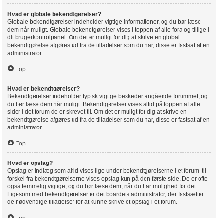
Hvad er globale bekendtgørelser?
Globale bekendtgørelser indeholder vigtige informationer, og du bør læse
dem når muligt. Globale bekendtgørelser vises i toppen af alle fora og tillige i
dit brugerkontrolpanel. Om det er muligt for dig at skrive en global
bekendtgørelse afgøres ud fra de tilladelser som du har, disse er fastsat af en
administrator.
Top
Hvad er bekendtgørelser?
Bekendtgørelser indeholder typisk vigtige beskeder angående forummet, og
du bør læse dem når muligt. Bekendtgørelser vises altid på toppen af alle
sider i det forum de er skrevet til. Om det er muligt for dig at skrive en
bekendtgørelse afgøres ud fra de tilladelser som du har, disse er fastsat af en
administrator.
Top
Hvad er opslag?
Opslag er indlæg som altid vises lige under bekendtgørelserne i et forum, til
forskel fra bekendtgørelserne vises opslag kun på den første side. De er ofte
også temmelig vigtige, og du bør læse dem, når du har mulighed for det.
Ligesom med bekendtgørelser er det boardets administrator, der fastsætter
de nødvendige tilladelser for at kunne skrive et opslag i et forum.