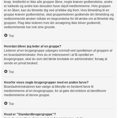
knap. Imidlertid er ikke alle grupper åbne, nogle kræver godkendelse, andre
er lukkede og andre kan desuden have skjult medlemmerne. Hvis gruppen
er en åben, kan du tilmelde dig ved at klikke dig frem. Hvis tilmelding til en
gruppe kræver godkendelse, skal gruppelederen godkende din tilmelding og
vedkommende ønsker måske en begrundelse for dit ønske om at tilmelde dig
gruppen. Plag ikke lederen hvis din ansøgning ikke bliver godkendt,
vedkommende har nok sine grunde.
Top
Hvordan bliver jeg leder af en gruppe?
Lederen af en brugergruppe udpeges normalt ved oprettelsen af gruppen af
en boardadministrator. Hvis du er interesseret i at få oprettet en
brugergruppe, skal du som det første kontakte en administrator; forsøg at
sende en privat besked.
Top
Hvorfor vises nogle brugergrupper med en anden farve?
Boardadministratoren kan vælge at tilknytte en bestemt farve til
medlemmerne af en brugergruppe, for at gøre det enklere at identificere
medlemmerne af denne gruppe.
Top
Hvad er "Standardbrugergruppe"?