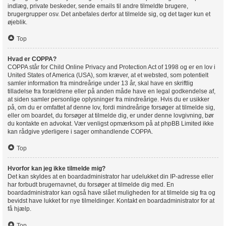
indlæg, private beskeder, sende emails til andre tilmeldte brugere,
brugergrupper osv. Det anbefales derfor at tilmelde sig, og det tager kun et
øjeblik.
Top
Hvad er COPPA?
COPPA står for Child Online Privacy and Protection Act of 1998 og er en lov i
United States of America (USA), som kræver, at et websted, som potentielt
samler information fra mindreårige under 13 år, skal have en skriftlig
tilladelse fra forældrene eller på anden måde have en legal godkendelse af,
at siden samler personlige oplysninger fra mindreårige. Hvis du er usikker
på, om du er omfattet af denne lov, fordi mindreårige forsøger at tilmelde sig,
eller om boardet, du forsøger at tilmelde dig, er under denne lovgivning, bør
du kontakte en advokat. Vær venligst opmærksom på at phpBB Limited ikke
kan rådgive yderligere i sager omhandlende COPPA.
Top
Hvorfor kan jeg ikke tilmelde mig?
Det kan skyldes at en boardadministrator har udelukket din IP-adresse eller
har forbudt brugernavnet, du forsøger at tilmelde dig med. En
boardadministrator kan også have slået muligheden for at tilmelde sig fra og
bevidst have lukket for nye tilmeldinger. Kontakt en boardadministrator for at
få hjælp.
Top