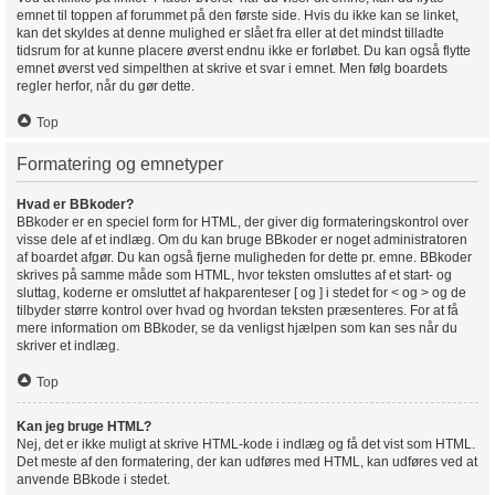
emnet til toppen af forummet på den første side. Hvis du ikke kan se linket,
kan det skyldes at denne mulighed er slået fra eller at det mindst tilladte
tidsrum for at kunne placere øverst endnu ikke er forløbet. Du kan også flytte
emnet øverst ved simpelthen at skrive et svar i emnet. Men følg boardets
regler herfor, når du gør dette.
Top
Formatering og emnetyper
Hvad er BBkoder?
BBkoder er en speciel form for HTML, der giver dig formateringskontrol over
visse dele af et indlæg. Om du kan bruge BBkoder er noget administratoren
af boardet afgør. Du kan også fjerne muligheden for dette pr. emne. BBkoder
skrives på samme måde som HTML, hvor teksten omsluttes af et start- og
sluttag, koderne er omsluttet af hakparenteser [ og ] i stedet for < og > og de
tilbyder større kontrol over hvad og hvordan teksten præsenteres. For at få
mere information om BBkoder, se da venligst hjælpen som kan ses når du
skriver et indlæg.
Top
Kan jeg bruge HTML?
Nej, det er ikke muligt at skrive HTML-kode i indlæg og få det vist som HTML.
Det meste af den formatering, der kan udføres med HTML, kan udføres ved at
anvende BBkode i stedet.