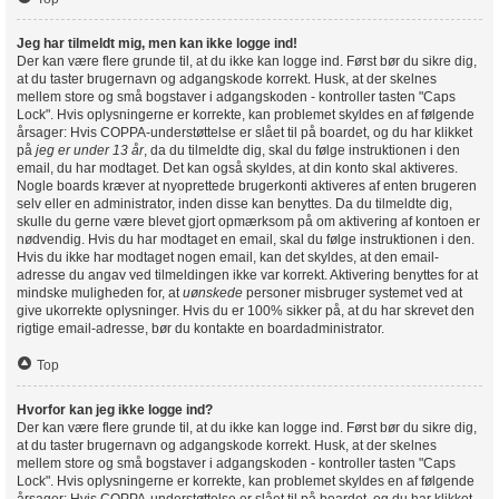
Jeg har tilmeldt mig, men kan ikke logge ind!
Der kan være flere grunde til, at du ikke kan logge ind. Først bør du sikre dig,
at du taster brugernavn og adgangskode korrekt. Husk, at der skelnes
mellem store og små bogstaver i adgangskoden - kontroller tasten "Caps
Lock". Hvis oplysningerne er korrekte, kan problemet skyldes en af følgende
årsager: Hvis COPPA-understøttelse er slået til på boardet, og du har klikket
på
jeg er under 13 år
, da du tilmeldte dig, skal du følge instruktionen i den
email, du har modtaget. Det kan også skyldes, at din konto skal aktiveres.
Nogle boards kræver at nyoprettede brugerkonti aktiveres af enten brugeren
selv eller en administrator, inden disse kan benyttes. Da du tilmeldte dig,
skulle du gerne være blevet gjort opmærksom på om aktivering af kontoen er
nødvendig. Hvis du har modtaget en email, skal du følge instruktionen i den.
Hvis du ikke har modtaget nogen email, kan det skyldes, at den email-
adresse du angav ved tilmeldingen ikke var korrekt. Aktivering benyttes for at
mindske muligheden for, at
uønskede
personer misbruger systemet ved at
give ukorrekte oplysninger. Hvis du er 100% sikker på, at du har skrevet den
rigtige email-adresse, bør du kontakte en boardadministrator.
Top
Hvorfor kan jeg ikke logge ind?
Der kan være flere grunde til, at du ikke kan logge ind. Først bør du sikre dig,
at du taster brugernavn og adgangskode korrekt. Husk, at der skelnes
mellem store og små bogstaver i adgangskoden - kontroller tasten "Caps
Lock". Hvis oplysningerne er korrekte, kan problemet skyldes en af følgende