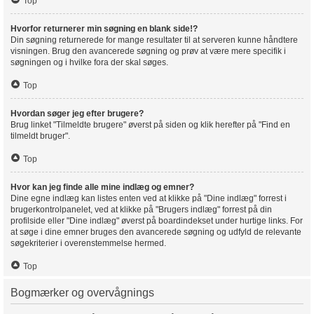
Top
Hvorfor returnerer min søgning en blank side!?
Din søgning returnerede for mange resultater til at serveren kunne håndtere
visningen. Brug den avancerede søgning og prøv at være mere specifik i
søgningen og i hvilke fora der skal søges.
Top
Hvordan søger jeg efter brugere?
Brug linket "Tilmeldte brugere" øverst på siden og klik herefter på "Find en
tilmeldt bruger".
Top
Hvor kan jeg finde alle mine indlæg og emner?
Dine egne indlæg kan listes enten ved at klikke på "Dine indlæg" forrest i
brugerkontrolpanelet, ved at klikke på "Brugers indlæg" forrest på din
profilside eller "Dine indlæg" øverst på boardindekset under hurtige links. For
at søge i dine emner bruges den avancerede søgning og udfyld de relevante
søgekriterier i overenstemmelse hermed.
Top
Bogmærker og overvågnings