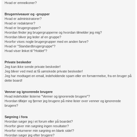
Hvad er emneikoner?
Brugerniveauer og -grupper
Hvad er administratorer?
Hvad er redaktører?
Hvad er brugergrupper?
Hvordan finder jeg brugergrupperne og hvordan tilmelder jeg mig?
Hvordan bliver jeg leder af en gruppe?
Hvorfor vises nogle brugergrupper med en anden farve?
Hvad er "Standardbrugergruppe"?
Hvad viser linket til "Holdet"?
Private beskeder
Jeg kan ikke sende private beskeder!
Jeg bliver ved med at få uønskede private beskeder!
Jeg har modtaget en email, indeholdende spam eller en fornærmelse, fra en bruger på
dette board!
Venner og ignorerede brugere
Hvad indeholder listerne "Venner og ignorerede brugere"?
Hvordan tilføjer og fjerner jeg brugere på mine lister over venner og ignorerede
brugere?
Søgning i fora
Hvordan søger jeg i et forum eller på boardet?
Hvorfor giver min søgning ingen resultater?
Hvorfor returnerer min søgning en blank side!?
Hvordan søger jeg efter brugere?