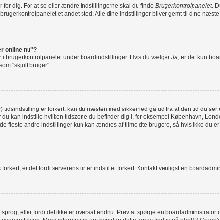
or dig. For at se eller ændre indstillingerne skal du finde
Brugerkontrolpanelet
. D
 brugerkontrolpanelet et andet sted. Alle dine indstillinger bliver gemt til dine næst
er online nu"?
r i brugerkontrolpanelet under boardindstillinger. Hvis du vælger
Ja
, er det kun boa
 som "skjult bruger".
dsindstilling er forkert, kan du næsten med sikkerhed gå ud fra at den tid du ser er
il hvor du kan indstille hvilken tidszone du befinder dig i, for eksempel København, 
e fleste andre indstillinger kun kan ændres af tilmeldte brugere, så hvis ikke du er t
orkert, er det fordi serverens ur er indstillet forkert. Kontakt venligst en boardadminis
it sprog, eller fordi det ikke er oversat endnu. Prøv at spørge en boardadministrato