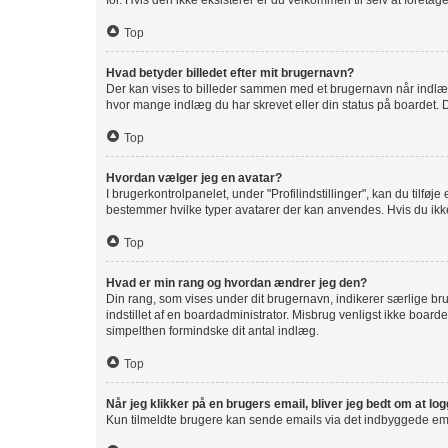
for. Hvis den ikke eksisterer er du velkommen til selv at foret
Top
Hvad betyder billedet efter mit brugernavn?
Der kan vises to billeder sammen med et brugernavn når indlæg l
hvor mange indlæg du har skrevet eller din status på boardet. De
Top
Hvordan vælger jeg en avatar?
I brugerkontrolpanelet, under "Profilindstillinger", kan du tilfø
bestemmer hvilke typer avatarer der kan anvendes. Hvis du ikke er
Top
Hvad er min rang og hvordan ændrer jeg den?
Din rang, som vises under dit brugernavn, indikerer særlige b
indstillet af en boardadministrator. Misbrug venligst ikke boardet
simpelthen formindske dit antal indlæg.
Top
Når jeg klikker på en brugers email, bliver jeg bedt om at lo
Kun tilmeldte brugere kan sende emails via det indbyggede email