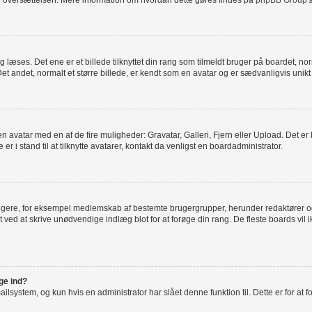
age oversættelsen. Mere information om hvordan dette gøres findes på
phpBB Group
'
æses. Det ene er et billede tilknyttet din rang som tilmeldt bruger på boardet, norm
t andet, normalt et større billede, er kendt som en avatar og er sædvanligvis unikt 
je en avatar med en af de fire muligheder: Gravatar, Galleri, Fjern eller Upload. Det 
 i stand til at tilknytte avatarer, kontakt da venligst en boardadministrator.
rugere, for eksempel medlemskab af bestemte brugergrupper, herunder redaktører og
 ved at skrive unødvendige indlæg blot for at forøge din rang. De fleste boards vil ik
gge ind?
system, og kun hvis en administrator har slået denne funktion til. Dette er for at 