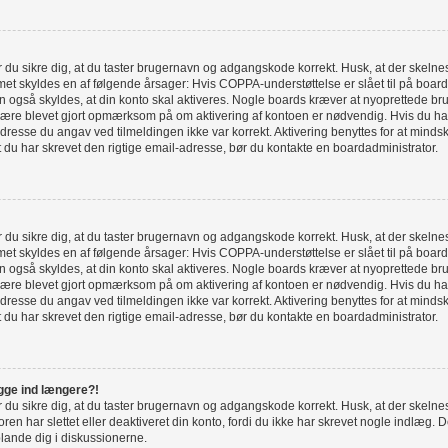
bør du sikre dig, at du taster brugernavn og adgangskode korrekt. Husk, at der skel
et skyldes en af følgende årsager: Hvis COPPA-understøttelse er slået til på board
n også skyldes, at din konto skal aktiveres. Nogle boards kræver at nyoprettede bru
 være blevet gjort opmærksom på om aktivering af kontoen er nødvendig. Hvis du har
resse du angav ved tilmeldingen ikke var korrekt. Aktivering benyttes for at minds
t du har skrevet den rigtige email-adresse, bør du kontakte en boardadministrator.
bør du sikre dig, at du taster brugernavn og adgangskode korrekt. Husk, at der skel
et skyldes en af følgende årsager: Hvis COPPA-understøttelse er slået til på board
n også skyldes, at din konto skal aktiveres. Nogle boards kræver at nyoprettede bru
 være blevet gjort opmærksom på om aktivering af kontoen er nødvendig. Hvis du har
resse du angav ved tilmeldingen ikke var korrekt. Aktivering benyttes for at minds
t du har skrevet den rigtige email-adresse, bør du kontakte en boardadministrator.
ogge ind længere?!
bør du sikre dig, at du taster brugernavn og adgangskode korrekt. Husk, at der skel
ren har slettet eller deaktiveret din konto, fordi du ikke har skrevet nogle indlæ
blande dig i diskussionerne.