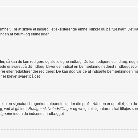
 emne". For at skrive et indlæg i et eksisterende emne, klikker du på "Besvar". Det 
i bunden af forum- og emnesiden.
ør, så kan du kun redigere og slette egne indlæg. Du kan redigere et indlæg, nogle 
erede er svaret på dit indlæg, bliver der indsat en bemærkning nederst i indlægge
torer eller redaktører der redigerer. De kan dog vælge at indsætte bemærkningen 
r er blevet svaret på det
oprette en signatur i brugerkontrolpanelet under din profil. Når den er oprettet, kan
g, ved at gå ind i
Rediger skriveindstillinger
og vælge at signaturen skal tilføjes so
signatur
inden du indsender indlægget.