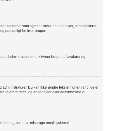
s websted.
alt udformet som stjerner, kasser eller prikker, som indikerer
og personligt for hver bruger.
er boardadministrator der aktiverer brugen af avatarer og
 administratorer. Du kan ikke ændre teksten for en rang, de er
ke tolerere dette, og en redaktør eller administrator vil
forhindre gæster i at misbruge emailsystemet.