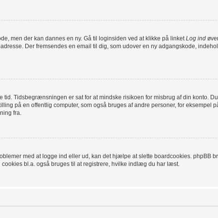
ode, men der kan dannes en ny. Gå til loginsiden ved at klikke på linket
Log ind
øver
l-adresse. Der fremsendes en email til dig, som udover en ny adgangskode, indehol
ykke tid. Tidsbegrænsningen er sat for at mindske risikoen for misbrug af din konto.
ling på en offentlig computer, som også bruges af andre personer, for eksempel på 
ning fra.
oblemer med at logge ind eller ud, kan det hjælpe at slette boardcookies. phpBB brug
 cookies bl.a. også bruges til at registrere, hvilke indlæg du har læst.