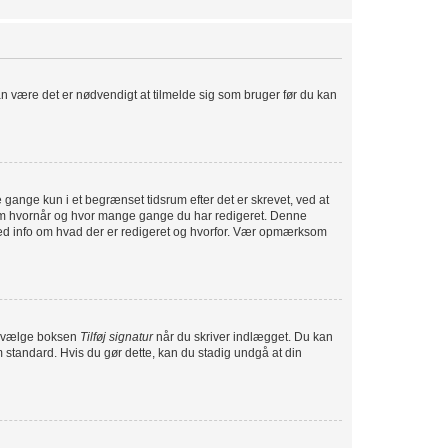
kan være det er nødvendigt at tilmelde sig som bruger før du kan
gange kun i et begrænset tidsrum efter det er skrevet, ved at
t om hvornår og hvor mange gange du har redigeret. Denne
med info om hvad der er redigeret og hvorfor. Vær opmærksom
 du vælge boksen
Tilføj signatur
når du skriver indlægget. Du kan
m standard. Hvis du gør dette, kan du stadig undgå at din