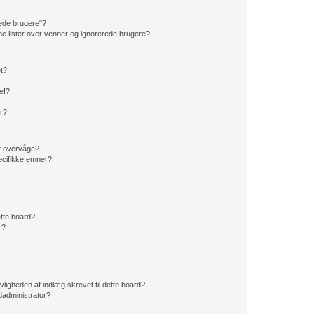
rede brugere"?
ine lister over venner og ignorerede brugere?
et?
e!?
er?
t overvåge?
ecifikke emner?
dette board?
r?
vligheden af indlæg skrevet til dette board?
administrator?