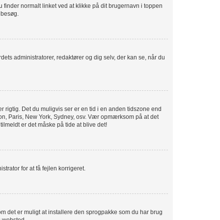
u finder normalt linket ved at klikke på dit brugernavn i toppen
e besøg.
rdets administratorer, redaktører og dig selv, der kan se, når du
 rigtig. Det du muligvis ser er en tid i en anden tidszone end
London, Paris, New York, Sydney, osv. Vær opmærksom på at det
ilmeldt er det måske på tide at blive det!
trator for at få fejlen korrigeret.
r om det er muligt at installere den sprogpakke som du har brug