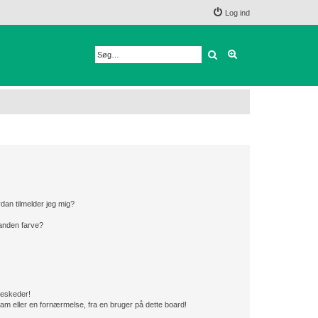
Log ind
Søg
Avanceret søgnin
dan tilmelder jeg mig?
anden farve?
beskeder!
am eller en fornærmelse, fra en bruger på dette board!