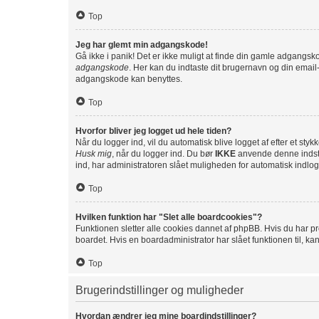
Top
Jeg har glemt min adgangskode!
Gå ikke i panik! Det er ikke muligt at finde din gamle adgangsk
adgangskode
. Her kan du indtaste dit brugernavn og din emai
adgangskode kan benyttes.
Top
Hvorfor bliver jeg logget ud hele tiden?
Når du logger ind, vil du automatisk blive logget af efter et st
Husk mig
, når du logger ind. Du bør
IKKE
anvende denne indstil
ind, har administratoren slået muligheden for automatisk indlog
Top
Hvilken funktion har "Slet alle boardcookies"?
Funktionen sletter alle cookies dannet af phpBB. Hvis du har pr
boardet. Hvis en boardadministrator har slået funktionen til, kan
Top
Brugerindstillinger og muligheder
Hvordan ændrer jeg mine boardindstillinger?