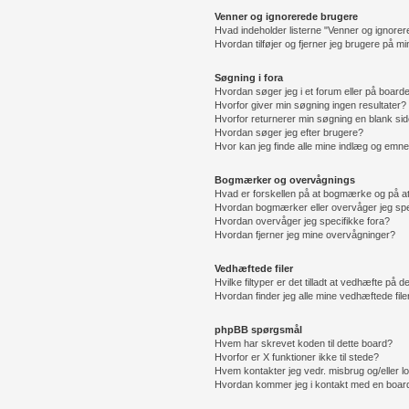
Venner og ignorerede brugere
Hvad indeholder listerne "Venner og ignore
Hvordan tilføjer og fjerner jeg brugere på m
Søgning i fora
Hvordan søger jeg i et forum eller på board
Hvorfor giver min søgning ingen resultater?
Hvorfor returnerer min søgning en blank sid
Hvordan søger jeg efter brugere?
Hvor kan jeg finde alle mine indlæg og emn
Bogmærker og overvågnings
Hvad er forskellen på at bogmærke og på a
Hvordan bogmærker eller overvåger jeg sp
Hvordan overvåger jeg specifikke fora?
Hvordan fjerner jeg mine overvågninger?
Vedhæftede filer
Hvilke filtyper er det tilladt at vedhæfte på 
Hvordan finder jeg alle mine vedhæftede file
phpBB spørgsmål
Hvem har skrevet koden til dette board?
Hvorfor er X funktioner ikke til stede?
Hvem kontakter jeg vedr. misbrug og/eller lo
Hvordan kommer jeg i kontakt med en board