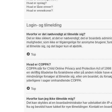
Hvad er opslag?
Hvad er låste emner?
Hvad er emneikoner?
Login- og tilmelding
Hvorfor er det nødvendigt at tilmelde sig?
Det er ikke sikkert, at det er nødvendigt; det er boardets adminis
muligheder, som ikke er tilgængelige for anonyme brugere; funk
at tilmelde sig, og det tager kun et øjeblik.
Top
Hvad er COPPA?
COPPA står for Child Online Privacy and Protection Act of 1998 
en skriftlig tilladelse fra forældrene eller på anden måde have 
mindreårige forsøger at tilmelde sig, eller om boardet, du for
yderligere i sager omhandlende COPPA.
Top
Hvorfor kan jeg ikke tilmelde mig?
Det kan skyldes at en boardadministrator har udelukket din IP-a
fra og bevidst have lukket for nye tilmeldinger. Kontakt en board