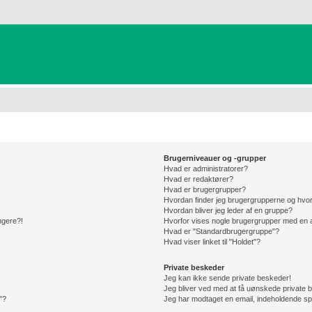
Brugerniveauer og -grupper
Hvad er administratorer?
Hvad er redaktører?
Hvad er brugergrupper?
Hvordan finder jeg brugergrupperne og hvor
Hvordan bliver jeg leder af en gruppe?
ængere?!
Hvorfor vises nogle brugergrupper med en 
Hvad er "Standardbrugergruppe"?
Hvad viser linket til "Holdet"?
Private beskeder
Jeg kan ikke sende private beskeder!
Jeg bliver ved med at få uønskede private 
"?
Jeg har modtaget en email, indeholdende sp