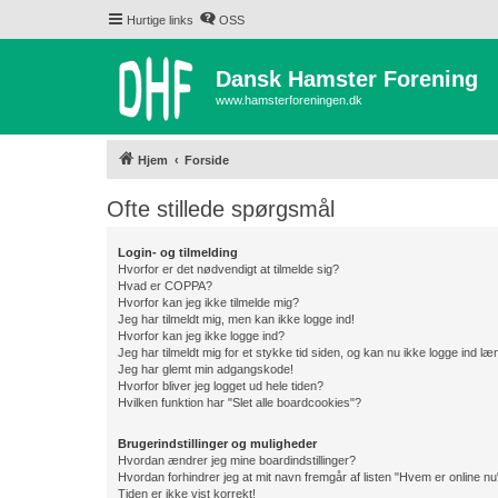
Hurtige links
OSS
Dansk Hamster Forening
www.hamsterforeningen.dk
Hjem
Forside
Ofte stillede spørgsmål
Login- og tilmelding
Hvorfor er det nødvendigt at tilmelde sig?
Hvad er COPPA?
Hvorfor kan jeg ikke tilmelde mig?
Jeg har tilmeldt mig, men kan ikke logge ind!
Hvorfor kan jeg ikke logge ind?
Jeg har tilmeldt mig for et stykke tid siden, og kan nu ikke logge ind l
Jeg har glemt min adgangskode!
Hvorfor bliver jeg logget ud hele tiden?
Hvilken funktion har "Slet alle boardcookies"?
Brugerindstillinger og muligheder
Hvordan ændrer jeg mine boardindstillinger?
Hvordan forhindrer jeg at mit navn fremgår af listen "Hvem er online nu
Tiden er ikke vist korrekt!