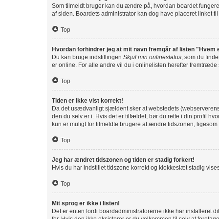
Som tilmeldt bruger kan du ændre på, hvordan boardet fungerer f
af siden. Boardets administrator kan dog have placeret linket til
Top
Hvordan forhindrer jeg at mit navn fremgår af listen "Hvem 
Du kan bruge indstillingen
Skjul min onlinestatus
, som du finde
er online. For alle andre vil du i onlinelisten herefter fremtræde
Top
Tiden er ikke vist korrekt!
Da det usædvanligt sjældent sker at webstedets (webserverens) ti
den du selv er i. Hvis det er tilfældet, bør du rette i din prof
kun er muligt for tilmeldte brugere at ændre tidszonen, ligesom d
Top
Jeg har ændret tidszonen og tiden er stadig forkert!
Hvis du har indstillet tidszone korrekt og klokkeslæt stadig vises f
Top
Mit sprog er ikke i listen!
Det er enten fordi boardadministratorerne ikke har installeret d