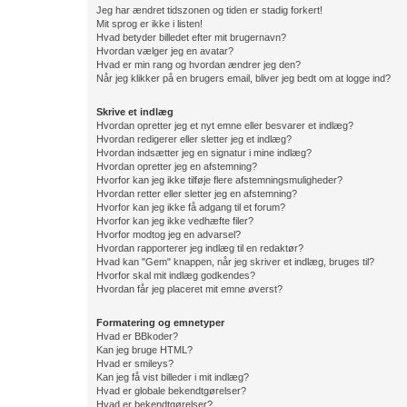
Jeg har ændret tidszonen og tiden er stadig forkert!
Mit sprog er ikke i listen!
Hvad betyder billedet efter mit brugernavn?
Hvordan vælger jeg en avatar?
Hvad er min rang og hvordan ændrer jeg den?
Når jeg klikker på en brugers email, bliver jeg bedt om at logge ind?
Skrive et indlæg
Hvordan opretter jeg et nyt emne eller besvarer et indlæg?
Hvordan redigerer eller sletter jeg et indlæg?
Hvordan indsætter jeg en signatur i mine indlæg?
Hvordan opretter jeg en afstemning?
Hvorfor kan jeg ikke tilføje flere afstemningsmuligheder?
Hvordan retter eller sletter jeg en afstemning?
Hvorfor kan jeg ikke få adgang til et forum?
Hvorfor kan jeg ikke vedhæfte filer?
Hvorfor modtog jeg en advarsel?
Hvordan rapporterer jeg indlæg til en redaktør?
Hvad kan "Gem" knappen, når jeg skriver et indlæg, bruges til?
Hvorfor skal mit indlæg godkendes?
Hvordan får jeg placeret mit emne øverst?
Formatering og emnetyper
Hvad er BBkoder?
Kan jeg bruge HTML?
Hvad er smileys?
Kan jeg få vist billeder i mit indlæg?
Hvad er globale bekendtgørelser?
Hvad er bekendtgørelser?