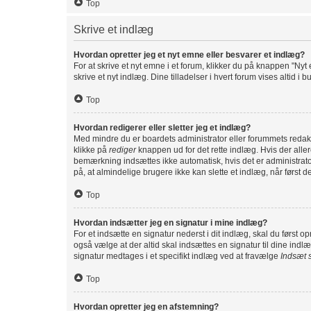
Top
Skrive et indlæg
Hvordan opretter jeg et nyt emne eller besvarer et indlæg?
For at skrive et nyt emne i et forum, klikker du på knappen "Nyt
skrive et nyt indlæg. Dine tilladelser i hvert forum vises altid 
Top
Hvordan redigerer eller sletter jeg et indlæg?
Med mindre du er boardets administrator eller forummets redakt
klikke på
rediger
knappen ud for det rette indlæg. Hvis der all
bemærkning indsættes ikke automatisk, hvis det er administra
på, at almindelige brugere ikke kan slette et indlæg, når først de
Top
Hvordan indsætter jeg en signatur i mine indlæg?
For et indsætte en signatur nederst i dit indlæg, skal du først 
også vælge at der altid skal indsættes en signatur til dine indlæ
signatur medtages i et specifikt indlæg ved at fravælge
Indsæt 
Top
Hvordan opretter jeg en afstemning?