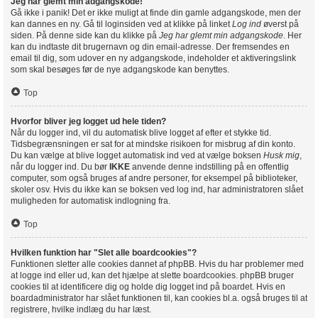
Jeg har glemt min adgangskode!
Gå ikke i panik! Det er ikke muligt at finde din gamle adgangskode, men der
kan dannes en ny. Gå til loginsiden ved at klikke på linket
Log ind
øverst på
siden. På denne side kan du klikke på
Jeg har glemt min adgangskode
. Her
kan du indtaste dit brugernavn og din email-adresse. Der fremsendes en
email til dig, som udover en ny adgangskode, indeholder et aktiveringslink
som skal besøges før de nye adgangskode kan benyttes.
Top
Hvorfor bliver jeg logget ud hele tiden?
Når du logger ind, vil du automatisk blive logget af efter et stykke tid.
Tidsbegrænsningen er sat for at mindske risikoen for misbrug af din konto.
Du kan vælge at blive logget automatisk ind ved at vælge boksen
Husk mig
,
når du logger ind. Du bør
IKKE
anvende denne indstilling på en offentlig
computer, som også bruges af andre personer, for eksempel på biblioteker,
skoler osv. Hvis du ikke kan se boksen ved log ind, har administratoren slået
muligheden for automatisk indlogning fra.
Top
Hvilken funktion har "Slet alle boardcookies"?
Funktionen sletter alle cookies dannet af phpBB. Hvis du har problemer med
at logge ind eller ud, kan det hjælpe at slette boardcookies. phpBB bruger
cookies til at identificere dig og holde dig logget ind på boardet. Hvis en
boardadministrator har slået funktionen til, kan cookies bl.a. også bruges til at
registrere, hvilke indlæg du har læst.