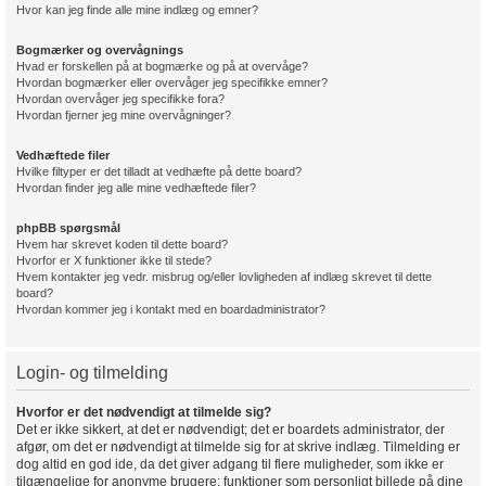
Hvor kan jeg finde alle mine indlæg og emner?
Bogmærker og overvågnings
Hvad er forskellen på at bogmærke og på at overvåge?
Hvordan bogmærker eller overvåger jeg specifikke emner?
Hvordan overvåger jeg specifikke fora?
Hvordan fjerner jeg mine overvågninger?
Vedhæftede filer
Hvilke filtyper er det tilladt at vedhæfte på dette board?
Hvordan finder jeg alle mine vedhæftede filer?
phpBB spørgsmål
Hvem har skrevet koden til dette board?
Hvorfor er X funktioner ikke til stede?
Hvem kontakter jeg vedr. misbrug og/eller lovligheden af indlæg skrevet til dette
board?
Hvordan kommer jeg i kontakt med en boardadministrator?
Login- og tilmelding
Hvorfor er det nødvendigt at tilmelde sig?
Det er ikke sikkert, at det er nødvendigt; det er boardets administrator, der
afgør, om det er nødvendigt at tilmelde sig for at skrive indlæg. Tilmelding er
dog altid en god ide, da det giver adgang til flere muligheder, som ikke er
tilgængelige for anonyme brugere; funktioner som personligt billede på dine