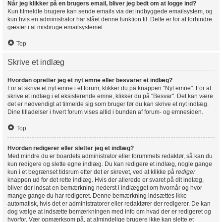
Når jeg klikker på en brugers email, bliver jeg bedt om at logge ind?
Kun tilmeldte brugere kan sende emails via det indbyggede emailsystem, og
kun hvis en administrator har slået denne funktion til. Dette er for at forhindre
gæster i at misbruge emailsystemet.
Top
Skrive et indlæg
Hvordan opretter jeg et nyt emne eller besvarer et indlæg?
For at skrive et nyt emne i et forum, klikker du på knappen "Nyt emne". For at
skrive et indlæg i et eksisterende emne, klikker du på "Besvar". Det kan være
det er nødvendigt at tilmelde sig som bruger før du kan skrive et nyt indlæg.
Dine tilladelser i hvert forum vises altid i bunden af forum- og emnesiden.
Top
Hvordan redigerer eller sletter jeg et indlæg?
Med mindre du er boardets administrator eller forummets redaktør, så kan du
kun redigere og slette egne indlæg. Du kan redigere et indlæg, nogle gange
kun i et begrænset tidsrum efter det er skrevet, ved at klikke på
rediger
knappen ud for det rette indlæg. Hvis der allerede er svaret på dit indlæg,
bliver der indsat en bemærkning nederst i indlægget om hvornår og hvor
mange gange du har redigeret. Denne bemærkning indsættes ikke
automatisk, hvis det er administratorer eller redaktører der redigerer. De kan
dog vælge at indsætte bemærkningen med info om hvad der er redigeret og
hvorfor. Vær opmærksom på, at almindelige brugere ikke kan slette et