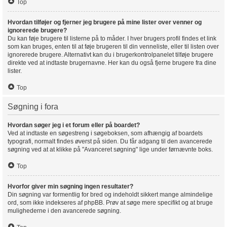
Top
Hvordan tilføjer og fjerner jeg brugere på mine lister over venner og
ignorerede brugere?
Du kan føje brugere til listerne på to måder. I hver brugers profil findes et link
som kan bruges, enten til at føje brugeren til din venneliste, eller til listen over
ignorerede brugere. Alternativt kan du i brugerkontrolpanelet tilføje brugere
direkte ved at indtaste brugernavne. Her kan du også fjerne brugere fra dine
lister.
Top
Søgning i fora
Hvordan søger jeg i et forum eller på boardet?
Ved at indtaste en søgestreng i søgeboksen, som afhængig af boardets
typografi, normalt findes øverst på siden. Du får adgang til den avancerede
søgning ved at at klikke på "Avanceret søgning" lige under førnævnte boks.
Top
Hvorfor giver min søgning ingen resultater?
Din søgning var formentlig for bred og indeholdt sikkert mange almindelige
ord, som ikke indekseres af phpBB. Prøv at søge mere specifikt og at bruge
mulighederne i den avancerede søgning.