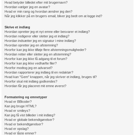
Hvad betyder billedet efter mit brugernavn?
Hvordan vælger jeg en avatar?
Hvad er min rang og hvordan ændrer jeg den?
Når jeg klikker på en brugers email, bliver jeg bedt om at logge ind?
Skrive et indlæg
Hvordan opretter jeg et nyt emne eller besvarer et indlæg?
Hvordan redigerer eller sletter jeg et indlæg?
Hvordan indsætter jeg en signatur i mine indlæg?
Hvordan opretter jeg en afstemning?
Hvorfor kan jeg ikke tilføje flere afstemningsmuligheder?
Hvordan retter eller sletter jeg en afstemning?
Hvorfor kan jeg ikke få adgang til et forum?
Hvorfor kan jeg ikke vedhæfte filer?
Hvorfor modtog jeg en advarsel?
Hvordan rapporterer jeg indlæg til en redaktør?
Hvad kan "Gem" knappen, når jeg skriver et indlæg, bruges til?
Hvorfor skal mit indlæg godkendes?
Hvordan får jeg placeret mit emne øverst?
Formatering og emnetyper
Hvad er BBkoder?
Kan jeg bruge HTML?
Hvad er smileys?
Kan jeg få vist billeder i mit indlæg?
Hvad er globale bekendtgørelser?
Hvad er bekendtgørelser?
Hvad er opslag?
Hvad er låste emner?