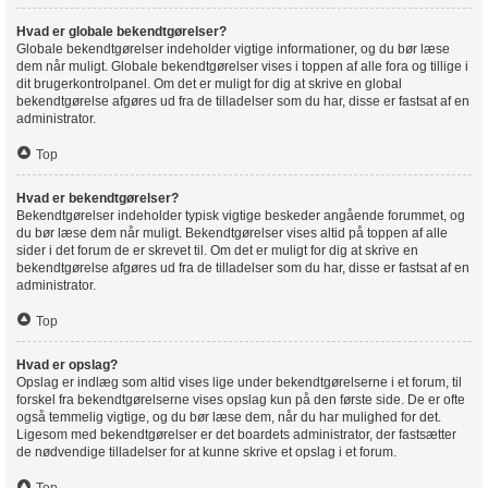
Hvad er globale bekendtgørelser?
Globale bekendtgørelser indeholder vigtige informationer, og du bør læse
dem når muligt. Globale bekendtgørelser vises i toppen af alle fora og tillige i
dit brugerkontrolpanel. Om det er muligt for dig at skrive en global
bekendtgørelse afgøres ud fra de tilladelser som du har, disse er fastsat af en
administrator.
Top
Hvad er bekendtgørelser?
Bekendtgørelser indeholder typisk vigtige beskeder angående forummet, og
du bør læse dem når muligt. Bekendtgørelser vises altid på toppen af alle
sider i det forum de er skrevet til. Om det er muligt for dig at skrive en
bekendtgørelse afgøres ud fra de tilladelser som du har, disse er fastsat af en
administrator.
Top
Hvad er opslag?
Opslag er indlæg som altid vises lige under bekendtgørelserne i et forum, til
forskel fra bekendtgørelserne vises opslag kun på den første side. De er ofte
også temmelig vigtige, og du bør læse dem, når du har mulighed for det.
Ligesom med bekendtgørelser er det boardets administrator, der fastsætter
de nødvendige tilladelser for at kunne skrive et opslag i et forum.