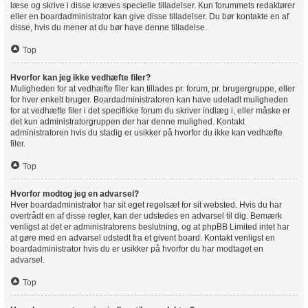
læse og skrive i disse kræves specielle tilladelser. Kun forummets redaktører
eller en boardadministrator kan give disse tilladelser. Du bør kontakte en af
disse, hvis du mener at du bør have denne tilladelse.
Top
Hvorfor kan jeg ikke vedhæfte filer?
Muligheden for at vedhæfte filer kan tillades pr. forum, pr. brugergruppe, eller
for hver enkelt bruger. Boardadministratoren kan have udeladt muligheden
for at vedhæfte filer i det specifikke forum du skriver indlæg i, eller måske er
det kun administratorgruppen der har denne mulighed. Kontakt
administratoren hvis du stadig er usikker på hvorfor du ikke kan vedhæfte
filer.
Top
Hvorfor modtog jeg en advarsel?
Hver boardadministrator har sit eget regelsæt for sit websted. Hvis du har
overtrådt en af disse regler, kan der udstedes en advarsel til dig. Bemærk
venligst at det er administratorens beslutning, og at phpBB Limited intet har
at gøre med en advarsel udstedt fra et givent board. Kontakt venligst en
boardadministrator hvis du er usikker på hvorfor du har modtaget en
advarsel.
Top