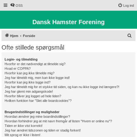
OSS
Log ind
Dansk Hamster Forening
S
Hjem
Forside
ø
Ofte stillede spørgsmål
g
Login- og tilmelding
Hvorfor er det nødvendigt at tilmelde sig?
Hvad er COPPA?
Hvorfor kan jeg ikke tilmelde mig?
Jeg har tilmeldt mig, men kan ikke logge ind!
Hvorfor kan jeg ikke logge ind?
Jeg har tilmeldt mig for et stykke tid siden, og kan nu ikke logge ind længere?!
Jeg har glemt min adgangskode!
Hvorfor bliver jeg logget ud hele tiden?
Hvilken funktion har "Slet alle boardcookies"?
Brugerindstillinger og muligheder
Hvordan ændrer jeg mine boardindstillinger?
Hvordan forhindrer jeg at mit navn fremgår af listen "Hvem er online nu"?
Tiden er ikke vist korrekt!
Jeg har ændret tidszonen og tiden er stadig forkert!
Mit sprog er ikke i listen!