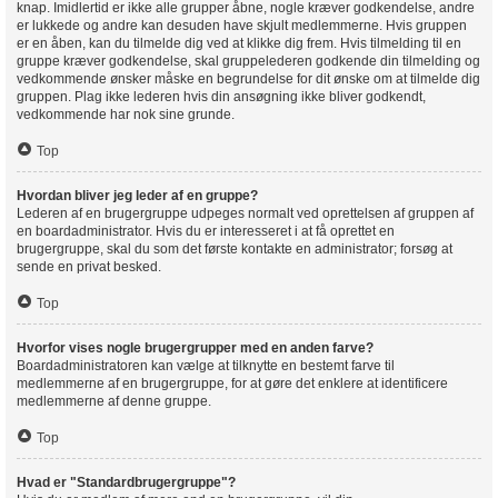
knap. Imidlertid er ikke alle grupper åbne, nogle kræver godkendelse, andre
er lukkede og andre kan desuden have skjult medlemmerne. Hvis gruppen
er en åben, kan du tilmelde dig ved at klikke dig frem. Hvis tilmelding til en
gruppe kræver godkendelse, skal gruppelederen godkende din tilmelding og
vedkommende ønsker måske en begrundelse for dit ønske om at tilmelde dig
gruppen. Plag ikke lederen hvis din ansøgning ikke bliver godkendt,
vedkommende har nok sine grunde.
Top
Hvordan bliver jeg leder af en gruppe?
Lederen af en brugergruppe udpeges normalt ved oprettelsen af gruppen af
en boardadministrator. Hvis du er interesseret i at få oprettet en
brugergruppe, skal du som det første kontakte en administrator; forsøg at
sende en privat besked.
Top
Hvorfor vises nogle brugergrupper med en anden farve?
Boardadministratoren kan vælge at tilknytte en bestemt farve til
medlemmerne af en brugergruppe, for at gøre det enklere at identificere
medlemmerne af denne gruppe.
Top
Hvad er "Standardbrugergruppe"?