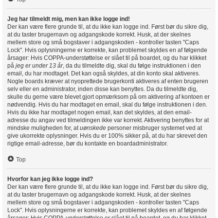
Jeg har tilmeldt mig, men kan ikke logge ind!
Der kan være flere grunde til, at du ikke kan logge ind. Først bør du sikre dig,
at du taster brugernavn og adgangskode korrekt. Husk, at der skelnes
mellem store og små bogstaver i adgangskoden - kontroller tasten "Caps
Lock". Hvis oplysningerne er korrekte, kan problemet skyldes en af følgende
årsager: Hvis COPPA-understøttelse er slået til på boardet, og du har klikket
på
jeg er under 13 år
, da du tilmeldte dig, skal du følge instruktionen i den
email, du har modtaget. Det kan også skyldes, at din konto skal aktiveres.
Nogle boards kræver at nyoprettede brugerkonti aktiveres af enten brugeren
selv eller en administrator, inden disse kan benyttes. Da du tilmeldte dig,
skulle du gerne være blevet gjort opmærksom på om aktivering af kontoen er
nødvendig. Hvis du har modtaget en email, skal du følge instruktionen i den.
Hvis du ikke har modtaget nogen email, kan det skyldes, at den email-
adresse du angav ved tilmeldingen ikke var korrekt. Aktivering benyttes for at
mindske muligheden for, at
uønskede
personer misbruger systemet ved at
give ukorrekte oplysninger. Hvis du er 100% sikker på, at du har skrevet den
rigtige email-adresse, bør du kontakte en boardadministrator.
Top
Hvorfor kan jeg ikke logge ind?
Der kan være flere grunde til, at du ikke kan logge ind. Først bør du sikre dig,
at du taster brugernavn og adgangskode korrekt. Husk, at der skelnes
mellem store og små bogstaver i adgangskoden - kontroller tasten "Caps
Lock". Hvis oplysningerne er korrekte, kan problemet skyldes en af følgende