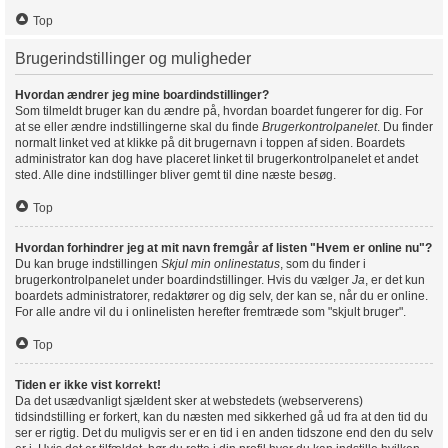
Top
Brugerindstillinger og muligheder
Hvordan ændrer jeg mine boardindstillinger?
Som tilmeldt bruger kan du ændre på, hvordan boardet fungerer for dig. For
at se eller ændre indstillingerne skal du finde
Brugerkontrolpanelet
. Du finder
normalt linket ved at klikke på dit brugernavn i toppen af siden. Boardets
administrator kan dog have placeret linket til brugerkontrolpanelet et andet
sted. Alle dine indstillinger bliver gemt til dine næste besøg.
Top
Hvordan forhindrer jeg at mit navn fremgår af listen "Hvem er online nu"?
Du kan bruge indstillingen
Skjul min onlinestatus
, som du finder i
brugerkontrolpanelet under boardindstillinger. Hvis du vælger
Ja
, er det kun
boardets administratorer, redaktører og dig selv, der kan se, når du er online.
For alle andre vil du i onlinelisten herefter fremtræde som "skjult bruger".
Top
Tiden er ikke vist korrekt!
Da det usædvanligt sjældent sker at webstedets (webserverens)
tidsindstilling er forkert, kan du næsten med sikkerhed gå ud fra at den tid du
ser er rigtig. Det du muligvis ser er en tid i en anden tidszone end den du selv