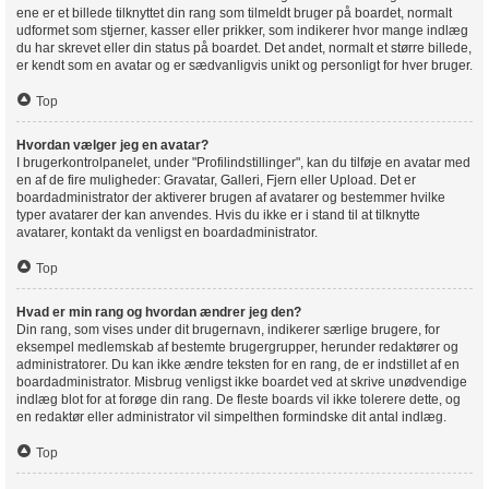
ene er et billede tilknyttet din rang som tilmeldt bruger på boardet, normalt
udformet som stjerner, kasser eller prikker, som indikerer hvor mange indlæg
du har skrevet eller din status på boardet. Det andet, normalt et større billede,
er kendt som en avatar og er sædvanligvis unikt og personligt for hver bruger.
Top
Hvordan vælger jeg en avatar?
I brugerkontrolpanelet, under "Profilindstillinger", kan du tilføje en avatar med
en af de fire muligheder: Gravatar, Galleri, Fjern eller Upload. Det er
boardadministrator der aktiverer brugen af avatarer og bestemmer hvilke
typer avatarer der kan anvendes. Hvis du ikke er i stand til at tilknytte
avatarer, kontakt da venligst en boardadministrator.
Top
Hvad er min rang og hvordan ændrer jeg den?
Din rang, som vises under dit brugernavn, indikerer særlige brugere, for
eksempel medlemskab af bestemte brugergrupper, herunder redaktører og
administratorer. Du kan ikke ændre teksten for en rang, de er indstillet af en
boardadministrator. Misbrug venligst ikke boardet ved at skrive unødvendige
indlæg blot for at forøge din rang. De fleste boards vil ikke tolerere dette, og
en redaktør eller administrator vil simpelthen formindske dit antal indlæg.
Top