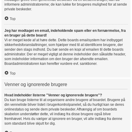
informere administratorerne; de kan lukke for brugeres mulighed for at sende
private beskeder.
Top
Jeg har modtaget en email, indeholdende spam eller en fornærmelse, fra
en bruger på dette board!
Vi er meget kede af at høre dette. Dette boards emailsystem har indbygget
sikkerhedsforanstaltninger, som hjælper med til at identificere brugere, der
sender den slags indhold. Du bør sende en kopi af emailen til dette boards
administrator. Der er meget vigtigt at denne indeholder den såkaldte header,
som indeholder information om den bruger der afsendte emailen.
Boardadministratoren kan herefter vurdere evt. sanktioner.
Top
Venner og ignorerede brugere
Hvad indeholder listerne "Venner og ignorerede brugere"?
Du kan bruge listerne til at organisere andre brugere af boardet. Brugere på
din venneliste bliver listet i brugerkontrolpanelet, så du hurtigt kan se deres
onlinestatus og sende dem private beskeder. Afhængig af om boardets
skabelon understøtter dette, vil indlæg fra disse brugere også blive
fremhævet. Hvis du vælger at ignorere en bruger, vil alle indlæg fra denne
som standard blive skjult for dig.