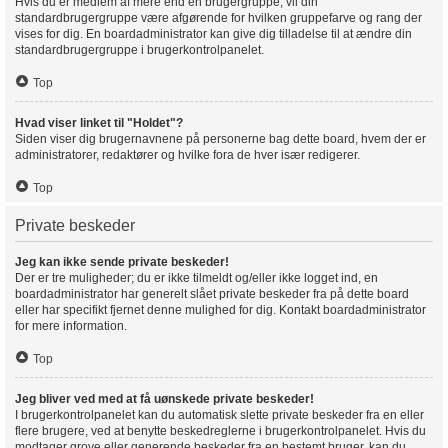
Hvis du er medlem af mere end en brugergruppe, vil din
standardbrugergruppe være afgørende for hvilken gruppefarve og rang der
vises for dig. En boardadministrator kan give dig tilladelse til at ændre din
standardbrugergruppe i brugerkontrolpanelet.
Top
Hvad viser linket til "Holdet"?
Siden viser dig brugernavnene på personerne bag dette board, hvem der er
administratorer, redaktører og hvilke fora de hver især redigerer.
Top
Private beskeder
Jeg kan ikke sende private beskeder!
Der er tre muligheder; du er ikke tilmeldt og/eller ikke logget ind, en
boardadministrator har generelt slået private beskeder fra på dette board
eller har specifikt fjernet denne mulighed for dig. Kontakt boardadministrator
for mere information.
Top
Jeg bliver ved med at få uønskede private beskeder!
I brugerkontrolpanelet kan du automatisk slette private beskeder fra en eller
flere brugere, ved at benytte beskedreglerne i brugerkontrolpanelet. Hvis du
modtager grove eller generende beskeder fra en bestemt bruger, kan du