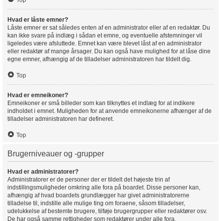
Top
Hvad er låste emner?
Låste emner er sat således enten af en administrator eller af en redaktør. Du
kan ikke svare på indlæg i sådan et emne, og eventuelle afstemninger vil
ligeledes være afsluttede. Emnet kan være blevet låst af en administrator
eller redaktør af mange årsager. Du kan også have mulighed for at låse dine
egne emner, afhængig af de tilladelser administratoren har tildelt dig.
Top
Hvad er emneikoner?
Emneikoner er små billeder som kan tilknyttes et indlæg for at indikere
indholdet i emnet. Muligheden for at anvende emneikonerne afhænger af de
tilladelser administratoren har defineret.
Top
Brugerniveauer og -grupper
Hvad er administratorer?
Administratorer er de personer der er tildelt det højeste trin af
indstillingsmuligheder omkring alle fora på boardet. Disse personer kan,
afhængig af hvad boardets grundlægger har givet administratorerne
tilladelse til, indstille alle mulige ting om foraene, såsom tilladelser,
udelukkelse af bestemte brugere, tilføje brugergrupper eller redaktører osv.
De har også samme rettigheder som redaktører under alle fora.