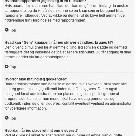
Hvordan rapporterer jeg indlæg til en redaktør?
Hvis boardadministratoren har tilladt det, kan du gå til det indlæg du ønsker
at rapportere, og du vil på siden kunne se en knap som er beregnet til at
rapportere indlægget. Ved at klikke på denne, vil du blive ledt gennem de
nødvendige trin i forbindelse med rapporteringen.
Top
Hvad kan "Gem" knappen, når jeg skriver et indlæg, bruges til?
Den giver dig mulighed for at gemme dit indlæg som en kladde og dermed
færdiggøre det og indsende det på et senere tidspunkt. Du får adgang til dine
gemte kladder via brugerkontrolpanelet.
Top
Hvorfor skal mit indlæg godkendes?
Boardadministratoren kan beslutte at det forum du skriver til, skal have alle
indlæg gennemset og godkendt inden de offentliggøres. Der er også
mulighed for at administratoren har placeret dig i en speciel gruppe af
brugere, som han eller hun mener skal have indlæg gennemset og
godkendt, inden de offentliggøres. Kontakt eventuelt venligst en administrator
for yderligere information.
Top
Hvordan får jeg placeret mit emne øverst?
Ved at klikke på linket "Placer øverst" når du viser dit emne, kan du flytte