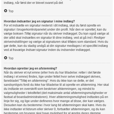
indlæg, når først der er blevet svaret på det
Top
Hvordan indsætter jeg en signatur i mine indlæg?
For et indsætte en signatur nederst i dit indlæg, skal du først oprette en
signatur i brugerkontrolpanelet under din profil. Når den er oprettet, kan du
vælge boksen
Tilføj signatur
når du skriver indlægget. Du kan også vælge at
der altid skal indsættes en signatur til dine indlæg, ved at gå ind i
Rediger
skriveindstillinger
og vælge at signaturen skal tilføjes som standard. Hvis du
gør dette, kan du stadig undgå at din signatur medtages i et specifikt indlæg
ved at fravælge
Indsæt signatur
inden du indsender indlægget.
Top
Hvordan opretter jeg en afstemning?
Når du skriver et nyt emne (eller hvis du har tilladelse: retter i det første
indlæg i et emne) findes, lige under feltet hvor selve indlægget skrives,
fanebladet "Tilføj en afstemning". Hvis du ikke kan se dette, er det
sandsynligvis fordi du ikke har tilladelse til at oprette en afstemning. Her skal
du indtaste en overskrift som beskriver afstemningen, og mindst to
valgmuligheder i tekstfeltet (det maksimale antal afstemningsmuligheder er
fastsat af boardadministratoren). Hver afstemningsmulighed indtastes på en
linje for sig, og lige under defineres hvor mange af disse, der kan vælges.
Desuden kan du bestemme i hvor lang tid afstemningen skal køre. Hvis du
ikke indtaster et tidsrum eller skriver 0, fortsætter afstemningen, og du kan
bestemme om brugere skal have mulighed for at ændre deres stemme.