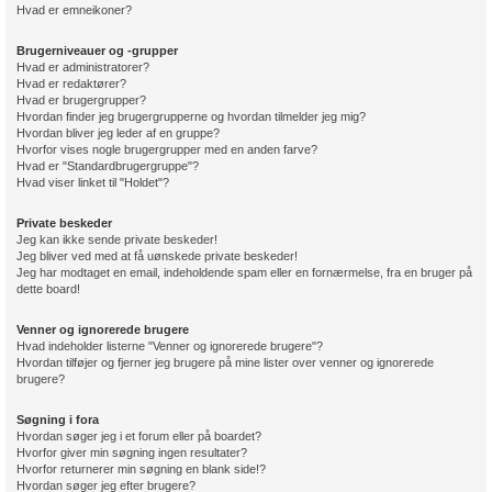
Hvad er emneikoner?
Brugerniveauer og -grupper
Hvad er administratorer?
Hvad er redaktører?
Hvad er brugergrupper?
Hvordan finder jeg brugergrupperne og hvordan tilmelder jeg mig?
Hvordan bliver jeg leder af en gruppe?
Hvorfor vises nogle brugergrupper med en anden farve?
Hvad er "Standardbrugergruppe"?
Hvad viser linket til "Holdet"?
Private beskeder
Jeg kan ikke sende private beskeder!
Jeg bliver ved med at få uønskede private beskeder!
Jeg har modtaget en email, indeholdende spam eller en fornærmelse, fra en bruger på
dette board!
Venner og ignorerede brugere
Hvad indeholder listerne "Venner og ignorerede brugere"?
Hvordan tilføjer og fjerner jeg brugere på mine lister over venner og ignorerede
brugere?
Søgning i fora
Hvordan søger jeg i et forum eller på boardet?
Hvorfor giver min søgning ingen resultater?
Hvorfor returnerer min søgning en blank side!?
Hvordan søger jeg efter brugere?