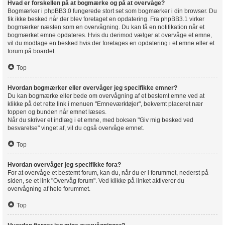
Hvad er forskellen på at bogmærke og på at overvåge?
Bogmærker i phpBB3.0 fungerede stort set som bogmærker i din browser. Du
fik ikke besked når der blev foretaget en opdatering. Fra phpBB3.1 virker
bogmærker næsten som en overvågning. Du kan få en notifikation når et
bogmærket emne opdateres. Hvis du derimod vælger at overvåge et emne,
vil du modtage en besked hvis der foretages en opdatering i et emne eller et
forum på boardet.
Top
Hvordan bogmærker eller overvåger jeg specifikke emner?
Du kan bogmærke eller bede om overvågning af et bestemt emne ved at
klikke på det rette link i menuen "Emneværktøjer", bekvemt placeret nær
toppen og bunden når emnet læses.
Når du skriver et indlæg i et emne, med boksen "Giv mig besked ved
besvarelse" vinget af, vil du også overvåge emnet.
Top
Hvordan overvåger jeg specifikke fora?
For at overvåge et bestemt forum, kan du, når du er i forummet, nederst på
siden, se et link "Overvåg forum". Ved klikke på linket aktiverer du
overvågning af hele forummet.
Top