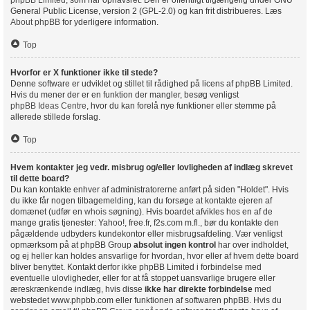
phpBB Limited
, som har ophavsret. Den er offentligt tilgængelig under GNU
General Public License, version 2 (GPL-2.0) og kan frit distribueres. Læs
About phpBB
for yderligere information.
Top
Hvorfor er X funktioner ikke til stede?
Denne software er udviklet og stillet til rådighed på licens af phpBB Limited.
Hvis du mener der er en funktion der mangler, besøg venligst
phpBB Ideas Centre
, hvor du kan forelå nye funktioner eller stemme på
allerede stillede forslag.
Top
Hvem kontakter jeg vedr. misbrug og/eller lovligheden af indlæg skrevet
til dette board?
Du kan kontakte enhver af administratorerne anført på siden "Holdet". Hvis
du ikke får nogen tilbagemelding, kan du forsøge at kontakte ejeren af
domænet (udfør en
whois søgning
). Hvis boardet afvikles hos en af de
mange gratis tjenester: Yahoo!, free.fr, f2s.com m.fl., bør du kontakte den
pågældende udbyders kundekontor eller misbrugsafdeling. Vær venligst
opmærksom på at phpBB Group
absolut ingen kontrol
har over indholdet,
og ej heller kan holdes ansvarlige for hvordan, hvor eller af hvem dette board
bliver benyttet. Kontakt derfor ikke phpBB Limited i forbindelse med
eventuelle ulovligheder, eller for at få stoppet uansvarlige brugere eller
æreskrænkende indlæg, hvis disse
ikke har direkte forbindelse
med
webstedet www.phpbb.com eller funktionen af softwaren phpBB. Hvis du