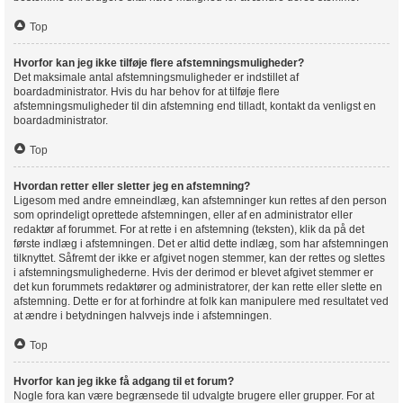
Top
Hvorfor kan jeg ikke tilføje flere afstemningsmuligheder?
Det maksimale antal afstemningsmuligheder er indstillet af
boardadministrator. Hvis du har behov for at tilføje flere
afstemningsmuligheder til din afstemning end tilladt, kontakt da venligst en
boardadministrator.
Top
Hvordan retter eller sletter jeg en afstemning?
Ligesom med andre emneindlæg, kan afstemninger kun rettes af den person
som oprindeligt oprettede afstemningen, eller af en administrator eller
redaktør af forummet. For at rette i en afstemning (teksten), klik da på det
første indlæg i afstemningen. Det er altid dette indlæg, som har afstemningen
tilknyttet. Såfremt der ikke er afgivet nogen stemmer, kan der rettes og slettes
i afstemningsmulighederne. Hvis der derimod er blevet afgivet stemmer er
det kun forummets redaktører og administratorer, der kan rette eller slette en
afstemning. Dette er for at forhindre at folk kan manipulere med resultatet ved
at ændre i betydningen halvvejs inde i afstemningen.
Top
Hvorfor kan jeg ikke få adgang til et forum?
Nogle fora kan være begrænsede til udvalgte brugere eller grupper. For at