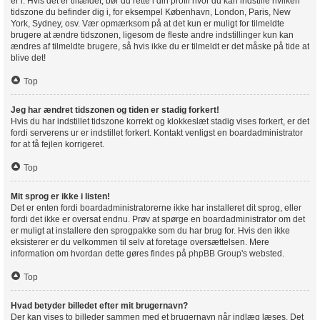
er i. Hvis det er tilfældet, bør du rette i din profil hvor du kan indstille hvilken
tidszone du befinder dig i, for eksempel København, London, Paris, New
York, Sydney, osv. Vær opmærksom på at det kun er muligt for tilmeldte
brugere at ændre tidszonen, ligesom de fleste andre indstillinger kun kan
ændres af tilmeldte brugere, så hvis ikke du er tilmeldt er det måske på tide at
blive det!
Top
Jeg har ændret tidszonen og tiden er stadig forkert!
Hvis du har indstillet tidszone korrekt og klokkeslæt stadig vises forkert, er det
fordi serverens ur er indstillet forkert. Kontakt venligst en boardadministrator
for at få fejlen korrigeret.
Top
Mit sprog er ikke i listen!
Det er enten fordi boardadministratorerne ikke har installeret dit sprog, eller
fordi det ikke er oversat endnu. Prøv at spørge en boardadministrator om det
er muligt at installere den sprogpakke som du har brug for. Hvis den ikke
eksisterer er du velkommen til selv at foretage oversættelsen. Mere
information om hvordan dette gøres findes på
phpBB Group
's websted.
Top
Hvad betyder billedet efter mit brugernavn?
Der kan vises to billeder sammen med et brugernavn når indlæg læses. Det