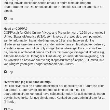
indlæg, private beskeder, sende emails til andre tilmeldte brugere,
brugergrupper osv. Det anbefales derfor at tilmelde sig, og det tager kun et
øjeblik.
Top
Hvad er COPPA?
COPPA står for Child Online Privacy and Protection Act of 1998 og er en lov i
United States of America (USA), som kræver, at et websted, som potentielt
samler information fra mindreårige under 13 år, skal have en skriftlig
tilladelse fra forældrene eller på anden måde have en legal godkendelse af,
at siden samler personlige oplysninger fra mindreårige. Hvis du er usikker
på, om du er omfattet af denne lov, fordi mindreårige forsøger at tilmelde sig,
eller om boardet, du forsøger at tilmelde dig, er under denne lovgivning, bør
du kontakte en advokat. Vær venligst opmærksom på at phpBB Limited ikke
kan rådgive yderligere i sager omhandlende COPPA.
Top
Hvorfor kan jeg ikke tilmelde mig?
Det kan skyldes at en boardadministrator har udelukket din IP-adresse eller
har forbudt brugernavnet, du forsøger at tilmelde dig med. En
boardadministrator kan også have slået muligheden for at tilmelde sig fra og
bevidst have lukket for nye tilmeldinger. Kontakt en boardadministrator for at
få hjælp.
Top