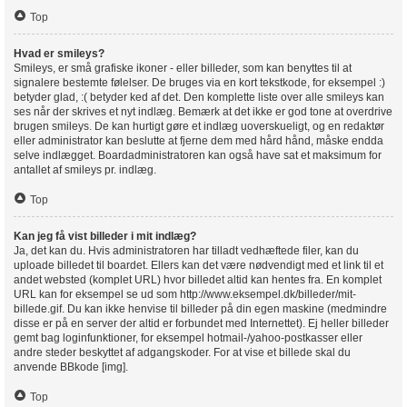
Top
Hvad er smileys?
Smileys, er små grafiske ikoner - eller billeder, som kan benyttes til at
signalere bestemte følelser. De bruges via en kort tekstkode, for eksempel :)
betyder glad, :( betyder ked af det. Den komplette liste over alle smileys kan
ses når der skrives et nyt indlæg. Bemærk at det ikke er god tone at overdrive
brugen smileys. De kan hurtigt gøre et indlæg uoverskueligt, og en redaktør
eller administrator kan beslutte at fjerne dem med hård hånd, måske endda
selve indlægget. Boardadministratoren kan også have sat et maksimum for
antallet af smileys pr. indlæg.
Top
Kan jeg få vist billeder i mit indlæg?
Ja, det kan du. Hvis administratoren har tilladt vedhæftede filer, kan du
uploade billedet til boardet. Ellers kan det være nødvendigt med et link til et
andet websted (komplet URL) hvor billedet altid kan hentes fra. En komplet
URL kan for eksempel se ud som http://www.eksempel.dk/billeder/mit-
billede.gif. Du kan ikke henvise til billeder på din egen maskine (medmindre
disse er på en server der altid er forbundet med Internettet). Ej heller billeder
gemt bag loginfunktioner, for eksempel hotmail-/yahoo-postkasser eller
andre steder beskyttet af adgangskoder. For at vise et billede skal du
anvende BBkode [img].
Top