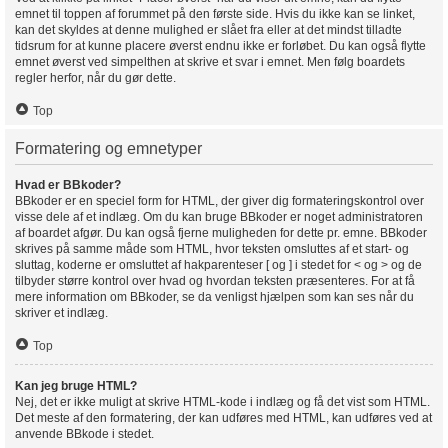
emnet til toppen af forummet på den første side. Hvis du ikke kan se linket,
kan det skyldes at denne mulighed er slået fra eller at det mindst tilladte
tidsrum for at kunne placere øverst endnu ikke er forløbet. Du kan også flytte
emnet øverst ved simpelthen at skrive et svar i emnet. Men følg boardets
regler herfor, når du gør dette.
Top
Formatering og emnetyper
Hvad er BBkoder?
BBkoder er en speciel form for HTML, der giver dig formateringskontrol over
visse dele af et indlæg. Om du kan bruge BBkoder er noget administratoren
af boardet afgør. Du kan også fjerne muligheden for dette pr. emne. BBkoder
skrives på samme måde som HTML, hvor teksten omsluttes af et start- og
sluttag, koderne er omsluttet af hakparenteser [ og ] i stedet for < og > og de
tilbyder større kontrol over hvad og hvordan teksten præsenteres. For at få
mere information om BBkoder, se da venligst hjælpen som kan ses når du
skriver et indlæg.
Top
Kan jeg bruge HTML?
Nej, det er ikke muligt at skrive HTML-kode i indlæg og få det vist som HTML.
Det meste af den formatering, der kan udføres med HTML, kan udføres ved at
anvende BBkode i stedet.