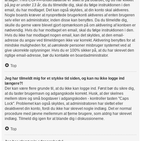
årsager: Hvis COPPA-understøttelse er slået til på boardet, og du har klikket
på
jeg er under 13 år
, da du tilmeldte dig, skal du følge instruktionen i den
email, du har modtaget. Det kan også skyldes, at din konto skal aktiveres.
Nogle boards kræver at nyoprettede brugerkonti aktiveres af enten brugeren
selv eller en administrator, inden disse kan benyttes. Da du tilmeldte dig,
skulle du gerne være blevet gjort opmærksom på om aktivering af kontoen er
nødvendig. Hvis du har modtaget en email, skal du følge instruktionen i den.
Hvis du ikke har modtaget nogen email, kan det skyldes, at den email-
adresse du angav ved tilmeldingen ikke var korrekt. Aktivering benyttes for at
mindske muligheden for, at
uønskede
personer misbruger systemet ved at
give ukorrekte oplysninger. Hvis du er 100% sikker på, at du har skrevet den
rigtige email-adresse, bør du kontakte en boardadministrator.
Top
Jeg har tilmeldt mig for et stykke tid siden, og kan nu ikke logge ind
længere?!
Der kan være flere grunde til, at du ikke kan logge ind. Først bør du sikre dig,
at du taster brugernavn og adgangskode korrekt. Husk, at der skelnes
mellem store og små bogstaver i adgangskoden - kontroller tasten "Caps
Lock". Problemet kan også skyldes, at administratoren har slettet eller
deaktiveret din konto, fordi du ikke har skrevet nogle indlæg. Det er normal
procedure med jævne mellemrum at fjerne brugere, som aldrig har skrevet
indlæg. Tilmeld dig igen for at blande dig i diskussionerne.
Top