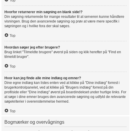
Top
Hvorfor returnerer min søgning en blank side!?
Din søgning returnerede for mange resultater til at serveren kunne håndtere
visningen. Brug den avancerede søgning og prøv at være mere specifik i
søgningen og i hvilke fora der skal søges.
Top
Hvordan søger jeg efter brugere?
Brug linket "Tilmeldte brugere" øverst på siden og klik herefter på "Find en
tilmeldt bruger".
Top
Hvor kan jeg finde alle mine indlæg og emner?
Dine egne indlæg kan listes enten ved at klikke på "Dine indlæg" forrest i
brugerkontrolpanelet, ved at klikke på "Brugers indlæg" forrest på din
profilside eller "Dine indlæg" øverst på boardindekset under hurtige links. For
at søge i dine emner bruges den avancerede søgning og udfyld de relevante
søgekriterier i overenstemmelse hermed.
Top
Bogmærker og overvågnings