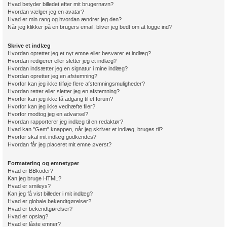
Hvad betyder billedet efter mit brugernavn?
Hvordan vælger jeg en avatar?
Hvad er min rang og hvordan ændrer jeg den?
Når jeg klikker på en brugers email, bliver jeg bedt om at logge ind?
Skrive et indlæg
Hvordan opretter jeg et nyt emne eller besvarer et indlæg?
Hvordan redigerer eller sletter jeg et indlæg?
Hvordan indsætter jeg en signatur i mine indlæg?
Hvordan opretter jeg en afstemning?
Hvorfor kan jeg ikke tilføje flere afstemningsmuligheder?
Hvordan retter eller sletter jeg en afstemning?
Hvorfor kan jeg ikke få adgang til et forum?
Hvorfor kan jeg ikke vedhæfte filer?
Hvorfor modtog jeg en advarsel?
Hvordan rapporterer jeg indlæg til en redaktør?
Hvad kan "Gem" knappen, når jeg skriver et indlæg, bruges til?
Hvorfor skal mit indlæg godkendes?
Hvordan får jeg placeret mit emne øverst?
Formatering og emnetyper
Hvad er BBkoder?
Kan jeg bruge HTML?
Hvad er smileys?
Kan jeg få vist billeder i mit indlæg?
Hvad er globale bekendtgørelser?
Hvad er bekendtgørelser?
Hvad er opslag?
Hvad er låste emner?