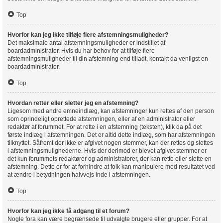
Top
Hvorfor kan jeg ikke tilføje flere afstemningsmuligheder?
Det maksimale antal afstemningsmuligheder er indstillet af
boardadministrator. Hvis du har behov for at tilføje flere
afstemningsmuligheder til din afstemning end tilladt, kontakt da venligst en
boardadministrator.
Top
Hvordan retter eller sletter jeg en afstemning?
Ligesom med andre emneindlæg, kan afstemninger kun rettes af den person
som oprindeligt oprettede afstemningen, eller af en administrator eller
redaktør af forummet. For at rette i en afstemning (teksten), klik da på det
første indlæg i afstemningen. Det er altid dette indlæg, som har afstemningen
tilknyttet. Såfremt der ikke er afgivet nogen stemmer, kan der rettes og slettes
i afstemningsmulighederne. Hvis der derimod er blevet afgivet stemmer er
det kun forummets redaktører og administratorer, der kan rette eller slette en
afstemning. Dette er for at forhindre at folk kan manipulere med resultatet ved
at ændre i betydningen halvvejs inde i afstemningen.
Top
Hvorfor kan jeg ikke få adgang til et forum?
Nogle fora kan være begrænsede til udvalgte brugere eller grupper. For at