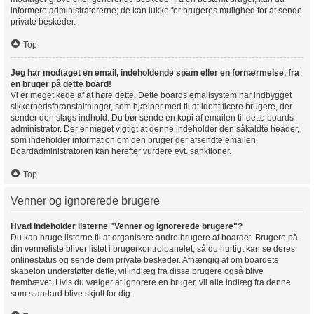
informere administratorerne; de kan lukke for brugeres mulighed for at sende
private beskeder.
Top
Jeg har modtaget en email, indeholdende spam eller en fornærmelse, fra
en bruger på dette board!
Vi er meget kede af at høre dette. Dette boards emailsystem har indbygget
sikkerhedsforanstaltninger, som hjælper med til at identificere brugere, der
sender den slags indhold. Du bør sende en kopi af emailen til dette boards
administrator. Der er meget vigtigt at denne indeholder den såkaldte header,
som indeholder information om den bruger der afsendte emailen.
Boardadministratoren kan herefter vurdere evt. sanktioner.
Top
Venner og ignorerede brugere
Hvad indeholder listerne "Venner og ignorerede brugere"?
Du kan bruge listerne til at organisere andre brugere af boardet. Brugere på
din venneliste bliver listet i brugerkontrolpanelet, så du hurtigt kan se deres
onlinestatus og sende dem private beskeder. Afhængig af om boardets
skabelon understøtter dette, vil indlæg fra disse brugere også blive
fremhævet. Hvis du vælger at ignorere en bruger, vil alle indlæg fra denne
som standard blive skjult for dig.