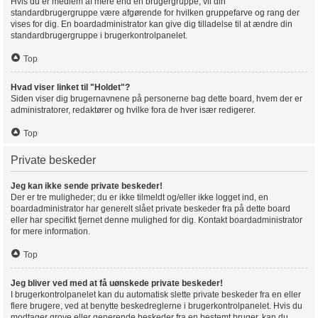
Hvis du er medlem af mere end en brugergruppe, vil din
standardbrugergruppe være afgørende for hvilken gruppefarve og rang der
vises for dig. En boardadministrator kan give dig tilladelse til at ændre din
standardbrugergruppe i brugerkontrolpanelet.
Top
Hvad viser linket til "Holdet"?
Siden viser dig brugernavnene på personerne bag dette board, hvem der er
administratorer, redaktører og hvilke fora de hver især redigerer.
Top
Private beskeder
Jeg kan ikke sende private beskeder!
Der er tre muligheder; du er ikke tilmeldt og/eller ikke logget ind, en
boardadministrator har generelt slået private beskeder fra på dette board
eller har specifikt fjernet denne mulighed for dig. Kontakt boardadministrator
for mere information.
Top
Jeg bliver ved med at få uønskede private beskeder!
I brugerkontrolpanelet kan du automatisk slette private beskeder fra en eller
flere brugere, ved at benytte beskedreglerne i brugerkontrolpanelet. Hvis du
modtager grove eller generende beskeder fra en bestemt bruger, kan du