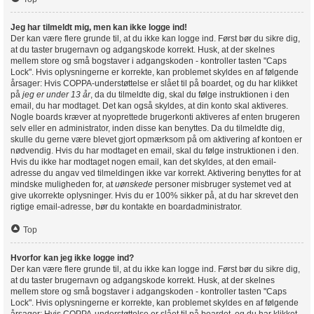
Jeg har tilmeldt mig, men kan ikke logge ind!
Der kan være flere grunde til, at du ikke kan logge ind. Først bør du sikre dig,
at du taster brugernavn og adgangskode korrekt. Husk, at der skelnes
mellem store og små bogstaver i adgangskoden - kontroller tasten "Caps
Lock". Hvis oplysningerne er korrekte, kan problemet skyldes en af følgende
årsager: Hvis COPPA-understøttelse er slået til på boardet, og du har klikket
på
jeg er under 13 år
, da du tilmeldte dig, skal du følge instruktionen i den
email, du har modtaget. Det kan også skyldes, at din konto skal aktiveres.
Nogle boards kræver at nyoprettede brugerkonti aktiveres af enten brugeren
selv eller en administrator, inden disse kan benyttes. Da du tilmeldte dig,
skulle du gerne være blevet gjort opmærksom på om aktivering af kontoen er
nødvendig. Hvis du har modtaget en email, skal du følge instruktionen i den.
Hvis du ikke har modtaget nogen email, kan det skyldes, at den email-
adresse du angav ved tilmeldingen ikke var korrekt. Aktivering benyttes for at
mindske muligheden for, at
uønskede
personer misbruger systemet ved at
give ukorrekte oplysninger. Hvis du er 100% sikker på, at du har skrevet den
rigtige email-adresse, bør du kontakte en boardadministrator.
Top
Hvorfor kan jeg ikke logge ind?
Der kan være flere grunde til, at du ikke kan logge ind. Først bør du sikre dig,
at du taster brugernavn og adgangskode korrekt. Husk, at der skelnes
mellem store og små bogstaver i adgangskoden - kontroller tasten "Caps
Lock". Hvis oplysningerne er korrekte, kan problemet skyldes en af følgende