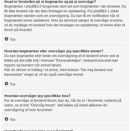
Hvad er forskellen på at bogmærke og på at overvåge?
Bogmærker i phpBB3.0 fungerede stort set som bogmærker i din browser. Du
fik ikke besked når der blev foretaget en opdatering. Fra phpBB3.1 virker
bogmærker næsten som en overvågning. Du kan få en notifikation når et
bogmærket emne opdateres. Hvis du derimod vælger at overvåge et emne,
vil du modtage en besked hvis der foretages en opdatering i et emne eller et
forum på boardet.
Top
Hvordan bogmærker eller overvåger jeg specifikke emner?
Du kan bogmærke eller bede om overvågning af et bestemt emne ved at
klikke på det rette link i menuen "Emneværktøjer", bekvemt placeret nær
toppen og bunden når emnet læses.
Når du skriver et indlæg i et emne, med boksen "Giv mig besked ved
besvarelse" vinget af, vil du også overvåge emnet.
Top
Hvordan overvåger jeg specifikke fora?
For at overvåge et bestemt forum, kan du, når du er i forummet, nederst på
siden, se et link "Overvåg forum". Ved klikke på linket aktiverer du
overvågning af hele forummet.
Top