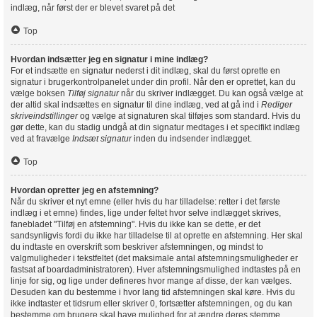
indlæg, når først der er blevet svaret på det
Top
Hvordan indsætter jeg en signatur i mine indlæg?
For et indsætte en signatur nederst i dit indlæg, skal du først oprette en
signatur i brugerkontrolpanelet under din profil. Når den er oprettet, kan du
vælge boksen
Tilføj signatur
når du skriver indlægget. Du kan også vælge at
der altid skal indsættes en signatur til dine indlæg, ved at gå ind i
Rediger
skriveindstillinger
og vælge at signaturen skal tilføjes som standard. Hvis du
gør dette, kan du stadig undgå at din signatur medtages i et specifikt indlæg
ved at fravælge
Indsæt signatur
inden du indsender indlægget.
Top
Hvordan opretter jeg en afstemning?
Når du skriver et nyt emne (eller hvis du har tilladelse: retter i det første
indlæg i et emne) findes, lige under feltet hvor selve indlægget skrives,
fanebladet "Tilføj en afstemning". Hvis du ikke kan se dette, er det
sandsynligvis fordi du ikke har tilladelse til at oprette en afstemning. Her skal
du indtaste en overskrift som beskriver afstemningen, og mindst to
valgmuligheder i tekstfeltet (det maksimale antal afstemningsmuligheder er
fastsat af boardadministratoren). Hver afstemningsmulighed indtastes på en
linje for sig, og lige under defineres hvor mange af disse, der kan vælges.
Desuden kan du bestemme i hvor lang tid afstemningen skal køre. Hvis du
ikke indtaster et tidsrum eller skriver 0, fortsætter afstemningen, og du kan
bestemme om brugere skal have mulighed for at ændre deres stemme.