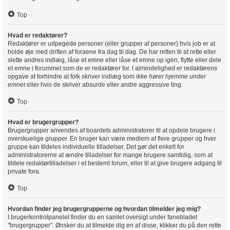
Top
Hvad er redaktører?
Redaktører er udpegede personer (eller grupper af personer) hvis job er at
holde øje med driften af foraene fra dag til dag. De har retten til at rette eller
slette andres indlæg, låse et emne eller låse et emne op igen, flytte eller dele
et emne i forummet som de er redaktører for. I almindelighed er redaktørens
opgave at forhindre at folk skriver indlæg som
ikke hører hjemme under
emnet
eller hvis de skriver absurde eller andre aggressive ting.
Top
Hvad er brugergrupper?
Brugergrupper anvendes af boardets administratorer til at opdele brugere i
overskuelige grupper. En bruger kan være medlem af flere grupper og hver
gruppe kan tildeles individuelle tilladelser. Det gør det enkelt for
administratorerne at ændre tilladelser for mange brugere samtidig, som at
tildele redaktørtilladelser i et bestemt forum, eller til at give brugere adgang til
private fora.
Top
Hvordan finder jeg brugergrupperne og hvordan tilmelder jeg mig?
I brugerkontrolpanelet finder du en samlet oversigt under fanebladet
"brugergrupper". Ønsker du at tilmelde dig en af disse, klikker du på den rette