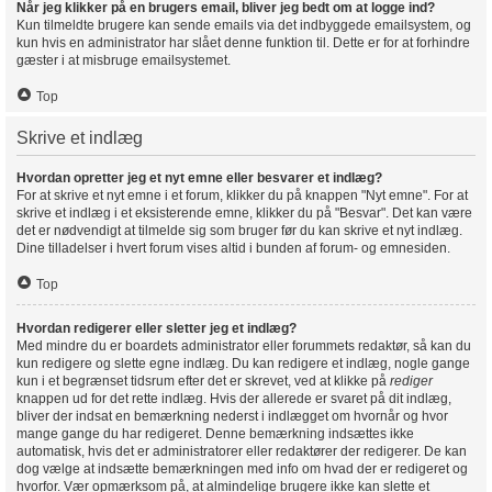
Når jeg klikker på en brugers email, bliver jeg bedt om at logge ind?
Kun tilmeldte brugere kan sende emails via det indbyggede emailsystem, og
kun hvis en administrator har slået denne funktion til. Dette er for at forhindre
gæster i at misbruge emailsystemet.
Top
Skrive et indlæg
Hvordan opretter jeg et nyt emne eller besvarer et indlæg?
For at skrive et nyt emne i et forum, klikker du på knappen "Nyt emne". For at
skrive et indlæg i et eksisterende emne, klikker du på "Besvar". Det kan være
det er nødvendigt at tilmelde sig som bruger før du kan skrive et nyt indlæg.
Dine tilladelser i hvert forum vises altid i bunden af forum- og emnesiden.
Top
Hvordan redigerer eller sletter jeg et indlæg?
Med mindre du er boardets administrator eller forummets redaktør, så kan du
kun redigere og slette egne indlæg. Du kan redigere et indlæg, nogle gange
kun i et begrænset tidsrum efter det er skrevet, ved at klikke på
rediger
knappen ud for det rette indlæg. Hvis der allerede er svaret på dit indlæg,
bliver der indsat en bemærkning nederst i indlægget om hvornår og hvor
mange gange du har redigeret. Denne bemærkning indsættes ikke
automatisk, hvis det er administratorer eller redaktører der redigerer. De kan
dog vælge at indsætte bemærkningen med info om hvad der er redigeret og
hvorfor. Vær opmærksom på, at almindelige brugere ikke kan slette et