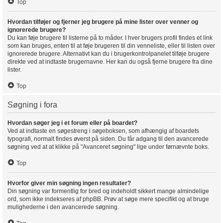
Top
Hvordan tilføjer og fjerner jeg brugere på mine lister over venner og
ignorerede brugere?
Du kan føje brugere til listerne på to måder. I hver brugers profil findes et link
som kan bruges, enten til at føje brugeren til din venneliste, eller til listen over
ignorerede brugere. Alternativt kan du i brugerkontrolpanelet tilføje brugere
direkte ved at indtaste brugernavne. Her kan du også fjerne brugere fra dine
lister.
Top
Søgning i fora
Hvordan søger jeg i et forum eller på boardet?
Ved at indtaste en søgestreng i søgeboksen, som afhængig af boardets
typografi, normalt findes øverst på siden. Du får adgang til den avancerede
søgning ved at at klikke på "Avanceret søgning" lige under førnævnte boks.
Top
Hvorfor giver min søgning ingen resultater?
Din søgning var formentlig for bred og indeholdt sikkert mange almindelige
ord, som ikke indekseres af phpBB. Prøv at søge mere specifikt og at bruge
mulighederne i den avancerede søgning.