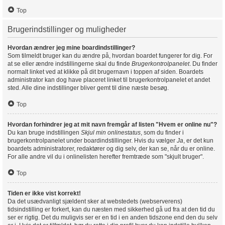
Top
Brugerindstillinger og muligheder
Hvordan ændrer jeg mine boardindstillinger?
Som tilmeldt bruger kan du ændre på, hvordan boardet fungerer for dig. For
at se eller ændre indstillingerne skal du finde
Brugerkontrolpanelet
. Du finder
normalt linket ved at klikke på dit brugernavn i toppen af siden. Boardets
administrator kan dog have placeret linket til brugerkontrolpanelet et andet
sted. Alle dine indstillinger bliver gemt til dine næste besøg.
Top
Hvordan forhindrer jeg at mit navn fremgår af listen "Hvem er online nu"?
Du kan bruge indstillingen
Skjul min onlinestatus
, som du finder i
brugerkontrolpanelet under boardindstillinger. Hvis du vælger
Ja
, er det kun
boardets administratorer, redaktører og dig selv, der kan se, når du er online.
For alle andre vil du i onlinelisten herefter fremtræde som "skjult bruger".
Top
Tiden er ikke vist korrekt!
Da det usædvanligt sjældent sker at webstedets (webserverens)
tidsindstilling er forkert, kan du næsten med sikkerhed gå ud fra at den tid du
ser er rigtig. Det du muligvis ser er en tid i en anden tidszone end den du selv