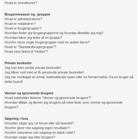
Hvad er emneikoner?
Brugerniveauer og -grupper
Hvad er administratorer?
Hvad er redaktører?
Hvad er brugergrupper?
Hvordan finder jeg brugergrupperne og hvordan tilmelder jeg mig?
Hvordan bliver jeg leder af en gruppe?
Hvorfor vises nogle brugergrupper med en anden farve?
Hvad er "Standardbrugergruppe"?
Hvad viser linket til "Holdet"?
Private beskeder
Jeg kan ikke sende private beskeder!
Jeg bliver ved med at få uønskede private beskeder!
Jeg har modtaget en email, indeholdende spam eller en fornærmelse, fra en bruger på
dette board!
Venner og ignorerede brugere
Hvad indeholder listerne "Venner og ignorerede brugere"?
Hvordan tilføjer og fjerner jeg brugere på mine lister over venner og ignorerede
brugere?
Søgning i fora
Hvordan søger jeg i et forum eller på boardet?
Hvorfor giver min søgning ingen resultater?
Hvorfor returnerer min søgning en blank side!?
Hvordan søger jeg efter brugere?