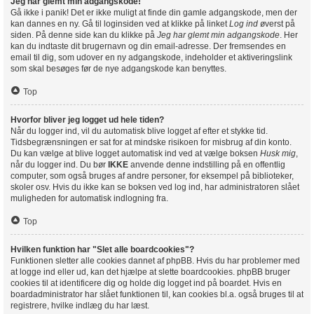
Jeg har glemt min adgangskode!
Gå ikke i panik! Det er ikke muligt at finde din gamle adgangskode, men der
kan dannes en ny. Gå til loginsiden ved at klikke på linket
Log ind
øverst på
siden. På denne side kan du klikke på
Jeg har glemt min adgangskode
. Her
kan du indtaste dit brugernavn og din email-adresse. Der fremsendes en
email til dig, som udover en ny adgangskode, indeholder et aktiveringslink
som skal besøges før de nye adgangskode kan benyttes.
Top
Hvorfor bliver jeg logget ud hele tiden?
Når du logger ind, vil du automatisk blive logget af efter et stykke tid.
Tidsbegrænsningen er sat for at mindske risikoen for misbrug af din konto.
Du kan vælge at blive logget automatisk ind ved at vælge boksen
Husk mig
,
når du logger ind. Du bør
IKKE
anvende denne indstilling på en offentlig
computer, som også bruges af andre personer, for eksempel på biblioteker,
skoler osv. Hvis du ikke kan se boksen ved log ind, har administratoren slået
muligheden for automatisk indlogning fra.
Top
Hvilken funktion har "Slet alle boardcookies"?
Funktionen sletter alle cookies dannet af phpBB. Hvis du har problemer med
at logge ind eller ud, kan det hjælpe at slette boardcookies. phpBB bruger
cookies til at identificere dig og holde dig logget ind på boardet. Hvis en
boardadministrator har slået funktionen til, kan cookies bl.a. også bruges til at
registrere, hvilke indlæg du har læst.