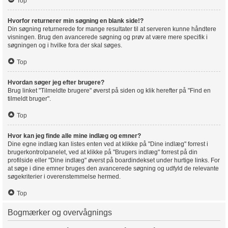
Top
Hvorfor returnerer min søgning en blank side!?
Din søgning returnerede for mange resultater til at serveren kunne håndtere
visningen. Brug den avancerede søgning og prøv at være mere specifik i
søgningen og i hvilke fora der skal søges.
Top
Hvordan søger jeg efter brugere?
Brug linket "Tilmeldte brugere" øverst på siden og klik herefter på "Find en
tilmeldt bruger".
Top
Hvor kan jeg finde alle mine indlæg og emner?
Dine egne indlæg kan listes enten ved at klikke på "Dine indlæg" forrest i
brugerkontrolpanelet, ved at klikke på "Brugers indlæg" forrest på din
profilside eller "Dine indlæg" øverst på boardindekset under hurtige links. For
at søge i dine emner bruges den avancerede søgning og udfyld de relevante
søgekriterier i overenstemmelse hermed.
Top
Bogmærker og overvågnings