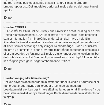
indlæg, private beskeder, sende emails til andre tilmeldte brugere,
brugergrupper osv. Det anbefales derfor at tilmelde sig, og det tager kun et
øjeblik.
Top
Hvad er COPPA?
COPPA står for Child Online Privacy and Protection Act of 1998 og er en lov i
United States of America (USA), som kræver, at et websted, som potentielt
samler information fra mindreårige under 13 år, skal have en skriftlig
tilladelse fra forældrene eller på anden måde have en legal godkendelse af,
at siden samler personlige oplysninger fra mindreårige. Hvis du er usikker
på, om du er omfattet af denne lov, fordi mindreårige forsøger at tilmelde sig,
eller om boardet, du forsøger at tilmelde dig, er under denne lovgivning, bør
du kontakte en advokat. Vær venligst opmærksom på at phpBB Limited ikke
kan rådgive yderligere i sager omhandlende COPPA.
Top
Hvorfor kan jeg ikke tilmelde mig?
Det kan skyldes at en boardadministrator har udelukket din IP-adresse eller
har forbudt brugernavnet, du forsøger at tilmelde dig med. En
boardadministrator kan også have slået muligheden for at tilmelde sig fra og
bevidst have lukket for nye tilmeldinger. Kontakt en boardadministrator for at
få hjælp.
Top