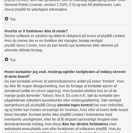
phpBB Limited
, som har ophavsret. Den er offentligt tilgængelig under GNU
General Public License, version 2 (GPL-2.0) og kan frit distribueres. Læs
About phpBB
for yderligere information.
Top
Hvorfor er X funktioner ikke til stede?
Denne software er udviklet og stillet til rådighed på licens af phpBB Limited.
Hvis du mener der er en funktion der mangler, besøg venligst
phpBB Ideas Centre
, hvor du kan forelå nye funktioner eller stemme på
allerede stillede forslag.
Top
Hvem kontakter jeg vedr. misbrug og/eller lovligheden af indlæg skrevet
til dette board?
Du kan kontakte enhver af administratorerne anført på siden "Holdet". Hvis
du ikke får nogen tilbagemelding, kan du forsøge at kontakte ejeren af
domænet (udfør en
whois søgning
). Hvis boardet afvikles hos en af de
mange gratis tjenester: Yahoo!, free.fr, f2s.com m.fl., bør du kontakte den
pågældende udbyders kundekontor eller misbrugsafdeling. Vær venligst
opmærksom på at phpBB Group
absolut ingen kontrol
har over indholdet,
og ej heller kan holdes ansvarlige for hvordan, hvor eller af hvem dette board
bliver benyttet. Kontakt derfor ikke phpBB Limited i forbindelse med
eventuelle ulovligheder, eller for at få stoppet uansvarlige brugere eller
æreskrænkende indlæg, hvis disse
ikke har direkte forbindelse
med
webstedet www.phpbb.com eller funktionen af softwaren phpBB. Hvis du