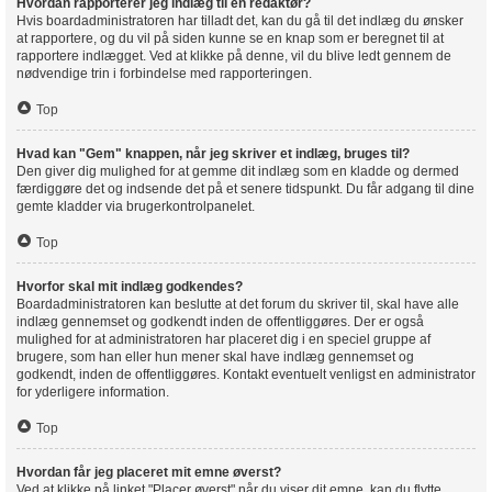
Hvordan rapporterer jeg indlæg til en redaktør?
Hvis boardadministratoren har tilladt det, kan du gå til det indlæg du ønsker
at rapportere, og du vil på siden kunne se en knap som er beregnet til at
rapportere indlægget. Ved at klikke på denne, vil du blive ledt gennem de
nødvendige trin i forbindelse med rapporteringen.
Top
Hvad kan "Gem" knappen, når jeg skriver et indlæg, bruges til?
Den giver dig mulighed for at gemme dit indlæg som en kladde og dermed
færdiggøre det og indsende det på et senere tidspunkt. Du får adgang til dine
gemte kladder via brugerkontrolpanelet.
Top
Hvorfor skal mit indlæg godkendes?
Boardadministratoren kan beslutte at det forum du skriver til, skal have alle
indlæg gennemset og godkendt inden de offentliggøres. Der er også
mulighed for at administratoren har placeret dig i en speciel gruppe af
brugere, som han eller hun mener skal have indlæg gennemset og
godkendt, inden de offentliggøres. Kontakt eventuelt venligst en administrator
for yderligere information.
Top
Hvordan får jeg placeret mit emne øverst?
Ved at klikke på linket "Placer øverst" når du viser dit emne, kan du flytte