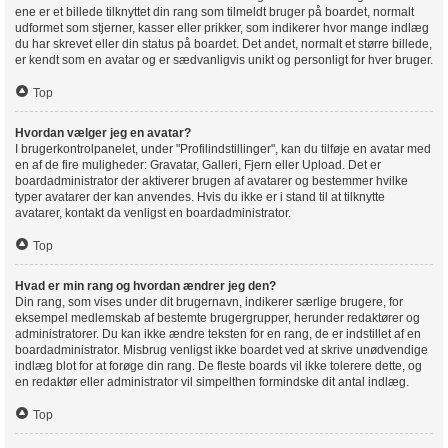
ene er et billede tilknyttet din rang som tilmeldt bruger på boardet, normalt
udformet som stjerner, kasser eller prikker, som indikerer hvor mange indlæg
du har skrevet eller din status på boardet. Det andet, normalt et større billede,
er kendt som en avatar og er sædvanligvis unikt og personligt for hver bruger.
Top
Hvordan vælger jeg en avatar?
I brugerkontrolpanelet, under "Profilindstillinger", kan du tilføje en avatar med
en af de fire muligheder: Gravatar, Galleri, Fjern eller Upload. Det er
boardadministrator der aktiverer brugen af avatarer og bestemmer hvilke
typer avatarer der kan anvendes. Hvis du ikke er i stand til at tilknytte
avatarer, kontakt da venligst en boardadministrator.
Top
Hvad er min rang og hvordan ændrer jeg den?
Din rang, som vises under dit brugernavn, indikerer særlige brugere, for
eksempel medlemskab af bestemte brugergrupper, herunder redaktører og
administratorer. Du kan ikke ændre teksten for en rang, de er indstillet af en
boardadministrator. Misbrug venligst ikke boardet ved at skrive unødvendige
indlæg blot for at forøge din rang. De fleste boards vil ikke tolerere dette, og
en redaktør eller administrator vil simpelthen formindske dit antal indlæg.
Top