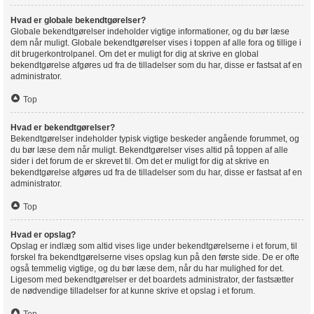
Hvad er globale bekendtgørelser?
Globale bekendtgørelser indeholder vigtige informationer, og du bør læse
dem når muligt. Globale bekendtgørelser vises i toppen af alle fora og tillige i
dit brugerkontrolpanel. Om det er muligt for dig at skrive en global
bekendtgørelse afgøres ud fra de tilladelser som du har, disse er fastsat af en
administrator.
Top
Hvad er bekendtgørelser?
Bekendtgørelser indeholder typisk vigtige beskeder angående forummet, og
du bør læse dem når muligt. Bekendtgørelser vises altid på toppen af alle
sider i det forum de er skrevet til. Om det er muligt for dig at skrive en
bekendtgørelse afgøres ud fra de tilladelser som du har, disse er fastsat af en
administrator.
Top
Hvad er opslag?
Opslag er indlæg som altid vises lige under bekendtgørelserne i et forum, til
forskel fra bekendtgørelserne vises opslag kun på den første side. De er ofte
også temmelig vigtige, og du bør læse dem, når du har mulighed for det.
Ligesom med bekendtgørelser er det boardets administrator, der fastsætter
de nødvendige tilladelser for at kunne skrive et opslag i et forum.