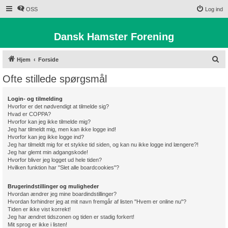
OSS
Log ind
Dansk Hamster Forening
S
Hjem
Forside
ø
Ofte stillede spørgsmål
g
Login- og tilmelding
Hvorfor er det nødvendigt at tilmelde sig?
Hvad er COPPA?
Hvorfor kan jeg ikke tilmelde mig?
Jeg har tilmeldt mig, men kan ikke logge ind!
Hvorfor kan jeg ikke logge ind?
Jeg har tilmeldt mig for et stykke tid siden, og kan nu ikke logge ind længere?!
Jeg har glemt min adgangskode!
Hvorfor bliver jeg logget ud hele tiden?
Hvilken funktion har "Slet alle boardcookies"?
Brugerindstillinger og muligheder
Hvordan ændrer jeg mine boardindstillinger?
Hvordan forhindrer jeg at mit navn fremgår af listen "Hvem er online nu"?
Tiden er ikke vist korrekt!
Jeg har ændret tidszonen og tiden er stadig forkert!
Mit sprog er ikke i listen!