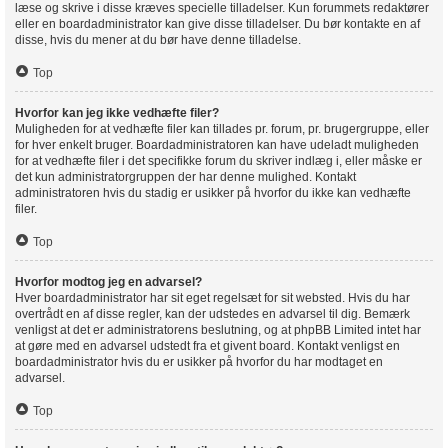
læse og skrive i disse kræves specielle tilladelser. Kun forummets redaktører
eller en boardadministrator kan give disse tilladelser. Du bør kontakte en af
disse, hvis du mener at du bør have denne tilladelse.
Top
Hvorfor kan jeg ikke vedhæfte filer?
Muligheden for at vedhæfte filer kan tillades pr. forum, pr. brugergruppe, eller
for hver enkelt bruger. Boardadministratoren kan have udeladt muligheden
for at vedhæfte filer i det specifikke forum du skriver indlæg i, eller måske er
det kun administratorgruppen der har denne mulighed. Kontakt
administratoren hvis du stadig er usikker på hvorfor du ikke kan vedhæfte
filer.
Top
Hvorfor modtog jeg en advarsel?
Hver boardadministrator har sit eget regelsæt for sit websted. Hvis du har
overtrådt en af disse regler, kan der udstedes en advarsel til dig. Bemærk
venligst at det er administratorens beslutning, og at phpBB Limited intet har
at gøre med en advarsel udstedt fra et givent board. Kontakt venligst en
boardadministrator hvis du er usikker på hvorfor du har modtaget en
advarsel.
Top