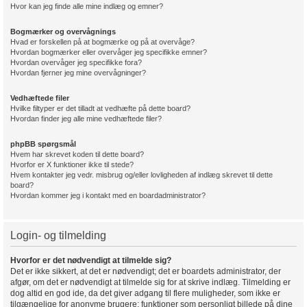
Hvor kan jeg finde alle mine indlæg og emner?
Bogmærker og overvågnings
Hvad er forskellen på at bogmærke og på at overvåge?
Hvordan bogmærker eller overvåger jeg specifikke emner?
Hvordan overvåger jeg specifikke fora?
Hvordan fjerner jeg mine overvågninger?
Vedhæftede filer
Hvilke filtyper er det tilladt at vedhæfte på dette board?
Hvordan finder jeg alle mine vedhæftede filer?
phpBB spørgsmål
Hvem har skrevet koden til dette board?
Hvorfor er X funktioner ikke til stede?
Hvem kontakter jeg vedr. misbrug og/eller lovligheden af indlæg skrevet til dette
board?
Hvordan kommer jeg i kontakt med en boardadministrator?
Login- og tilmelding
Hvorfor er det nødvendigt at tilmelde sig?
Det er ikke sikkert, at det er nødvendigt; det er boardets administrator, der
afgør, om det er nødvendigt at tilmelde sig for at skrive indlæg. Tilmelding er
dog altid en god ide, da det giver adgang til flere muligheder, som ikke er
tilgængelige for anonyme brugere; funktioner som personligt billede på dine