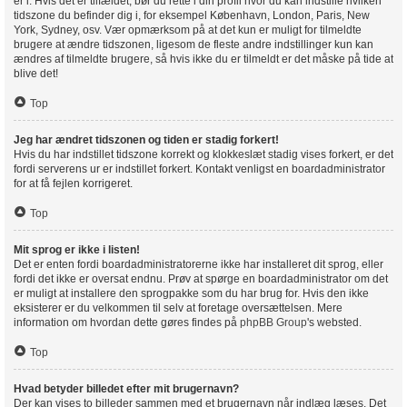
er i. Hvis det er tilfældet, bør du rette i din profil hvor du kan indstille hvilken
tidszone du befinder dig i, for eksempel København, London, Paris, New
York, Sydney, osv. Vær opmærksom på at det kun er muligt for tilmeldte
brugere at ændre tidszonen, ligesom de fleste andre indstillinger kun kan
ændres af tilmeldte brugere, så hvis ikke du er tilmeldt er det måske på tide at
blive det!
Top
Jeg har ændret tidszonen og tiden er stadig forkert!
Hvis du har indstillet tidszone korrekt og klokkeslæt stadig vises forkert, er det
fordi serverens ur er indstillet forkert. Kontakt venligst en boardadministrator
for at få fejlen korrigeret.
Top
Mit sprog er ikke i listen!
Det er enten fordi boardadministratorerne ikke har installeret dit sprog, eller
fordi det ikke er oversat endnu. Prøv at spørge en boardadministrator om det
er muligt at installere den sprogpakke som du har brug for. Hvis den ikke
eksisterer er du velkommen til selv at foretage oversættelsen. Mere
information om hvordan dette gøres findes på
phpBB Group
's websted.
Top
Hvad betyder billedet efter mit brugernavn?
Der kan vises to billeder sammen med et brugernavn når indlæg læses. Det