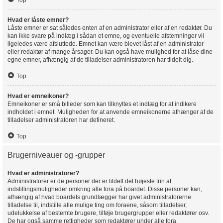
Top
Hvad er låste emner?
Låste emner er sat således enten af en administrator eller af en redaktør. Du
kan ikke svare på indlæg i sådan et emne, og eventuelle afstemninger vil
ligeledes være afsluttede. Emnet kan være blevet låst af en administrator
eller redaktør af mange årsager. Du kan også have mulighed for at låse dine
egne emner, afhængig af de tilladelser administratoren har tildelt dig.
Top
Hvad er emneikoner?
Emneikoner er små billeder som kan tilknyttes et indlæg for at indikere
indholdet i emnet. Muligheden for at anvende emneikonerne afhænger af de
tilladelser administratoren har defineret.
Top
Brugerniveauer og -grupper
Hvad er administratorer?
Administratorer er de personer der er tildelt det højeste trin af
indstillingsmuligheder omkring alle fora på boardet. Disse personer kan,
afhængig af hvad boardets grundlægger har givet administratorerne
tilladelse til, indstille alle mulige ting om foraene, såsom tilladelser,
udelukkelse af bestemte brugere, tilføje brugergrupper eller redaktører osv.
De har også samme rettigheder som redaktører under alle fora.