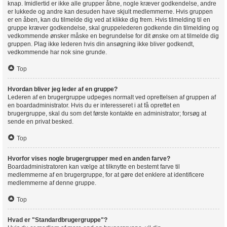
knap. Imidlertid er ikke alle grupper åbne, nogle kræver godkendelse, andre
er lukkede og andre kan desuden have skjult medlemmerne. Hvis gruppen
er en åben, kan du tilmelde dig ved at klikke dig frem. Hvis tilmelding til en
gruppe kræver godkendelse, skal gruppelederen godkende din tilmelding og
vedkommende ønsker måske en begrundelse for dit ønske om at tilmelde dig
gruppen. Plag ikke lederen hvis din ansøgning ikke bliver godkendt,
vedkommende har nok sine grunde.
Top
Hvordan bliver jeg leder af en gruppe?
Lederen af en brugergruppe udpeges normalt ved oprettelsen af gruppen af
en boardadministrator. Hvis du er interesseret i at få oprettet en
brugergruppe, skal du som det første kontakte en administrator; forsøg at
sende en privat besked.
Top
Hvorfor vises nogle brugergrupper med en anden farve?
Boardadministratoren kan vælge at tilknytte en bestemt farve til
medlemmerne af en brugergruppe, for at gøre det enklere at identificere
medlemmerne af denne gruppe.
Top
Hvad er "Standardbrugergruppe"?