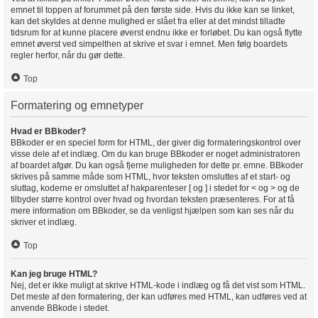
emnet til toppen af forummet på den første side. Hvis du ikke kan se linket,
kan det skyldes at denne mulighed er slået fra eller at det mindst tilladte
tidsrum for at kunne placere øverst endnu ikke er forløbet. Du kan også flytte
emnet øverst ved simpelthen at skrive et svar i emnet. Men følg boardets
regler herfor, når du gør dette.
Top
Formatering og emnetyper
Hvad er BBkoder?
BBkoder er en speciel form for HTML, der giver dig formateringskontrol over
visse dele af et indlæg. Om du kan bruge BBkoder er noget administratoren
af boardet afgør. Du kan også fjerne muligheden for dette pr. emne. BBkoder
skrives på samme måde som HTML, hvor teksten omsluttes af et start- og
sluttag, koderne er omsluttet af hakparenteser [ og ] i stedet for < og > og de
tilbyder større kontrol over hvad og hvordan teksten præsenteres. For at få
mere information om BBkoder, se da venligst hjælpen som kan ses når du
skriver et indlæg.
Top
Kan jeg bruge HTML?
Nej, det er ikke muligt at skrive HTML-kode i indlæg og få det vist som HTML.
Det meste af den formatering, der kan udføres med HTML, kan udføres ved at
anvende BBkode i stedet.