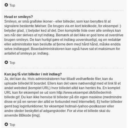
Top
Hvad er smileys?
Smileys, er små grafiske ikoner - eller billeder, som kan benyttes til at
signalere bestemte følelser. De bruges via en kort tekstkode, for eksempel :)
betyder glad, :( betyder ked af det. Den komplette liste over alle smileys kan
ses når der skrives et nyt indlæg. Bemærk at det ikke er god tone at overdrive
brugen smileys. De kan hurtigt gøre et indlæg uoverskueligt, og en redaktør
eller administrator kan beslutte at fjerne dem med hård hånd, måske endda
selve indlægget. Boardadministratoren kan også have sat et maksimum for
antallet af smileys pr. indlæg.
Top
Kan jeg få vist billeder i mit indlæg?
Ja, det kan du. Hvis administratoren har tilladt vedhæftede filer, kan du
uploade billedet til boardet. Ellers kan det være nødvendigt med et link til et
andet websted (komplet URL) hvor billedet altid kan hentes fra. En komplet
URL kan for eksempel se ud som http://www.eksempel.dk/billeder/mit-
billede.gif. Du kan ikke henvise til billeder på din egen maskine (medmindre
disse er på en server der altid er forbundet med Internettet). Ej heller billeder
gemt bag loginfunktioner, for eksempel hotmail-/yahoo-postkasser eller
andre steder beskyttet af adgangskoder. For at vise et billede skal du
anvende BBkode [img].
Top