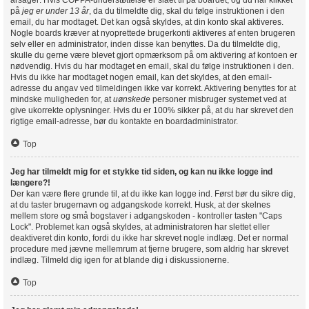
årsager: Hvis COPPA-understøttelse er slået til på boardet, og du har klikket
på
jeg er under 13 år
, da du tilmeldte dig, skal du følge instruktionen i den
email, du har modtaget. Det kan også skyldes, at din konto skal aktiveres.
Nogle boards kræver at nyoprettede brugerkonti aktiveres af enten brugeren
selv eller en administrator, inden disse kan benyttes. Da du tilmeldte dig,
skulle du gerne være blevet gjort opmærksom på om aktivering af kontoen er
nødvendig. Hvis du har modtaget en email, skal du følge instruktionen i den.
Hvis du ikke har modtaget nogen email, kan det skyldes, at den email-
adresse du angav ved tilmeldingen ikke var korrekt. Aktivering benyttes for at
mindske muligheden for, at
uønskede
personer misbruger systemet ved at
give ukorrekte oplysninger. Hvis du er 100% sikker på, at du har skrevet den
rigtige email-adresse, bør du kontakte en boardadministrator.
Top
Jeg har tilmeldt mig for et stykke tid siden, og kan nu ikke logge ind
længere?!
Der kan være flere grunde til, at du ikke kan logge ind. Først bør du sikre dig,
at du taster brugernavn og adgangskode korrekt. Husk, at der skelnes
mellem store og små bogstaver i adgangskoden - kontroller tasten "Caps
Lock". Problemet kan også skyldes, at administratoren har slettet eller
deaktiveret din konto, fordi du ikke har skrevet nogle indlæg. Det er normal
procedure med jævne mellemrum at fjerne brugere, som aldrig har skrevet
indlæg. Tilmeld dig igen for at blande dig i diskussionerne.
Top