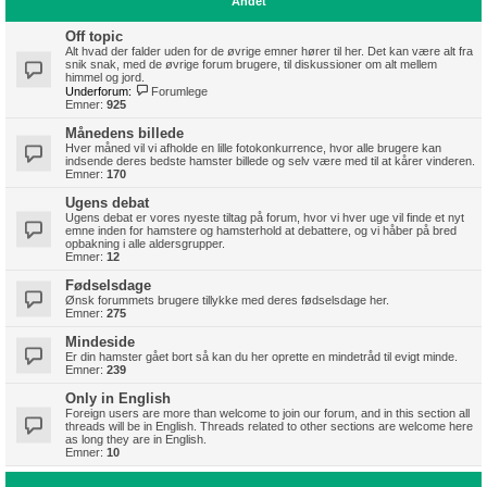
Andet
Off topic
Alt hvad der falder uden for de øvrige emner hører til her. Det kan være alt fra
snik snak, med de øvrige forum brugere, til diskussioner om alt mellem
himmel og jord.
Underforum:
Forumlege
Emner:
925
Månedens billede
Hver måned vil vi afholde en lille fotokonkurrence, hvor alle brugere kan
indsende deres bedste hamster billede og selv være med til at kårer vinderen.
Emner:
170
Ugens debat
Ugens debat er vores nyeste tiltag på forum, hvor vi hver uge vil finde et nyt
emne inden for hamstere og hamsterhold at debattere, og vi håber på bred
opbakning i alle aldersgrupper.
Emner:
12
Fødselsdage
Ønsk forummets brugere tillykke med deres fødselsdage her.
Emner:
275
Mindeside
Er din hamster gået bort så kan du her oprette en mindetråd til evigt minde.
Emner:
239
Only in English
Foreign users are more than welcome to join our forum, and in this section all
threads will be in English. Threads related to other sections are welcome here
as long they are in English.
Emner:
10