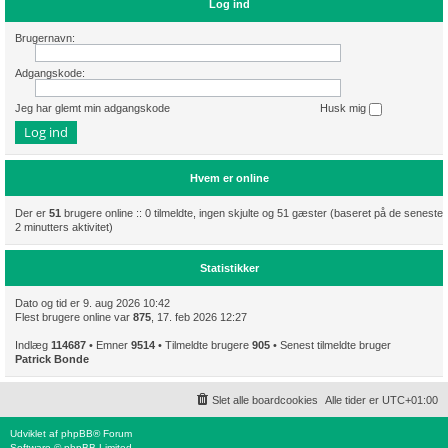
Log ind
Brugernavn:
Adgangskode:
Jeg har glemt min adgangskode
Husk mig
Hvem er online
Der er
51
brugere online :: 0 tilmeldte, ingen skjulte og 51 gæster (baseret på de seneste
2 minutters aktivitet)
Statistikker
Dato og tid er 9. aug 2026 10:42
Flest brugere online var
875
, 17. feb 2026 12:27
Indlæg
114687
• Emner
9514
• Tilmeldte brugere
905
• Senest tilmeldte bruger
Patrick Bonde
Slet alle boardcookies
Alle tider er
UTC+01:00
Udviklet af
phpBB
® Forum
Software © phpBB Limited