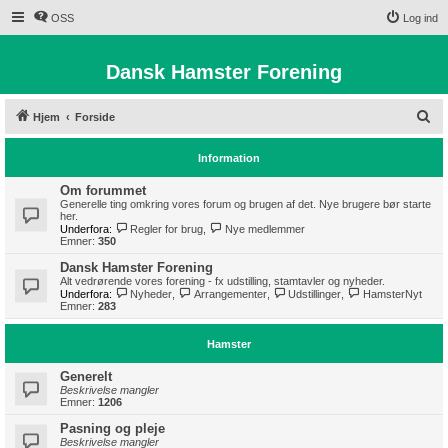
OSS
Log ind
Dansk Hamster Forening
S
Hjem
Forside
ø
Information
g
Om forummet
Generelle ting omkring vores forum og brugen af det. Nye brugere bør starte
her.
Underfora:
Regler for brug
,
Nye medlemmer
Emner:
350
Dansk Hamster Forening
Alt vedrørende vores forening - fx udstilling, stamtavler og nyheder.
Underfora:
Nyheder
,
Arrangementer
,
Udstillinger
,
HamsterNyt
Emner:
283
Hamster
Generelt
Beskrivelse mangler
Emner:
1206
Pasning og pleje
Beskrivelse mangler