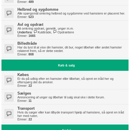
Emner:
489
Helbred og sygdomme
Alle spørgsmål omkring helbred og sygdomme ved hamstere er placeret her.
Emner:
523
Avl og opdræt
Alt omkring opdræt, genetik, unger m.m.
Underfora:
Kuldtråde
,
Opdrættere
Emner:
1665
Billedtråde
Har du lyst til at vise din hamster, dit bur, noget tilbehør eller andet hamster
relateret frem, så er dette stedet.
Emner:
808
Køb & salg
Købes
Er du på udkig efter en hamster eller tilbehør, så opret en tråd her og
efterspørg det du ønsker.
Emner:
22
Sælges
Annoncering af unger og tilbehør til salg skal ske i dette forum.
Emner:
11
Transport
Hvis du søger eller kan tilbyde transport hjælp af hamstere, så opret en tråd
her med ruten.
Emner:
22