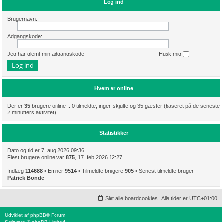
Log ind
Brugernavn:
Adgangskode:
Jeg har glemt min adgangskode
Husk mig
Hvem er online
Der er
35
brugere online :: 0 tilmeldte, ingen skjulte og 35 gæster (baseret på de seneste
2 minutters aktivitet)
Statistikker
Dato og tid er 7. aug 2026 09:36
Flest brugere online var
875
, 17. feb 2026 12:27
Indlæg
114688
• Emner
9514
• Tilmeldte brugere
905
• Senest tilmeldte bruger
Patrick Bonde
Slet alle boardcookies
Alle tider er
UTC+01:00
Udviklet af
phpBB
® Forum
Software © phpBB Limited