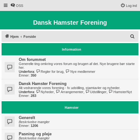
OSS
Log ind
Dansk Hamster Forening
S
Hjem
Forside
ø
Information
g
Om forummet
Generelle ting omkring vores forum og brugen af det. Nye brugere bør starte
her.
Underfora:
Regler for brug
,
Nye medlemmer
Emner:
350
Dansk Hamster Forening
Alt vedrørende vores forening - fx udstilling, stamtavler og nyheder.
Underfora:
Nyheder
,
Arrangementer
,
Udstillinger
,
HamsterNyt
Emner:
283
Hamster
Generelt
Beskrivelse mangler
Emner:
1206
Pasning og pleje
Beskrivelse mangler