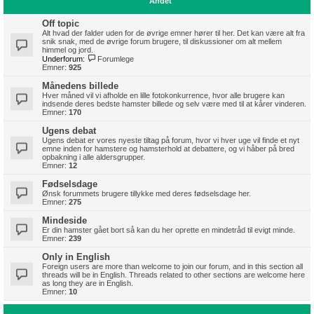
Andet
Off topic
Alt hvad der falder uden for de øvrige emner hører til her. Det kan være alt fra
snik snak, med de øvrige forum brugere, til diskussioner om alt mellem
himmel og jord.
Underforum:
Forumlege
Emner:
925
Månedens billede
Hver måned vil vi afholde en lille fotokonkurrence, hvor alle brugere kan
indsende deres bedste hamster billede og selv være med til at kårer vinderen.
Emner:
170
Ugens debat
Ugens debat er vores nyeste tiltag på forum, hvor vi hver uge vil finde et nyt
emne inden for hamstere og hamsterhold at debattere, og vi håber på bred
opbakning i alle aldersgrupper.
Emner:
12
Fødselsdage
Ønsk forummets brugere tillykke med deres fødselsdage her.
Emner:
275
Mindeside
Er din hamster gået bort så kan du her oprette en mindetråd til evigt minde.
Emner:
239
Only in English
Foreign users are more than welcome to join our forum, and in this section all
threads will be in English. Threads related to other sections are welcome here
as long they are in English.
Emner:
10