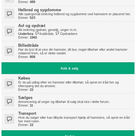
Emner:
489
Helbred og sygdomme
Alle spørgsmål omkring helbred og sygdomme ved hamstere er placeret her.
Emner:
523
Avl og opdræt
Alt omkring opdræt, genetik, unger m.m.
Underfora:
Kuldtråde
,
Opdrættere
Emner:
1665
Billedtråde
Har du lyst til at vise din hamster, dit bur, noget tilbehør eller andet hamster
relateret frem, så er dette stedet.
Emner:
808
Køb & salg
Købes
Er du på udkig efter en hamster eller tilbehør, så opret en tråd her og
efterspørg det du ønsker.
Emner:
22
Sælges
Annoncering af unger og tilbehør til salg skal ske i dette forum.
Emner:
11
Transport
Hvis du søger eller kan tilbyde transport hjælp af hamstere, så opret en tråd
her med ruten.
Emner:
22