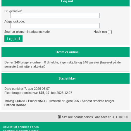
Log ind
Brugernavn:
Adgangskode:
Jeg har glemt min adgangskode
Husk mig
Hvem er online
Der er
146
brugere online :: 0 tilmeldte, ingen skjulte og 146 gæster (baseret på de
seneste 2 minutters aktivitet)
Statistikker
Dato og tid er 7. aug 2026 06:07
Flest brugere online var
875
, 17. feb 2026 12:27
Indlæg
114688
• Emner
9514
• Tilmeldte brugere
905
• Senest tilmeldte bruger
Patrick Bonde
Slet alle boardcookies
Alle tider er
UTC+01:00
Udviklet af
phpBB
® Forum
Software © phpBB Limited