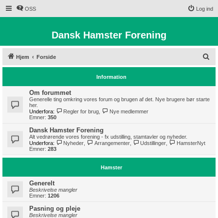
OSS
Log ind
Dansk Hamster Forening
S
Hjem
Forside
ø
Information
g
Om forummet
Generelle ting omkring vores forum og brugen af det. Nye brugere bør starte
her.
Underfora:
Regler for brug
,
Nye medlemmer
Emner:
350
Dansk Hamster Forening
Alt vedrørende vores forening - fx udstilling, stamtavler og nyheder.
Underfora:
Nyheder
,
Arrangementer
,
Udstillinger
,
HamsterNyt
Emner:
283
Hamster
Generelt
Beskrivelse mangler
Emner:
1206
Pasning og pleje
Beskrivelse mangler