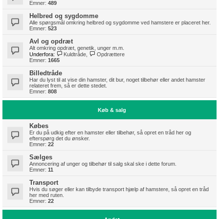
Emner:
489
Helbred og sygdomme
Alle spørgsmål omkring helbred og sygdomme ved hamstere er placeret her.
Emner:
523
Avl og opdræt
Alt omkring opdræt, genetik, unger m.m.
Underfora:
Kuldtråde
,
Opdrættere
Emner:
1665
Billedtråde
Har du lyst til at vise din hamster, dit bur, noget tilbehør eller andet hamster
relateret frem, så er dette stedet.
Emner:
808
Køb & salg
Købes
Er du på udkig efter en hamster eller tilbehør, så opret en tråd her og
efterspørg det du ønsker.
Emner:
22
Sælges
Annoncering af unger og tilbehør til salg skal ske i dette forum.
Emner:
11
Transport
Hvis du søger eller kan tilbyde transport hjælp af hamstere, så opret en tråd
her med ruten.
Emner:
22