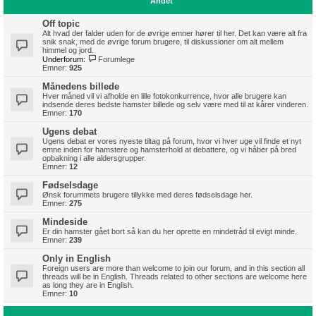
Andet
Off topic
Alt hvad der falder uden for de øvrige emner hører til her. Det kan være alt fra
snik snak, med de øvrige forum brugere, til diskussioner om alt mellem
himmel og jord.
Underforum:
Forumlege
Emner:
925
Månedens billede
Hver måned vil vi afholde en lille fotokonkurrence, hvor alle brugere kan
indsende deres bedste hamster billede og selv være med til at kårer vinderen.
Emner:
170
Ugens debat
Ugens debat er vores nyeste tiltag på forum, hvor vi hver uge vil finde et nyt
emne inden for hamstere og hamsterhold at debattere, og vi håber på bred
opbakning i alle aldersgrupper.
Emner:
12
Fødselsdage
Ønsk forummets brugere tillykke med deres fødselsdage her.
Emner:
275
Mindeside
Er din hamster gået bort så kan du her oprette en mindetråd til evigt minde.
Emner:
239
Only in English
Foreign users are more than welcome to join our forum, and in this section all
threads will be in English. Threads related to other sections are welcome here
as long they are in English.
Emner:
10