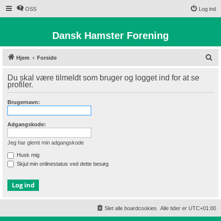
OSS
Log ind
Dansk Hamster Forening
S
Hjem
Forside
ø
Du skal være tilmeldt som bruger og logget ind for at se
g
profiler.
Brugernavn:
Adgangskode:
Jeg har glemt min adgangskode
Husk mig
Skjul min onlinestatus ved dette besøg
Slet alle boardcookies
Alle tider er
UTC+01:00