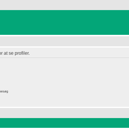
 at se profiler.
 besøg