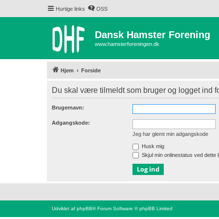
Hurtige links
OSS
Dansk Hamster Forening
www.hamsterforeningen.dk
Hjem
Forside
Du skal være tilmeldt som bruger og logget ind for
Brugernavn:
Adgangskode:
Jeg har glemt min adgangskode
Husk mig
Skjul min onlinestatus ved dette
Udviklet af
phpBB
® Forum Software © phpBB Limited