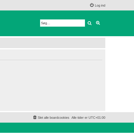
Log ind
Søg
Avanceret søgnin
Slet alle boardcookies
Alle tider er
UTC+01:00