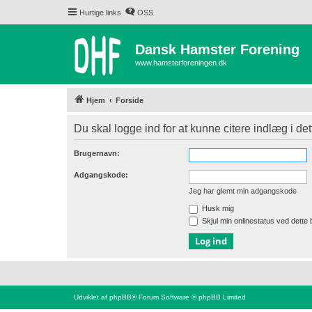
Hurtige links
OSS
Dansk Hamster Forening
www.hamsterforeningen.dk
Hjem
Forside
Du skal logge ind for at kunne citere indlæg i det
Brugernavn:
Adgangskode:
Jeg har glemt min adgangskode
Husk mig
Skjul min onlinestatus ved dette
Udviklet af
phpBB
® Forum Software © phpBB Limited