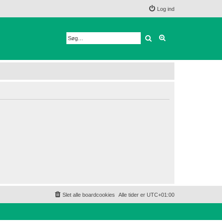
Log ind
Søg
Avanceret søgnin
Slet alle boardcookies
Alle tider er
UTC+01:00