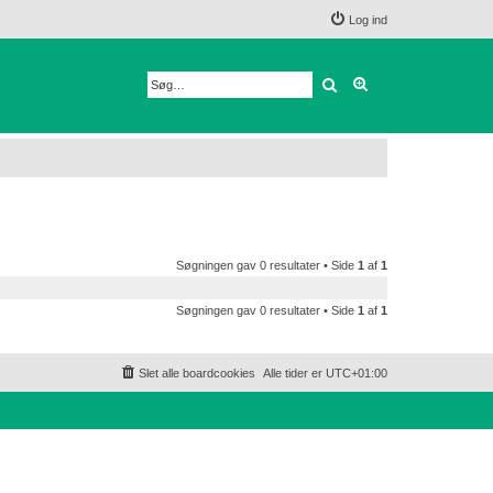
Log ind
Søg
Avanceret søgnin
Søgningen gav 0 resultater • Side
1
af
1
Søgningen gav 0 resultater • Side
1
af
1
Slet alle boardcookies
Alle tider er
UTC+01:00