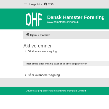
Hurtige links
OSS
Dansk Hamster Forening
www.hamsterforeningen.dk
Hjem
Forside
Aktive emner
Gå til avanceret søgning
Intet emne eller indlæg passer til dine søgekriterier.
Gå til avanceret søgning
Udviklet af
phpBB
® Forum Software © phpBB Limited