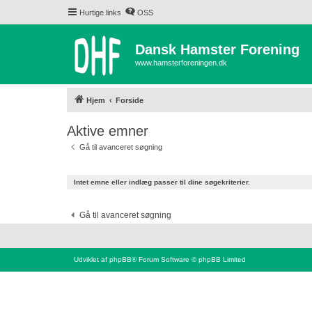
Hurtige links
OSS
Dansk Hamster Forening
www.hamsterforeningen.dk
Hjem
Forside
Aktive emner
Gå til avanceret søgning
Intet emne eller indlæg passer til dine søgekriterier.
Gå til avanceret søgning
Udviklet af
phpBB
® Forum Software © phpBB Limited