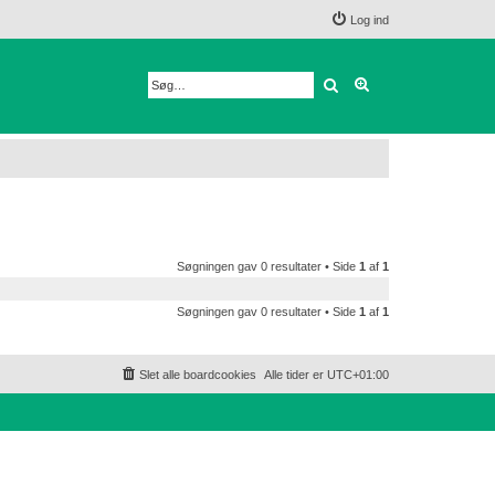
Log ind
Søg
Avanceret søgnin
Søgningen gav 0 resultater • Side
1
af
1
Søgningen gav 0 resultater • Side
1
af
1
Slet alle boardcookies
Alle tider er
UTC+01:00