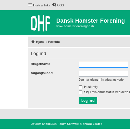
Hurtige links
OSS
Dansk Hamster Forening
www.hamsterforeningen.dk
Hjem
Forside
Log ind
Brugernavn:
Adgangskode:
Jeg har glemt min adgangskode
Husk mig
Skjul min onlinestatus ved dette
Udviklet af
phpBB
® Forum Software © phpBB Limited