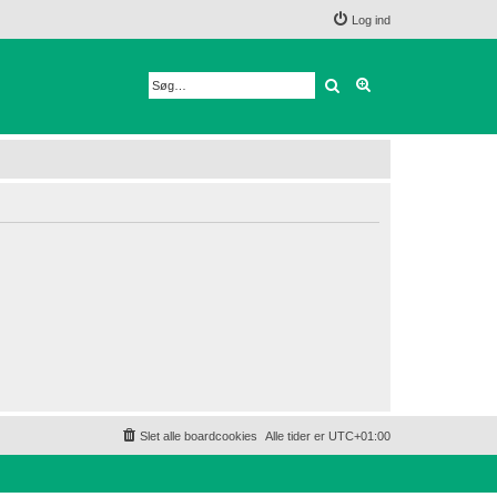
Log ind
Søg
Avanceret søgnin
Slet alle boardcookies
Alle tider er
UTC+01:00