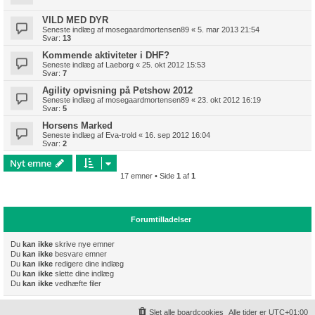
VILD MED DYR
Seneste indlæg af
mosegaardmortensen89
«
5. mar 2013 21:54
Svar:
13
Kommende aktiviteter i DHF?
Seneste indlæg af
Laeborg
«
25. okt 2012 15:53
Svar:
7
Agility opvisning på Petshow 2012
Seneste indlæg af
mosegaardmortensen89
«
23. okt 2012 16:19
Svar:
5
Horsens Marked
Seneste indlæg af
Eva-trold
«
16. sep 2012 16:04
Svar:
2
Nyt emne
17 emner • Side
1
af
1
Forumtilladelser
Du
kan ikke
skrive nye emner
Du
kan ikke
besvare emner
Du
kan ikke
redigere dine indlæg
Du
kan ikke
slette dine indlæg
Du
kan ikke
vedhæfte filer
Slet alle boardcookies
Alle tider er
UTC+01:00