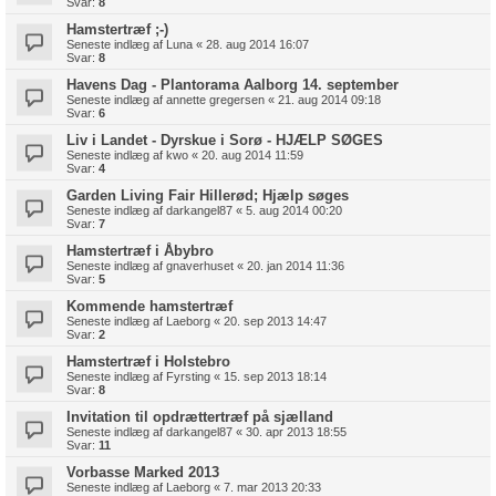
Svar:
8
Hamstertræf ;-)
Seneste indlæg af
Luna
«
28. aug 2014 16:07
Svar:
8
Havens Dag - Plantorama Aalborg 14. september
Seneste indlæg af
annette gregersen
«
21. aug 2014 09:18
Svar:
6
Liv i Landet - Dyrskue i Sorø - HJÆLP SØGES
Seneste indlæg af
kwo
«
20. aug 2014 11:59
Svar:
4
Garden Living Fair Hillerød; Hjælp søges
Seneste indlæg af
darkangel87
«
5. aug 2014 00:20
Svar:
7
Hamstertræf i Åbybro
Seneste indlæg af
gnaverhuset
«
20. jan 2014 11:36
Svar:
5
Kommende hamstertræf
Seneste indlæg af
Laeborg
«
20. sep 2013 14:47
Svar:
2
Hamstertræf i Holstebro
Seneste indlæg af
Fyrsting
«
15. sep 2013 18:14
Svar:
8
Invitation til opdrættertræf på sjælland
Seneste indlæg af
darkangel87
«
30. apr 2013 18:55
Svar:
11
Vorbasse Marked 2013
Seneste indlæg af
Laeborg
«
7. mar 2013 20:33