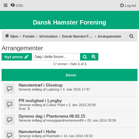
OSS
Log ind
Dansk Hamster Forening
S
Hjem
Forside
Information
Dansk Hamster Forening
Arrangementer
ø
Arrangementer
g
Søg
Avanceret søgning
Nyt emne
17 emner • Side
1
af
1
Emner
Hamstertræf i Glostrup
Seneste indlæg af
Laeborg
«
3. mar 2016 17:47
PR mulighed i Lyngby
Seneste indlæg af
Colour Point
«
2. dec 2015 20:08
Svar:
3
Dyrenes dag i Plantorama 08.02.15
Seneste indlæg af
mosegaardmortensen89
«
20. nov 2014 20:59
Hamstertræf i Holte
Seneste indlæg af
Rasholm
«
14. nov 2014 19:33