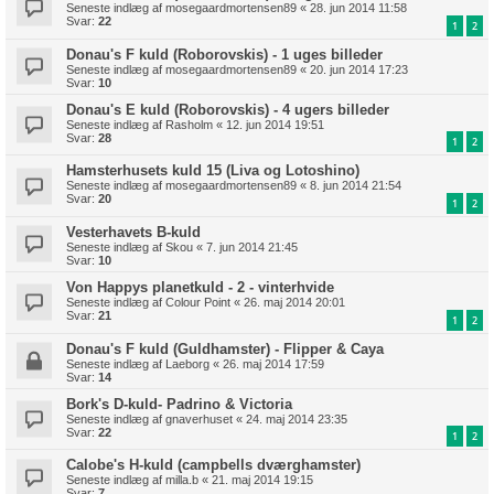
Seneste indlæg af
mosegaardmortensen89
«
28. jun 2014 11:58
Svar:
22
1
2
Donau's F kuld (Roborovskis) - 1 uges billeder
Seneste indlæg af
mosegaardmortensen89
«
20. jun 2014 17:23
Svar:
10
Donau's E kuld (Roborovskis) - 4 ugers billeder
Seneste indlæg af
Rasholm
«
12. jun 2014 19:51
Svar:
28
1
2
Hamsterhusets kuld 15 (Liva og Lotoshino)
Seneste indlæg af
mosegaardmortensen89
«
8. jun 2014 21:54
Svar:
20
1
2
Vesterhavets B-kuld
Seneste indlæg af
Skou
«
7. jun 2014 21:45
Svar:
10
Von Happys planetkuld - 2 - vinterhvide
Seneste indlæg af
Colour Point
«
26. maj 2014 20:01
Svar:
21
1
2
Donau's F kuld (Guldhamster) - Flipper & Caya
Seneste indlæg af
Laeborg
«
26. maj 2014 17:59
Svar:
14
Bork's D-kuld- Padrino & Victoria
Seneste indlæg af
gnaverhuset
«
24. maj 2014 23:35
Svar:
22
1
2
Calobe's H-kuld (campbells dværghamster)
Seneste indlæg af
milla.b
«
21. maj 2014 19:15
Svar:
7