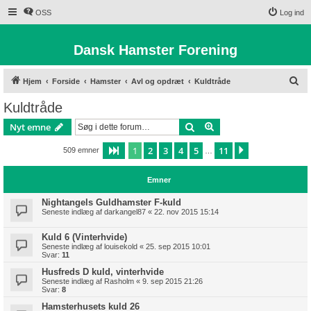
OSS
Log ind
Dansk Hamster Forening
S
Hjem
Forside
Hamster
Avl og opdræt
Kuldtråde
ø
Kuldtråde
g
Søg
Avanceret søgning
Nyt emne
1
2
3
4
5
11
Side
1
af
11
Næste
509 emner
…
Emner
Nightangels Guldhamster F-kuld
Seneste indlæg af
darkangel87
«
22. nov 2015 15:14
Kuld 6 (Vinterhvide)
Seneste indlæg af
louisekold
«
25. sep 2015 10:01
Svar:
11
Husfreds D kuld, vinterhvide
Seneste indlæg af
Rasholm
«
9. sep 2015 21:26
Svar:
8
Hamsterhusets kuld 26