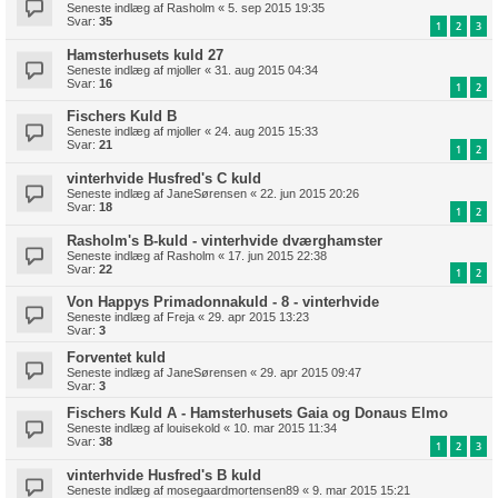
Seneste indlæg af
Rasholm
«
5. sep 2015 19:35
Svar:
35
1
2
3
Hamsterhusets kuld 27
Seneste indlæg af
mjoller
«
31. aug 2015 04:34
Svar:
16
1
2
Fischers Kuld B
Seneste indlæg af
mjoller
«
24. aug 2015 15:33
Svar:
21
1
2
vinterhvide Husfred's C kuld
Seneste indlæg af
JaneSørensen
«
22. jun 2015 20:26
Svar:
18
1
2
Rasholm's B-kuld - vinterhvide dværghamster
Seneste indlæg af
Rasholm
«
17. jun 2015 22:38
Svar:
22
1
2
Von Happys Primadonnakuld - 8 - vinterhvide
Seneste indlæg af
Freja
«
29. apr 2015 13:23
Svar:
3
Forventet kuld
Seneste indlæg af
JaneSørensen
«
29. apr 2015 09:47
Svar:
3
Fischers Kuld A - Hamsterhusets Gaia og Donaus Elmo
Seneste indlæg af
louisekold
«
10. mar 2015 11:34
Svar:
38
1
2
3
vinterhvide Husfred's B kuld
Seneste indlæg af
mosegaardmortensen89
«
9. mar 2015 15:21