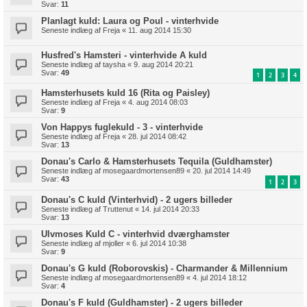
Svar:
11
Planlagt kuld: Laura og Poul - vinterhvide
Seneste indlæg af
Freja
«
11. aug 2014 15:30
Husfred's Hamsteri - vinterhvide A kuld
Seneste indlæg af
taysha
«
9. aug 2014 20:21
Svar:
49
1
2
3
4
Hamsterhusets kuld 16 (Rita og Paisley)
Seneste indlæg af
Freja
«
4. aug 2014 08:03
Svar:
9
Von Happys fuglekuld - 3 - vinterhvide
Seneste indlæg af
Freja
«
28. jul 2014 08:42
Svar:
13
Donau's Carlo & Hamsterhusets Tequila (Guldhamster)
Seneste indlæg af
mosegaardmortensen89
«
20. jul 2014 14:49
Svar:
43
1
2
3
Donau's C kuld (Vinterhvid) - 2 ugers billeder
Seneste indlæg af
Truttenut
«
14. jul 2014 20:33
Svar:
13
Ulvmoses Kuld C - vinterhvid dværghamster
Seneste indlæg af
mjoller
«
6. jul 2014 10:38
Svar:
9
Donau's G kuld (Roborovskis) - Charmander & Millennium
Seneste indlæg af
mosegaardmortensen89
«
4. jul 2014 18:12
Svar:
4
Donau's F kuld (Guldhamster) - 2 ugers billeder