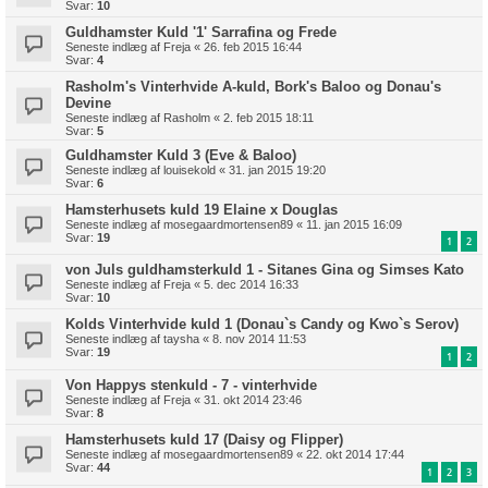
Svar:
10
Guldhamster Kuld '1' Sarrafina og Frede
Seneste indlæg af
Freja
«
26. feb 2015 16:44
Svar:
4
Rasholm's Vinterhvide A-kuld, Bork's Baloo og Donau's
Devine
Seneste indlæg af
Rasholm
«
2. feb 2015 18:11
Svar:
5
Guldhamster Kuld 3 (Eve & Baloo)
Seneste indlæg af
louisekold
«
31. jan 2015 19:20
Svar:
6
Hamsterhusets kuld 19 Elaine x Douglas
Seneste indlæg af
mosegaardmortensen89
«
11. jan 2015 16:09
Svar:
19
1
2
von Juls guldhamsterkuld 1 - Sitanes Gina og Simses Kato
Seneste indlæg af
Freja
«
5. dec 2014 16:33
Svar:
10
Kolds Vinterhvide kuld 1 (Donau`s Candy og Kwo`s Serov)
Seneste indlæg af
taysha
«
8. nov 2014 11:53
Svar:
19
1
2
Von Happys stenkuld - 7 - vinterhvide
Seneste indlæg af
Freja
«
31. okt 2014 23:46
Svar:
8
Hamsterhusets kuld 17 (Daisy og Flipper)
Seneste indlæg af
mosegaardmortensen89
«
22. okt 2014 17:44
Svar:
44
1
2
3