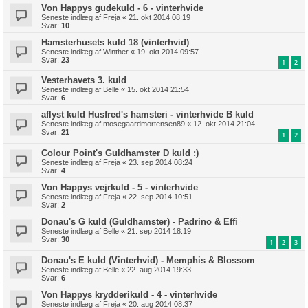
Von Happys gudekuld - 6 - vinterhvide
Seneste indlæg af
Freja
«
21. okt 2014 08:19
Svar:
10
Hamsterhusets kuld 18 (vinterhvid)
Seneste indlæg af
Winther
«
19. okt 2014 09:57
Svar:
23
1
2
Vesterhavets 3. kuld
Seneste indlæg af
Belle
«
15. okt 2014 21:54
Svar:
6
aflyst kuld Husfred's hamsteri - vinterhvide B kuld
Seneste indlæg af
mosegaardmortensen89
«
12. okt 2014 21:04
Svar:
21
1
2
Colour Point's Guldhamster D kuld :)
Seneste indlæg af
Freja
«
23. sep 2014 08:24
Svar:
4
Von Happys vejrkuld - 5 - vinterhvide
Seneste indlæg af
Freja
«
22. sep 2014 10:51
Svar:
2
Donau's G kuld (Guldhamster) - Padrino & Effi
Seneste indlæg af
Belle
«
21. sep 2014 18:19
Svar:
30
1
2
3
Donau's E kuld (Vinterhvid) - Memphis & Blossom
Seneste indlæg af
Belle
«
22. aug 2014 19:33
Svar:
6
Von Happys krydderikuld - 4 - vinterhvide
Seneste indlæg af
Freja
«
20. aug 2014 08:37