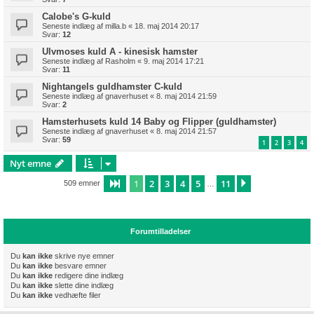
Calobe's G-kuld
Seneste indlæg af
milla.b
«
18. maj 2014 20:17
Svar:
12
Ulvmoses kuld A - kinesisk hamster
Seneste indlæg af
Rasholm
«
9. maj 2014 17:21
Svar:
11
Nightangels guldhamster C-kuld
Seneste indlæg af
gnaverhuset
«
8. maj 2014 21:59
Svar:
2
Hamsterhusets kuld 14 Baby og Flipper (guldhamster)
Seneste indlæg af
gnaverhuset
«
8. maj 2014 21:57
Svar:
59
1
2
3
4
Nyt emne
1
2
3
4
5
11
Side
1
af
11
Næste
509 emner
…
Forumtilladelser
Du
kan ikke
skrive nye emner
Du
kan ikke
besvare emner
Du
kan ikke
redigere dine indlæg
Du
kan ikke
slette dine indlæg
Du
kan ikke
vedhæfte filer