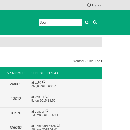
Log ind
Søg
Avanceret søgnin
8 emner • Side
1
af
1
VISNINGER
SENESTE INDLÆG
af
LUX
248371
25. jul 2016 08:52
af
vonJul
13012
5. jun 2015 13:53
af
vonJul
31576
13. maj 2015 15:44
af
JaneSørensen
399252
29. apr 2015 09:02