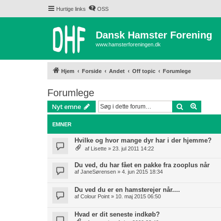
Hurtige links
OSS
Dansk Hamster Forening
www.hamsterforeningen.dk
Hjem
Forside
Andet
Off topic
Forumlege
Forumlege
Søg
Avancer
Nyt emne
EMNER
Hvilke og hvor mange dyr har i der hjemme?
af
Lisette
» 23. jul 2011 14:22
Du ved, du har fået en pakke fra zooplus når
af
JaneSørensen
» 4. jun 2015 18:34
Du ved du er en hamsterejer når....
af
Colour Point
» 10. maj 2015 06:50
Hvad er dit seneste indkøb?