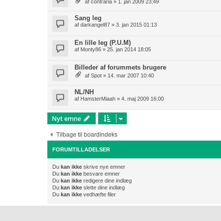
af
contraria
» 1. jan 2009 23:49
Sang leg
af
darkangel87
» 3. jan 2015 01:13
En lille leg (P.U.M)
af
Monty86
» 25. jan 2014 18:05
Billeder af forummets brugere
af
Spot
» 14. mar 2007 10:40
NL/NH
af
HamsterMiaah
» 4. maj 2009 16:00
Nyt emne
Tilbage til boardindeks
FORUMTILLADELSER
Du
kan ikke
skrive nye emner
Du
kan ikke
besvare emner
Du
kan ikke
redigere dine indlæg
Du
kan ikke
slette dine indlæg
Du
kan ikke
vedhæfte filer