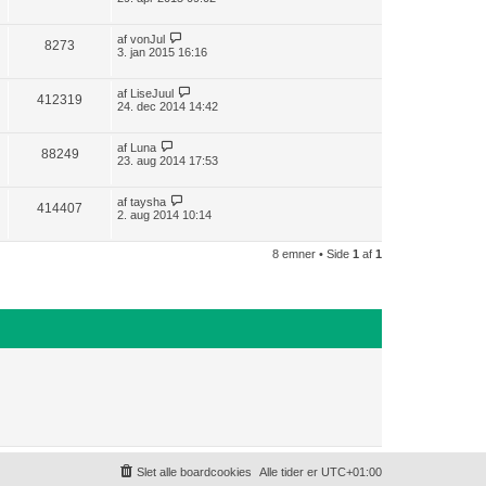
af
vonJul
8273
3. jan 2015 16:16
af
LiseJuul
412319
24. dec 2014 14:42
af
Luna
88249
23. aug 2014 17:53
af
taysha
414407
2. aug 2014 10:14
8 emner • Side
1
af
1
Slet alle boardcookies
Alle tider er
UTC+01:00