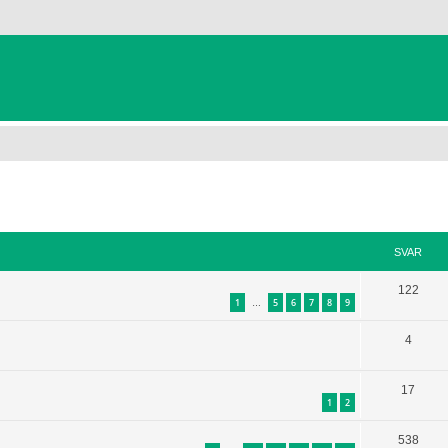
et søgning
SVAR
122
1
5
6
7
8
9
…
4
17
1
2
538