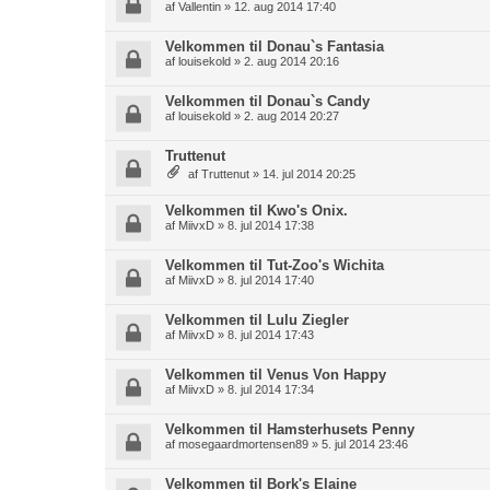
af
Vallentin
» 12. aug 2014 17:40
Velkommen til Donau`s Fantasia
af
louisekold
» 2. aug 2014 20:16
Velkommen til Donau`s Candy
af
louisekold
» 2. aug 2014 20:27
Truttenut
af
Truttenut
» 14. jul 2014 20:25
Velkommen til Kwo's Onix.
af
MiivxD
» 8. jul 2014 17:38
Velkommen til Tut-Zoo's Wichita
af
MiivxD
» 8. jul 2014 17:40
Velkommen til Lulu Ziegler
af
MiivxD
» 8. jul 2014 17:43
Velkommen til Venus Von Happy
af
MiivxD
» 8. jul 2014 17:34
Velkommen til Hamsterhusets Penny
af
mosegaardmortensen89
» 5. jul 2014 23:46
Velkommen til Bork's Elaine