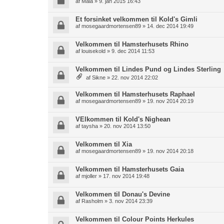
af
Maia
» 9. jan 2015 16:43
Et forsinket velkommen til Kold's Gimli
af
mosegaardmortensen89
» 14. dec 2014 19:49
Velkommen til Hamsterhusets Rhino
af
louisekold
» 9. dec 2014 11:53
Velkommen til Lindes Pund og Lindes Sterling
af
Sikne
» 22. nov 2014 22:02
Velkommen til Hamsterhusets Raphael
af
mosegaardmortensen89
» 19. nov 2014 20:19
VElkommen til Kold's Nighean
af
taysha
» 20. nov 2014 13:50
Velkommen til Xia
af
mosegaardmortensen89
» 19. nov 2014 20:18
Velkommen til Hamsterhusets Gaia
af
mjoller
» 17. nov 2014 19:48
Velkommen til Donau's Devine
af
Rasholm
» 3. nov 2014 23:39
Velkommen til Colour Points Herkules