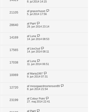
14929
8. jul 2014 14:15
af
gnaverhuset
21105
5. jul 2014 17:56
af
PiaH
28640
29. jun 2014 23:14
af
Luna
14169
14. jun 2014 08:53
af
LiseJuul
17565
14. jun 2014 08:11
af
Luna
17038
11. jun 2014 06:51
af
Maria1997
10069
9. jun 2014 07:31
af
mosegaardmortensen89
12720
8. jun 2014 21:54
af
Colour Point
23199
27. maj 2014 22:41
af
PiaH