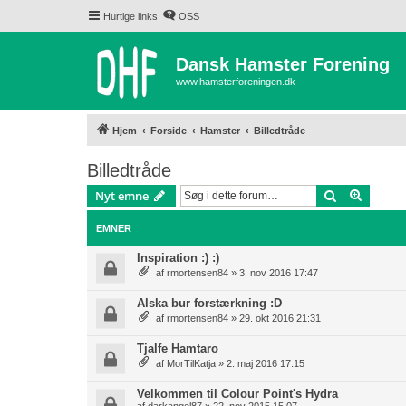
Hurtige links
OSS
Dansk Hamster Forening
www.hamsterforeningen.dk
Hjem
Forside
Hamster
Billedtråde
Billedtråde
Søg
Avancer
Nyt emne
EMNER
Inspiration :) :)
af
rmortensen84
» 3. nov 2016 17:47
Alska bur forstærkning :D
af
rmortensen84
» 29. okt 2016 21:31
Tjalfe Hamtaro
af
MorTilKatja
» 2. maj 2016 17:15
Velkommen til Colour Point's Hydra