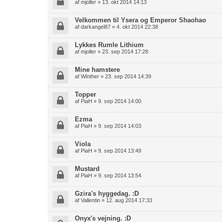
af
mjoller
» 13. okt 2014 14:13
Velkommen til Ysera og Emperor Shaohao
af
darkangel87
» 4. okt 2014 22:38
Lykkes Rumle Lithium
af
mjoller
» 23. sep 2014 17:28
Mine hamstere
af
Winther
» 23. sep 2014 14:39
Topper
af
PiaH
» 9. sep 2014 14:00
Ezma
af
PiaH
» 9. sep 2014 14:03
Viola
af
PiaH
» 9. sep 2014 13:49
Mustard
af
PiaH
» 9. sep 2014 13:54
Gzira's hyggedag. :D
af
Vallentin
» 12. aug 2014 17:33
Onyx's vejning. :D