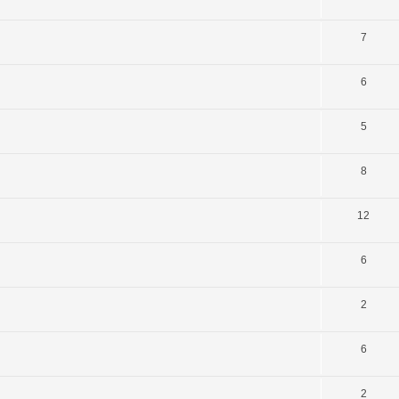
7
6
5
8
12
6
2
6
2