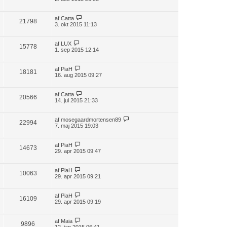
af
Catta
21798
3. okt 2015 11:13
af
LUX
15778
1. sep 2015 12:14
af
PiaH
18181
16. aug 2015 09:27
af
Catta
20566
14. jul 2015 21:33
af
mosegaardmortensen89
22994
7. maj 2015 19:03
af
PiaH
14673
29. apr 2015 09:47
af
PiaH
10063
29. apr 2015 09:21
af
PiaH
16109
29. apr 2015 09:19
af
Maia
9896