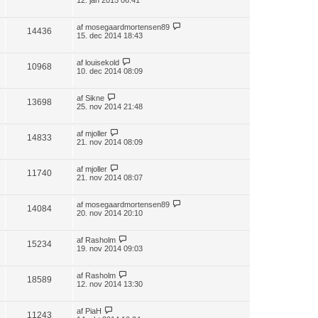
12. jan 2015 06:41
af
mosegaardmortensen89
14436
15. dec 2014 18:43
af
louisekold
10968
10. dec 2014 08:09
af
Sikne
13698
25. nov 2014 21:48
af
mjoller
14833
21. nov 2014 08:09
af
mjoller
11740
21. nov 2014 08:07
af
mosegaardmortensen89
14084
20. nov 2014 20:10
af
Rasholm
15234
19. nov 2014 09:03
af
Rasholm
18589
12. nov 2014 13:30
af
PiaH
11243