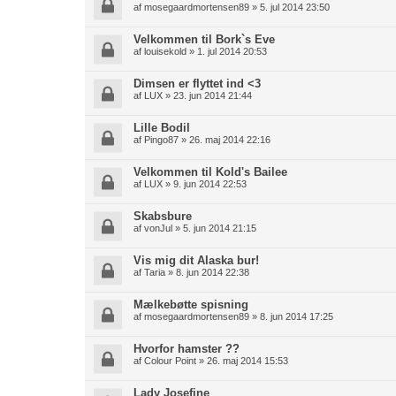
af
mosegaardmortensen89
» 5. jul 2014 23:50
Velkommen til Bork`s Eve
af
louisekold
» 1. jul 2014 20:53
Dimsen er flyttet ind <3
af
LUX
» 23. jun 2014 21:44
Lille Bodil
af
Pingo87
» 26. maj 2014 22:16
Velkommen til Kold's Bailee
af
LUX
» 9. jun 2014 22:53
Skabsbure
af
vonJul
» 5. jun 2014 21:15
Vis mig dit Alaska bur!
af
Taria
» 8. jun 2014 22:38
Mælkebøtte spisning
af
mosegaardmortensen89
» 8. jun 2014 17:25
Hvorfor hamster ??
af
Colour Point
» 26. maj 2014 15:53
Lady Josefine