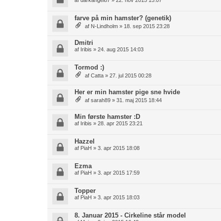
af
darkangel87
» 22. nov 2015 15:07
farve på min hamster? (genetik)
af
N-Lindholm
» 18. sep 2015 23:28
Dmitri
af
Iribis
» 24. aug 2015 14:03
Tormod :)
af
Catta
» 27. jul 2015 00:28
Her er min hamster pige sne hvide
af
sarah89
» 31. maj 2015 18:44
Min første hamster :D
af
Iribis
» 28. apr 2015 23:21
Hazzel
af
PiaH
» 3. apr 2015 18:08
Ezma
af
PiaH
» 3. apr 2015 17:59
Topper
af
PiaH
» 3. apr 2015 18:03
8. Januar 2015 - Cirkeline står model