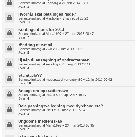
Seneste indlæg af
Laeborg
«
21. feb 2014 18:00
Svar:
3
Hvornår skal betalingen falde?
Seneste indlæg af
Rasholm
«
7. jan 2014 22:22
Svar:
11
Kontingent pris for 2013
Seneste indlæg af
Maria1997
«
27. dec 2013 20:47
Svar:
7
Ændring af e-mail
Seneste indlæg af
kwo
«
12. okt 2013 19:33
Svar:
5
Hjælp til ansøgning af opdrætternavn
Seneste indlæg af
Fyrsting
«
28. aug 2013 22:41
Svar:
3
Stamtavle??
Seneste indlæg af
mosegaardmortensen89
«
12. jul 2013 09:02
Svar:
10
Ansøgt om opdrætternavn
Seneste indlæg af
milla.b
«
12. apr 2013 15:17
Svar:
4
Dele pasningsvejledning med dyrehandlere?
Seneste indlæg af
PiaH
«
30. mar 2013 15:34
Svar:
3
Ungdoms medlemskab
Seneste indlæg af
Maria1997
«
23. mar 2013 10:35
Svar:
2
Ikke mere ballade :-)