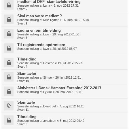
medlem af DHF- stamtavleforvirring
Seneste indlæg af
Luna
«
8. nov 2012 17:31
Svar:
2
Skal man være medlem?
Seneste indlæg af
Mille Rytter
«
16. sep 2012 15:40
Svar:
9
Endnu en om tilmelding
Seneste indlæg af
kwo
«
29. aug 2012 01:06
Svar:
5
Til registrerede opdrættere
Seneste indlæg af
kwo
«
20. jul 2012 06:07
Tilmelding
Seneste indlæg af
Desiree
«
19. jul 2012 15:27
Svar:
4
Stamtavler
Seneste indlæg af
Simse
«
26. jun 2012 12:51
Svar:
10
Aktiviteter i Dansk Hamster Forening 2012-2013
Seneste indlæg af
Lykke
«
28. maj 2012 13:11
Stamtavle
Seneste indlæg af
Eva-trold
«
7. aug 2012 16:28
Svar:
11
Tilmelding
Seneste indlæg af
amadsen
«
6. maj 2012 09:40
Svar:
5