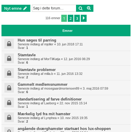
Søg
Avanceret søgning
Nyt emne
1
2
3
Næste
116 emner
Emner
Hun søges til parring
Seneste indlæg af
mjoller
«
10. jun 2018 17:11
Svar:
1
Stamtavle
Seneste indlæg af
MorTilKatja
«
12. jun 2016 06:29
Svar:
6
Stamtavle problemer
Seneste indlæg af
milla.b
«
11. jun 2016 13:32
Svar:
2
Gammelt medlemsnummer
Seneste indlæg af
mosegaardmortensen89
«
3. maj 2016 07:59
Svar:
6
standartisering af farve definitioner
Seneste indlæg af
Laeborg
«
22. nov 2015 15:14
Svar:
1
Mærkelig lyd fra mit hamster
Seneste indlæg af
Lynphea
«
10. nov 2015 19:35
Svar:
2
angående dværghamster startsæt hos lux-shoppen