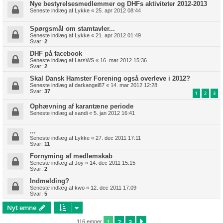
Nye bestyrelsesmedlemmer og DHFs aktiviteter 2012-2013
Seneste indlæg af
Lykke
«
25. apr 2012 08:44
Spørgsmål om stamtavler...
Seneste indlæg af
Lykke
«
21. apr 2012 01:49
Svar:
2
DHF på facebook
Seneste indlæg af
LarsWS
«
16. mar 2012 15:36
Svar:
2
Skal Dansk Hamster Forening også overleve i 2012?
Seneste indlæg af
darkangel87
«
14. mar 2012 12:28
Svar:
37
1
2
3
Ophævning af karantæne periode
Seneste indlæg af
sandi
«
5. jan 2012 16:41
...
Seneste indlæg af
Lykke
«
27. dec 2011 17:11
Svar:
11
Fornyming af medlemskab
Seneste indlæg af
Joy
«
14. dec 2011 15:15
Svar:
2
Indmelding?
Seneste indlæg af
kwo
«
12. dec 2011 17:09
Svar:
5
Nyt emne
1
2
3
Næste
116 emner