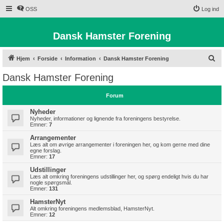
OSS
Log ind
Dansk Hamster Forening
S
Hjem
Forside
Information
Dansk Hamster Forening
ø
Dansk Hamster Forening
g
Forum
Nyheder
Nyheder, informationer og lignende fra foreningens bestyrelse.
Emner:
7
Arrangementer
Læs alt om øvrige arrangementer i foreningen her, og kom gerne med dine
egne forslag.
Emner:
17
Udstillinger
Læs alt omkring foreningens udstillinger her, og spørg endeligt hvis du har
nogle spørgsmål.
Emner:
131
HamsterNyt
Alt omkring foreningens medlemsblad, HamsterNyt.
Emner:
12