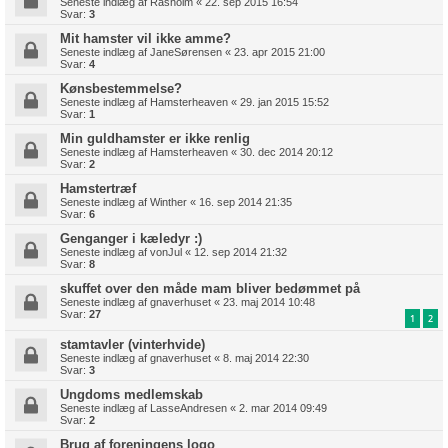
Seneste indlæg af
Rasholm
«
22. sep 2015 16:54
Svar:
3
Mit hamster vil ikke amme?
Seneste indlæg af
JaneSørensen
«
23. apr 2015 21:00
Svar:
4
Kønsbestemmelse?
Seneste indlæg af
Hamsterheaven
«
29. jan 2015 15:52
Svar:
1
Min guldhamster er ikke renlig
Seneste indlæg af
Hamsterheaven
«
30. dec 2014 20:12
Svar:
2
Hamstertræf
Seneste indlæg af
Winther
«
16. sep 2014 21:35
Svar:
6
Genganger i kæledyr :)
Seneste indlæg af
vonJul
«
12. sep 2014 21:32
Svar:
8
skuffet over den måde mam bliver bedømmet på
Seneste indlæg af
gnaverhuset
«
23. maj 2014 10:48
Svar:
27
1
2
stamtavler (vinterhvide)
Seneste indlæg af
gnaverhuset
«
8. maj 2014 22:30
Svar:
3
Ungdoms medlemskab
Seneste indlæg af
LasseAndresen
«
2. mar 2014 09:49
Svar:
2
Brug af foreningens logo