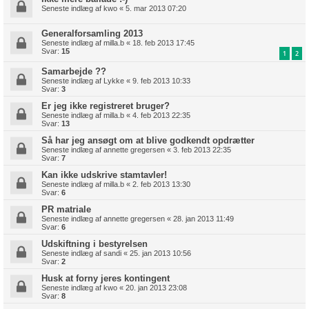
Seneste indlæg af
kwo
«
5. mar 2013 07:20
Generalforsamling 2013
Seneste indlæg af
milla.b
«
18. feb 2013 17:45
Svar:
15
1
2
Samarbejde ??
Seneste indlæg af
Lykke
«
9. feb 2013 10:33
Svar:
3
Er jeg ikke registreret bruger?
Seneste indlæg af
milla.b
«
4. feb 2013 22:35
Svar:
13
Så har jeg ansøgt om at blive godkendt opdrætter
Seneste indlæg af
annette gregersen
«
3. feb 2013 22:35
Svar:
7
Kan ikke udskrive stamtavler!
Seneste indlæg af
milla.b
«
2. feb 2013 13:30
Svar:
6
PR matriale
Seneste indlæg af
annette gregersen
«
28. jan 2013 11:49
Svar:
6
Udskiftning i bestyrelsen
Seneste indlæg af
sandi
«
25. jan 2013 10:56
Svar:
2
Husk at forny jeres kontingent
Seneste indlæg af
kwo
«
20. jan 2013 23:08
Svar:
8