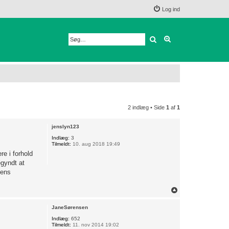
Log ind
Søg
Avanceret søgnin
2 indlæg • Side
1
af
1
jenslyn123
Indlæg:
3
Tilmeldt:
10. aug 2018 19:49
e i forhold
egyndt at
dens
T
o
p
JaneSørensen
Indlæg:
652
Tilmeldt:
11. nov 2014 19:02