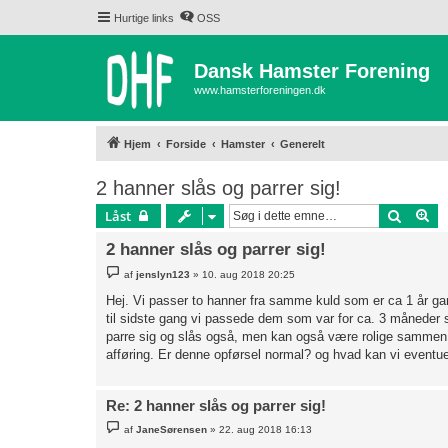
Hurtige links
OSS
Dansk Hamster Forening
www.hamsterforeningen.dk
Hjem
Forside
Hamster
Generelt
2 hanner slås og parrer sig!
Søg
Av
Låst
2 hanner slås og parrer sig!
I
af
jenslyn123
»
10. aug 2018 20:25
n
d
Hej. Vi passer to hanner fra samme kuld som er ca 1 år gam
l
til sidste gang vi passede dem som var for ca. 3 måneder si
æ
g
parre sig og slås også, men kan også være rolige sammen. 
afføring. Er denne opførsel normal? og hvad kan vi eventue
Re: 2 hanner slås og parrer sig!
I
af
JaneSørensen
»
22. aug 2018 16:13
n