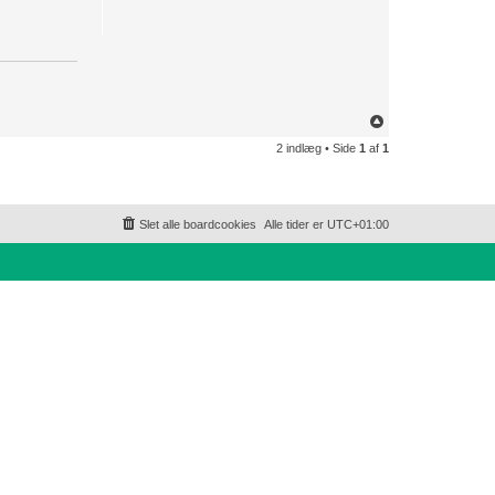
T
o
2 indlæg • Side
1
af
1
p
Slet alle boardcookies
Alle tider er
UTC+01:00