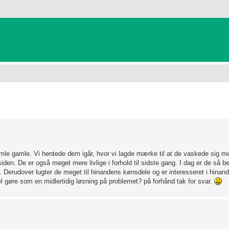
anceret søgning
le gamle. Vi hentede dem igår, hvor vi lagde mærke til at de vaskede sig mer
den. De er også meget mere livlige i forhold til sidste gang. I dag er de så b
Derudover lugter de meget til hinandens kønsdele og er interesseret i hinan
l gøre som en midlertidig løsning på problemet? på forhånd tak for svar.