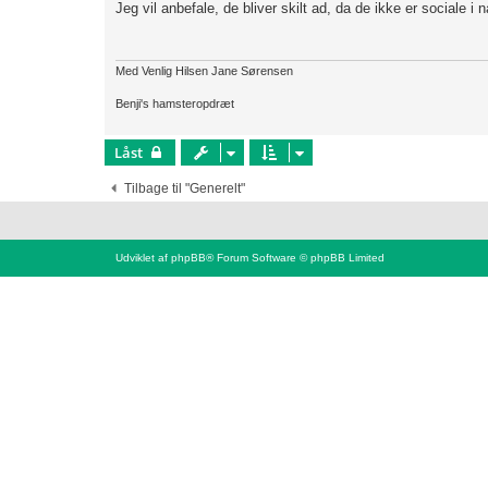
d
Jeg vil anbefale, de bliver skilt ad, da de ikke er sociale i
l
æ
g
Med Venlig Hilsen Jane Sørensen
Benji's hamsteropdræt
Låst
Tilbage til "Generelt"
Udviklet af
phpBB
® Forum Software © phpBB Limited