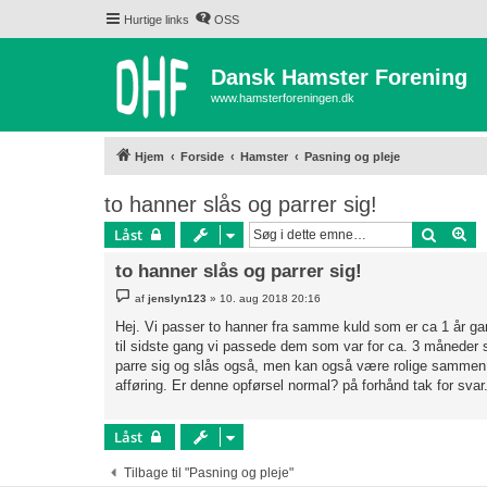
Hurtige links
OSS
Dansk Hamster Forening
www.hamsterforeningen.dk
Hjem
Forside
Hamster
Pasning og pleje
to hanner slås og parrer sig!
Søg
Av
Låst
to hanner slås og parrer sig!
I
af
jenslyn123
»
10. aug 2018 20:16
n
d
Hej. Vi passer to hanner fra samme kuld som er ca 1 år gam
l
til sidste gang vi passede dem som var for ca. 3 måneder si
æ
g
parre sig og slås også, men kan også være rolige sammen. 
afføring. Er denne opførsel normal? på forhånd tak for svar
Låst
Tilbage til "Pasning og pleje"