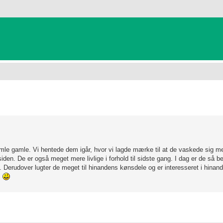
anceret søgning
le gamle. Vi hentede dem igår, hvor vi lagde mærke til at de vaskede sig mer
den. De er også meget mere livlige i forhold til sidste gang. I dag er de så b
Derudover lugter de meget til hinandens kønsdele og er interesseret i hinan
.