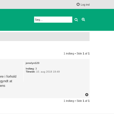
Log ind
Søg
Avanceret søgnin
1 indlæg • Side
1
af
1
jenslyn123
Indlæg:
3
Tilmeldt:
10. aug 2018 19:49
e i forhold
egyndt at
dens
T
o
1 indlæg • Side
1
af
1
p