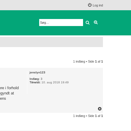
Log ind
Søg
Avanceret søgnin
1 indlæg • Side
1
af
1
jenslyn123
Indlæg:
3
Tilmeldt:
10. aug 2018 19:49
e i forhold
egyndt at
dens
T
o
1 indlæg • Side
1
af
1
p