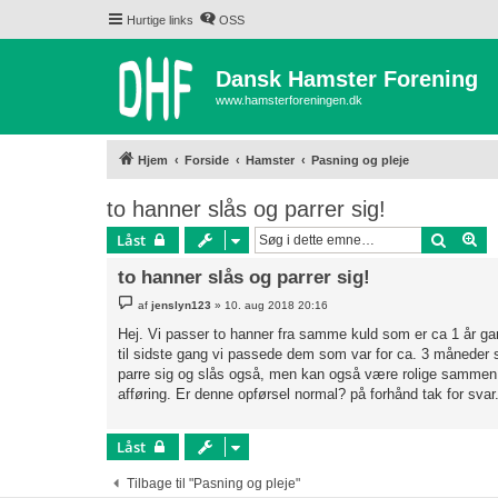
Hurtige links
OSS
Dansk Hamster Forening
www.hamsterforeningen.dk
Hjem
Forside
Hamster
Pasning og pleje
to hanner slås og parrer sig!
Søg
Av
Låst
to hanner slås og parrer sig!
I
af
jenslyn123
»
10. aug 2018 20:16
n
d
Hej. Vi passer to hanner fra samme kuld som er ca 1 år gam
l
til sidste gang vi passede dem som var for ca. 3 måneder si
æ
g
parre sig og slås også, men kan også være rolige sammen. 
afføring. Er denne opførsel normal? på forhånd tak for svar
Låst
Tilbage til "Pasning og pleje"