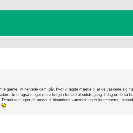
anceret søgning
le gamle. Vi hentede dem igår, hvor vi lagde mærke til at de vaskede sig mer
den. De er også meget mere livlige i forhold til sidste gang. I dag er de så b
Derudover lugter de meget til hinandens kønsdele og er interesseret i hinan
.