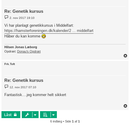
Re: Genetik kursus
I
2. nov 2017 19:10
n
d
Vi har planlagt genetikkursus i Middelfart:
l
https://hamsterforeningen.dk/kalender/2 ... middelfart
æ
g
Håber du kan komme
Hilsen Jonas Læborg
Opdræt:
Donau's Opdræt
Frk.Toft
Re: Genetik kursus
I
12. nov 2017 07:10
n
d
Fantastisk....jeg kommer helt sikkert
l
æ
g
Låst
6 indlæg • Side
1
af
1