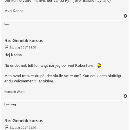
Det kunne være fint hvis det var på Fyn ( eller måske i Jylland)
Mvh Karina
kwo
Re: Genetik kursus
I
21. aug 2017 13:59
n
d
Hej Karina
l
æ
g
Nu er det nok lidt for langt når jeg bor ved København.
Men hvad tænker du på, det skulle være om? Kan det klares skriftligt,
er du velkommen til at skrive.
Kenneth Worm
Laeborg
Re: Genetik kursus
I
21. aug 2017 21:07
n