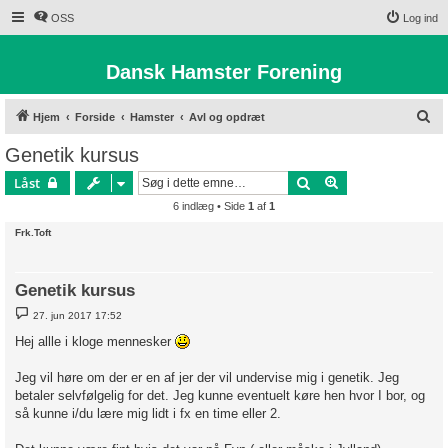
OSS
Log ind
Dansk Hamster Forening
S
Hjem
Forside
Hamster
Avl og opdræt
ø
Genetik kursus
g
Søg
Avanceret søgnin
Låst
6 indlæg • Side
1
af
1
Frk.Toft
Genetik kursus
I
27. jun 2017 17:52
n
d
Hej allle i kloge mennesker
l
æ
g
Jeg vil høre om der er en af jer der vil undervise mig i genetik. Jeg
betaler selvfølgelig for det. Jeg kunne eventuelt køre hen hvor I bor, og
så kunne i/du lære mig lidt i fx en time eller 2.