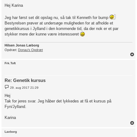
d
Hej Karina
l
æ
g
Jeg har først set dit opslag nu, så tak til Kenneth for bump
Bestyrelsen prøver at undersøge muligheden for at afholde et
genetikkursus i Jylland i den kommende tid, da der nok er et par
stykker mere der kunne være interesseret
Hilsen Jonas Læborg
Opdræt:
Donau's Opdræt
Frk.Toft
Re: Genetik kursus
I
29. aug 2017 21:29
n
d
Hej
l
Tak for jeres svar. Jeg håber det lykkedes at få et kursus på
æ
g
Fyn/Jylland.
Karina
Laeborg