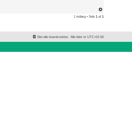
T
o
1 indlæg • Side
1
af
1
p
Slet alle boardcookies
Alle tider er
UTC+01:00