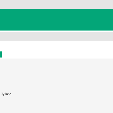
Avanceret søgning
 Jylland.