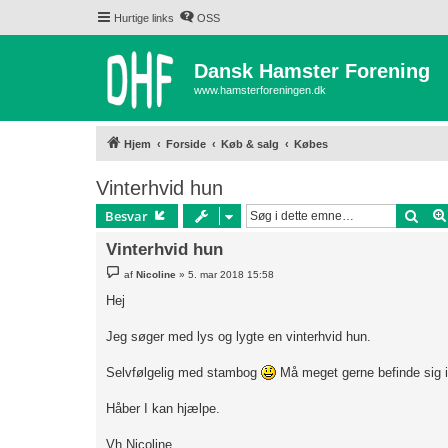
Hurtige links
OSS
Dansk Hamster Forening
www.hamsterforeningen.dk
Hjem
Forside
Køb & salg
Købes
Vinterhvid hun
Søg
Besvar
Vinterhvid hun
I
af
Nicoline
»
5. mar 2018 15:58
n
d
Hej
l
æ
g
Jeg søger med lys og lygte en vinterhvid hun.
Selvfølgelig med stambog
Må meget gerne befinde sig i
Håber I kan hjælpe.
Vh Nicoline