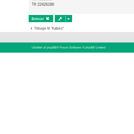
Tlf 22426180
Besvar
Tilbage til "Købes"
Udviklet af
phpBB
® Forum Software © phpBB Limited