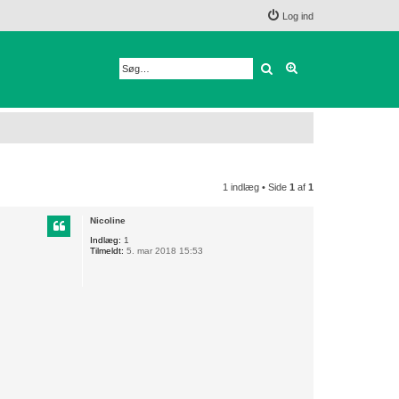
Log ind
Søg
Avanceret søgnin
1 indlæg • Side
1
af
1
Nicoline
Indlæg:
1
Tilmeldt:
5. mar 2018 15:53