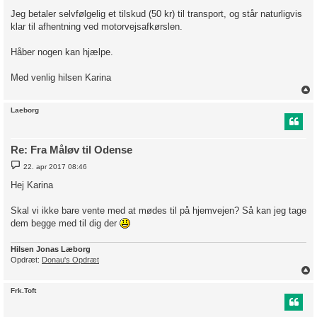
Jeg betaler selvfølgelig et tilskud (50 kr) til transport, og står naturligvis
klar til afhentning ved motorvejsafkørslen.
Håber nogen kan hjælpe.
Med venlig hilsen Karina
Laeborg
Re: Fra Måløv til Odense
I
22. apr 2017 08:46
n
d
Hej Karina
l
æ
g
Skal vi ikke bare vente med at mødes til på hjemvejen? Så kan jeg tage
dem begge med til dig der
Hilsen Jonas Læborg
Opdræt:
Donau's Opdræt
Frk.Toft