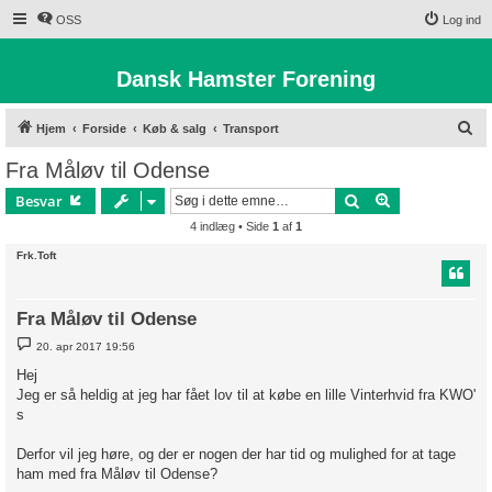
OSS
Log ind
Dansk Hamster Forening
S
Hjem
Forside
Køb & salg
Transport
ø
Fra Måløv til Odense
g
Søg
Avanceret søg
Besvar
4 indlæg • Side
1
af
1
Frk.Toft
Fra Måløv til Odense
I
20. apr 2017 19:56
n
d
Hej
l
Jeg er så heldig at jeg har fået lov til at købe en lille Vinterhvid fra KWO'
æ
g
s
Derfor vil jeg høre, og der er nogen der har tid og mulighed for at tage
ham med fra Måløv til Odense?