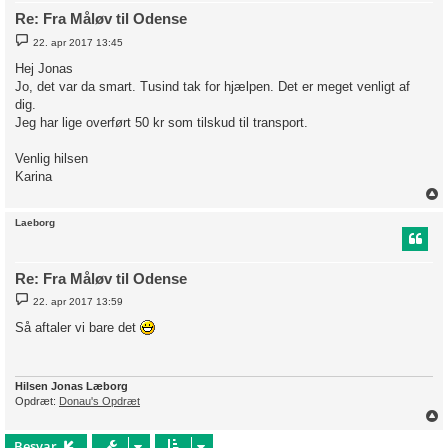
Re: Fra Måløv til Odense
I
22. apr 2017 13:45
n
d
Hej Jonas
l
Jo, det var da smart. Tusind tak for hjælpen. Det er meget venligt af
æ
g
dig.
Jeg har lige overført 50 kr som tilskud til transport.
Venlig hilsen
Karina
Laeborg
Re: Fra Måløv til Odense
I
22. apr 2017 13:59
n
d
Så aftaler vi bare det
l
æ
g
Hilsen Jonas Læborg
Opdræt:
Donau's Opdræt
Besvar