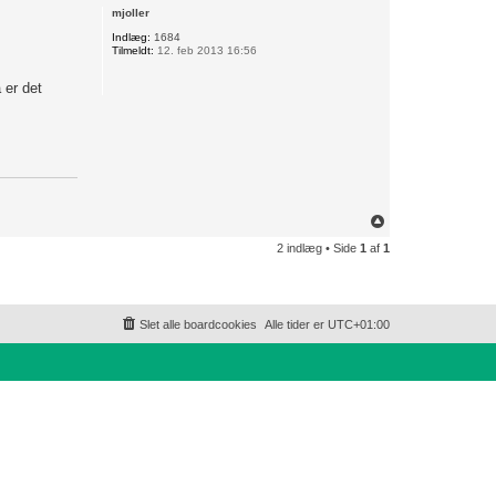
p
mjoller
Indlæg:
1684
Tilmeldt:
12. feb 2013 16:56
 er det
T
o
2 indlæg • Side
1
af
1
p
Slet alle boardcookies
Alle tider er
UTC+01:00