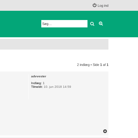
Log ind
Søg
Avanceret søgnin
2 indlæg • Side
1
af
1
advvester
Indlæg:
1
Tilmeldt:
10. jun 2018 14:59
T
o