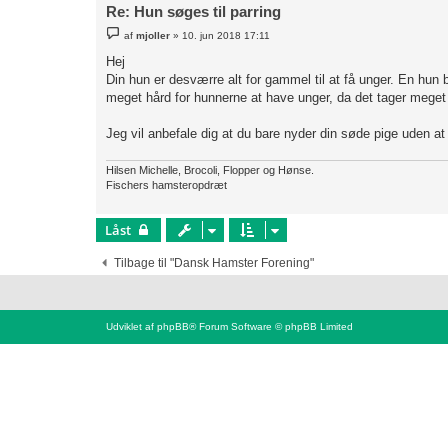
Re: Hun søges til parring
I
af
mjoller
»
10. jun 2018 17:11
n
d
Hej
l
Din hun er desværre alt for gammel til at få unger. En hun 
æ
g
meget hård for hunnerne at have unger, da det tager meget 
Jeg vil anbefale dig at du bare nyder din søde pige uden at
Hilsen Michelle, Brocoli, Flopper og Hønse.
Fischers hamsteropdræt
Låst
Tilbage til "Dansk Hamster Forening"
Udviklet af
phpBB
® Forum Software © phpBB Limited