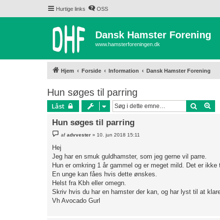
Hurtige links
OSS
Dansk Hamster Forening
www.hamsterforeningen.dk
Hjem
Forside
Information
Dansk Hamster Forening
Hun søges til parring
Søg
Av
Låst
Hun søges til parring
I
af
advvester
»
10. jun 2018 15:11
n
d
Hej
l
Jeg har en smuk guldhamster, som jeg gerne vil parre.
æ
g
Hun er omkring 1 år gammel og er meget mild. Det er ikke 
En unge kan fåes hvis dette ønskes.
Helst fra Kbh eller omegn.
Skriv hvis du har en hamster der kan, og har lyst til at kl
Vh Avocado Gurl